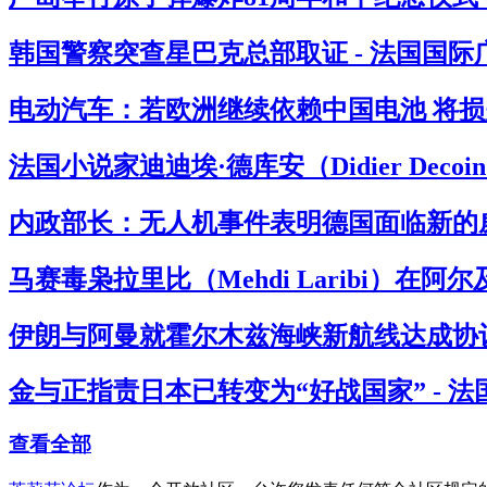
韩国警察突查星巴克总部取证 - 法国国际
电动汽车：若欧洲继续依赖中国电池 将损失
法国小说家迪迪埃·德库安（Didier Deco
内政部长：无人机事件表明德国面临新的威
马赛毒枭拉里比（Mehdi Laribi）在阿
伊朗与阿曼就霍尔木兹海峡新航线达成协议
金与正指责日本已转变为“好战国家” - 
查看全部