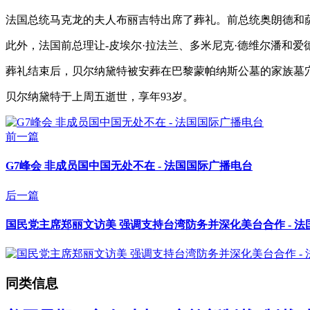
法国总统马克龙的夫人布丽吉特出席了葬礼。前总统奥朗德和
此外，法国前总理让-皮埃尔·拉法兰、多米尼克·德维尔潘和爱德华·菲
葬礼结束后，贝尔纳黛特被安葬在巴黎蒙帕纳斯公墓的家族墓穴
贝尔纳黛特于上周五逝世，享年93岁。
前一篇
G7峰会 非成员国中国无处不在 - 法国国际广播电台
后一篇
国民党主席郑丽文访美 强调支持台湾防务并深化美台合作 - 
同类信息