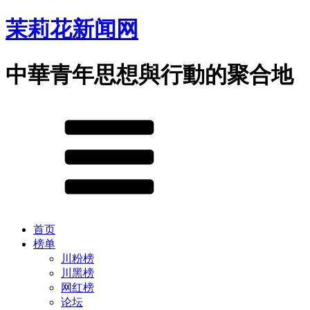
茉莉花新闻网
中華青年思想與行動的聚合地
首页
榜单
川粉榜
川黑榜
网红榜
论坛