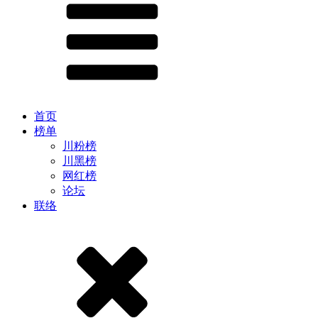
首页
榜单
川粉榜
川黑榜
网红榜
论坛
联络