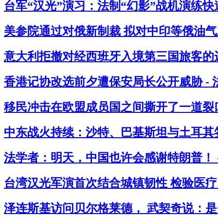
台军“汉光”演习：法制“幻影”战机演练快
美参院通过对俄新制裁 拟对中印等俄油气主
意大利拒撤对经西班牙入境第三国旅客的边
香港记协改选前夕遭保安局长公开威胁 -
移民冲击在欧盟成员国之间撕开了一道裂口
中东战火持续：沙特、巴基斯坦与土耳其签
法学者：明天，中国也许会感谢特朗普！ 
台湾汉光军演首次结合城镇韧性 检验医疗民
泽连斯基访问贝尔格莱德， 武契奇说：是