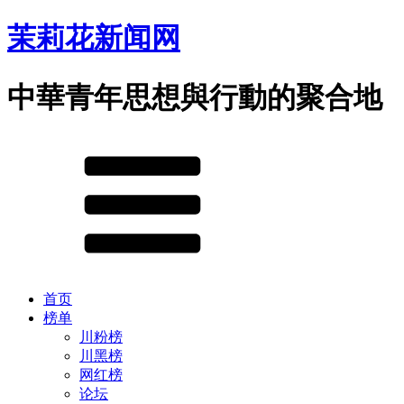
茉莉花新闻网
中華青年思想與行動的聚合地
首页
榜单
川粉榜
川黑榜
网红榜
论坛