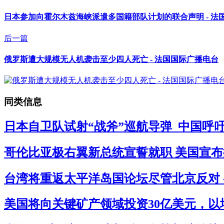
日本参加向霍尔木兹海峡派遣多国籍部队计划的联合声明 - 法
后一篇
俄罗斯遭大规模无人机袭击至少四人死亡 - 法国国际广播电台
同类信息
日本自卫队试射“战斧”巡航导弹 中国呼吁
哥伦比亚极右翼新总统宣誓就职 美国宣布拟
台湾将重返太平洋岛国论坛尽管北京反对 
美国将向关键矿产领域投资30亿美元，以