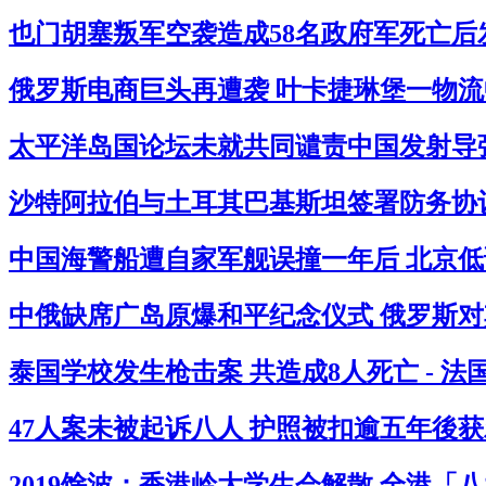
也门胡塞叛军空袭造成58名政府军死亡后
俄罗斯电商巨头再遭袭 叶卡捷琳堡一物流中
太平洋岛国论坛未就共同谴责中国发射导弹
沙特阿拉伯与土耳其巴基斯坦签署防务协议
中国海警船遭自家军舰误撞一年后 北京低
中俄缺席广岛原爆和平纪念仪式 俄罗斯对其
泰国学校发生枪击案 共造成8人死亡 - 
47人案未被起诉八人 护照被扣逾五年後获
2019馀波：香港岭大学生会解散 全港「