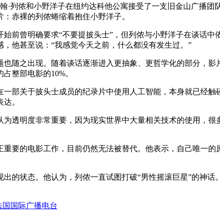
天，约翰·列侬和小野洋子在纽约达科他公寓接受了一支旧金山广播
片：赤裸的列侬蜷缩着抱住小野洋子。
开始前曾明确要求“不要提披头士”，但列侬与小野洋子在谈话中
感，他甚至说：“我感觉今天之前，什么都没有发生过。”
题也随之出现。随着谈话逐渐进入更抽象、更哲学化的部分，影
占整部电影的10%。
在一部关于披头士成员的纪录片中使用人工智能，本身就已经触
表达。
为透明度非常重要，因为现实世界中大量相关技术的使用，很多
正重要的电影工作，目前仍然无法被替代。他表示，自己唯一的原
现出的状态。他认为，列侬一直试图打破“男性摇滚巨星”的神话