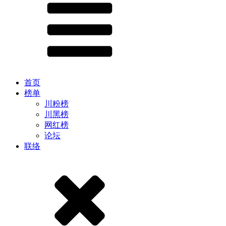
首页
榜单
川粉榜
川黑榜
网红榜
论坛
联络