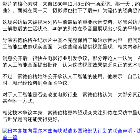
影片的核心素材，来自1980年12月8日的一场采访。那一
曲》。而就在同一天，摄影师也拍下了后来广为流传的经典照
这场采访后来被视为列侬生前最后的重要录音资料。尽管采访
士解散后的生活状态。40岁的列侬在录音里展现出少见的平静
导演索德伯格在纪录片中基本完整保留了原始录音内容，但问
工智能生成超现实画面，为这些段落提供视觉呈现。相关内容约
消息公开后，很快在电影行业引发争议。部分评论人士认为，
的人工智能画面提出批评，认为这些视觉效果缺乏真正的艺术
不过，索德伯格始终公开承认人工智能的使用。他表示，自己认
时，就已经预料到会面临争议。
对于人工智能是否会改变电影行业，索德伯格认为，大部分真
甚至唯一方式。
相比技术争议本身，索德伯格更希望观众关注列侬在采访中呈
与世界是否还能变得更好。
前一篇