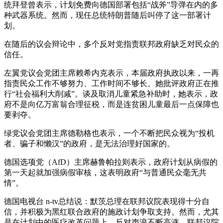
统拜登曾表示，计划免费向德国部署包括“战斧”导弹在内的多
种武器系统。然而，现任总统特朗普随后叫停了这一部署计
划。
在随后的议会辩论中，多个反对党指责联邦政府缺乏对民众的
信任。
左翼党议会党团主席赖希内克表示，本届政府执政以来，一再
指责民众工作不够努力、工作时间不够长。她批评政府正在推
行“社会福利大削减”。谈及取消儿童紧急补助时，她表示，政
府不是向亿万富翁合理征税，而是连贫困儿童最后一点保障也
要剥夺。
绿党议会党团主席德勒格也表示，一个不断把民众视为“投机
者、骗子和懒汉”的政府，是无法治理好国家的。
德国选项党（AfD）主席赫鲁帕拉则表示，政府计划从病假的
第一天起就加强病假审核，这表明政府“与普通民众毫无共
情”。
德国电视台 n-tv总结说：默茨总理在联邦议院表现得十分自
信，并积极为黑红联合政府的施政计划争取支持。然而，尤其
是在计划中的医疗改革问题上，反对声浪不断高涨，联邦议院