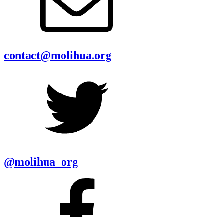
contact@molihua.org
@molihua_org