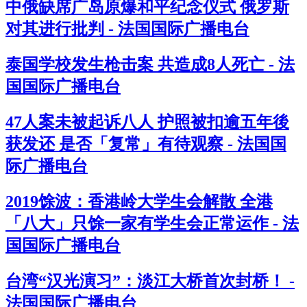
中俄缺席广岛原爆和平纪念仪式 俄罗斯
对其进行批判 - 法国国际广播电台
泰国学校发生枪击案 共造成8人死亡 - 法
国国际广播电台
47人案未被起诉八人 护照被扣逾五年後
获发还 是否「复常」有待观察 - 法国国
际广播电台
2019馀波：香港岭大学生会解散 全港
「八大」只馀一家有学生会正常运作 - 法
国国际广播电台
台湾“汉光演习”：淡江大桥首次封桥！ -
法国国际广播电台