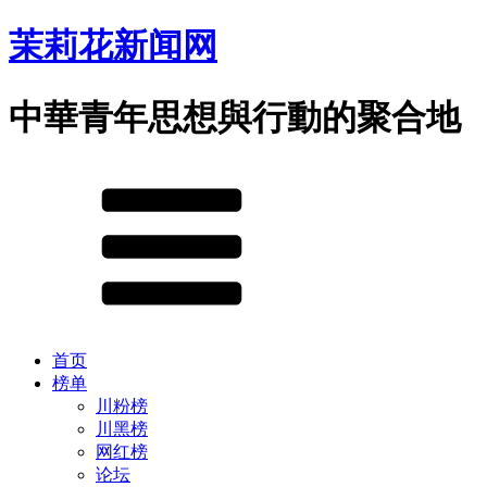
茉莉花新闻网
中華青年思想與行動的聚合地
首页
榜单
川粉榜
川黑榜
网红榜
论坛