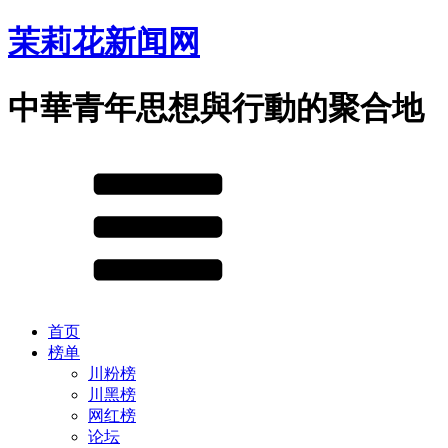
茉莉花新闻网
中華青年思想與行動的聚合地
首页
榜单
川粉榜
川黑榜
网红榜
论坛