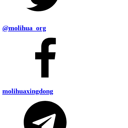
@molihua_org
molihuaxingdong