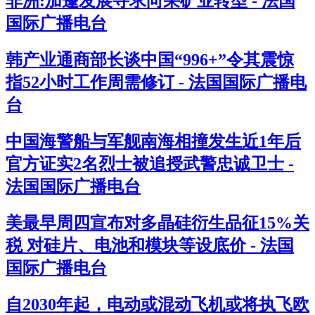
非洲:加蓬发展寻求向采矿业转型 - 法国
国际广播电台
韩产业通商部长谈中国“996+”令其震惊
指52小时工作周需修订 - 法国国际广播电
台
中国海警船与军舰南海相撞发生近1年后
官方证实2名烈士被追授武警忠诚卫士 -
法国国际广播电台
美最早周四宣布对多晶硅衍生品征15%关
税 对硅片、电池和模块等设底价 - 法国
国际广播电台
自2030年起，电动或混动飞机或将执飞欧