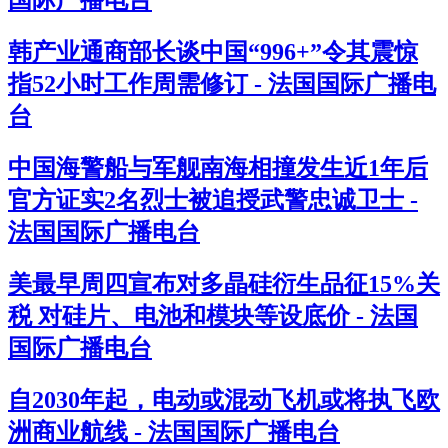
国际广播电台
韩产业通商部长谈中国“996+”令其震惊
指52小时工作周需修订 - 法国国际广播电
台
中国海警船与军舰南海相撞发生近1年后
官方证实2名烈士被追授武警忠诚卫士 -
法国国际广播电台
美最早周四宣布对多晶硅衍生品征15%关
税 对硅片、电池和模块等设底价 - 法国
国际广播电台
自2030年起，电动或混动飞机或将执飞欧
洲商业航线 - 法国国际广播电台