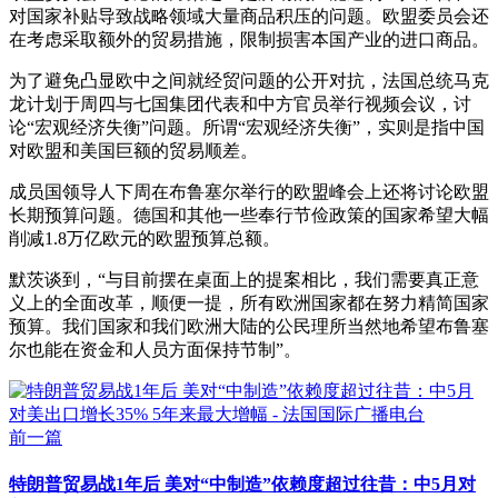
对国家补贴导致战略领域大量商品积压的问题。欧盟委员会还
在考虑采取额外的贸易措施，限制损害本国产业的进口商品。
为了避免凸显欧中之间就经贸问题的公开对抗，法国总统马克
龙计划于周四与七国集团代表和中方官员举行视频会议，讨
论“宏观经济失衡”问题。所谓“宏观经济失衡”，实则是指中国
对欧盟和美国巨额的贸易顺差。
成员国领导人下周在布鲁塞尔举行的欧盟峰会上还将讨论欧盟
长期预算问题。德国和其他一些奉行节俭政策的国家希望大幅
削减1.8万亿欧元的欧盟预算总额。
默茨谈到，“与目前摆在桌面上的提案相比，我们需要真正意
义上的全面改革，顺便一提，所有欧洲国家都在努力精简国家
预算。我们国家和我们欧洲大陆的公民理所当然地希望布鲁塞
尔也能在资金和人员方面保持节制”。
前一篇
特朗普贸易战1年后 美对“中制造”依赖度超过往昔：中5月对