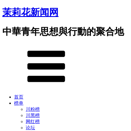
茉莉花新闻网
中華青年思想與行動的聚合地
首页
榜单
川粉榜
川黑榜
网红榜
论坛