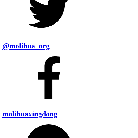
@molihua_org
molihuaxingdong