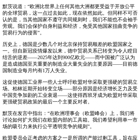
默茨说道：“欧洲比世界上任何其他大洲都更受益于开放公平
的全球贸易，这一点过去如此，现在依然如此。但同样不可否
认的是，当其他国家不遵守共同规则时，我们不能也不会袖手
旁观。我们会保护自身利益和经济，免受其他国家扭曲竞争的
贸易行为的侵害”。
历史上，德国是少数几个对北京保持贸易顺差的欧盟国家之
一。但自新冠疫情爆发以来，德中贸易关系已转变为令人瞠目
结舌的逆差——2025年达到900亿欧元——而中国被广泛认为
是造成德国至关重要的制造业大量失业的主要原因——目前德
国制造业每月约有1万人失业。
这促使德国工业界一些人士呼吁欧盟对华采取更强硬的贸易立
场。柏林近期开始转变立场——部分原因是经济增长乏力及受
中国竞争加剧的工业衰退——这使得西班牙成为欧盟对华采取
更强硬贸易政策的最后一个主要反对者。
默茨在发言中指出：“在欧洲理事会（欧盟峰会）上，我们将
讨论如何扩大我们在欧盟内部的工具箱。我们希望利用单一市
场的吸引力来执行公平透明竞争的规则”。
欧盟委员会正考虑的方案之一是所谓的产能过剩工具，旨在应