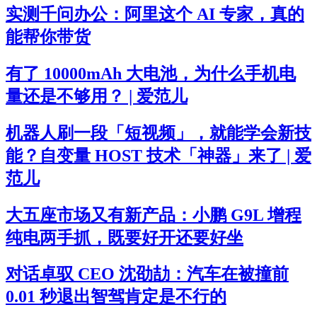
实测千问办公：阿里这个 AI 专家，真的
能帮你带货
有了 10000mAh 大电池，为什么手机电
量还是不够用？ | 爱范儿
机器人刷一段「短视频」，就能学会新技
能？自变量 HOST 技术「神器」来了 | 爱
范儿
大五座市场又有新产品：小鹏 G9L 增程
纯电两手抓，既要好开还要好坐
对话卓驭 CEO 沈劭劼：汽车在被撞前
0.01 秒退出智驾肯定是不行的