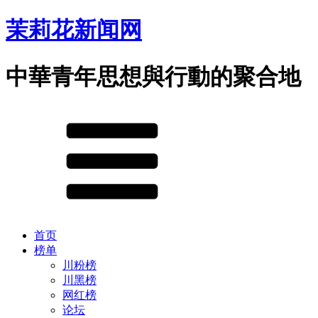
茉莉花新闻网
中華青年思想與行動的聚合地
首页
榜单
川粉榜
川黑榜
网红榜
论坛