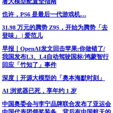
署大模型配置全指南
也许，PS6 是最后一代游戏机…
31.98 万元的腾势 Z9S，开始为腾势「去
登味」 | 爱范儿
早报｜OpenAI发文回击苹果:你做错了/
我国发布L3、L4自动驾驶国标/鸿蒙智行
回应「竹知了」事件
深度｜开源大模型的「奥本海默时刻」
AI 浏览器已死，享年约 1 岁
中国奥委会与李宁品牌联合发布了亚运会
中国代表团领奖装备，背后有中国航天的