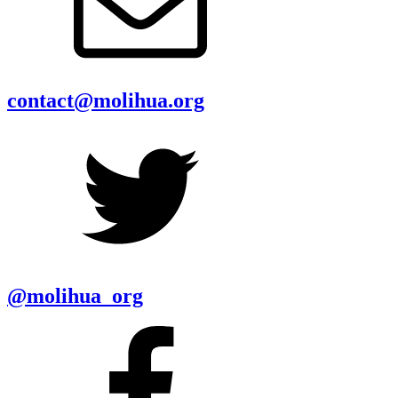
contact@molihua.org
@molihua_org