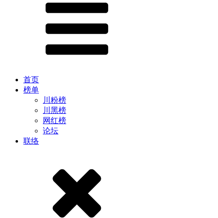
首页
榜单
川粉榜
川黑榜
网红榜
论坛
联络