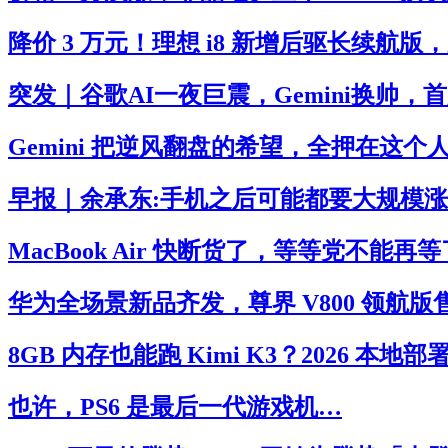
降价 3 万元！理想 i8 新增后驱长续航
突发｜谷歌AI一夜巨震，Gemini换帅
Gemini 把逆风翻盘的希望，全押在这个人
早报｜余承东:手机之后可能都要大规模涨价
MacBook Air 快断货了，等等党不能再等
华为全场景新品齐发，尊界 V800 领航
8GB 内存也能跑 Kimi K3？2026 本
也许，PS6 是最后一代游戏机…