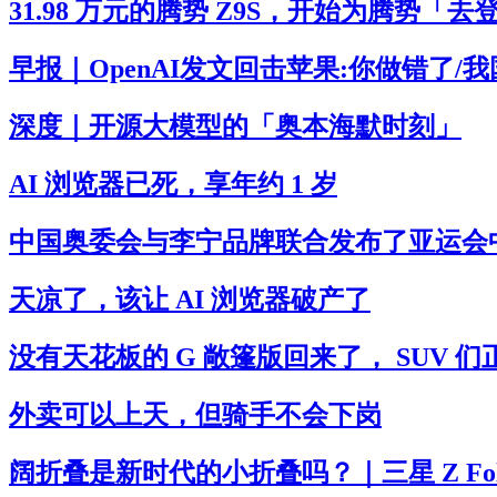
31.98 万元的腾势 Z9S，开始为腾势「去登
早报｜OpenAI发文回击苹果:你做错了
深度｜开源大模型的「奥本海默时刻」
AI 浏览器已死，享年约 1 岁
中国奥委会与李宁品牌联合发布了亚运会
天凉了，该让 AI 浏览器破产了
没有天花板的 G 敞篷版回来了， SUV
外卖可以上天，但骑手不会下岗
阔折叠是新时代的小折叠吗？｜三星 Z Fold