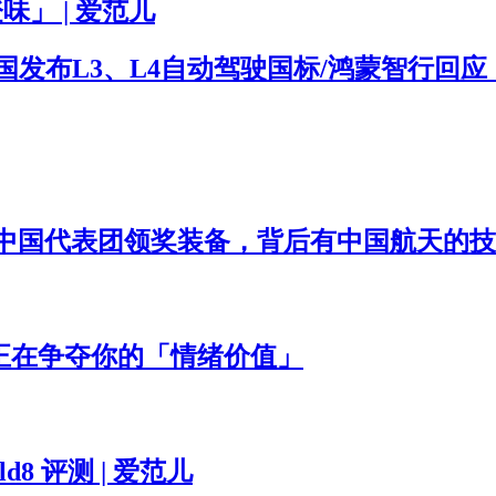
味」 | 爱范儿
/我国发布L3、L4自动驾驶国标/鸿蒙智行回
中国代表团领奖装备，背后有中国航天的技
 们正在争夺你的「情绪价值」
8 评测 | 爱范儿