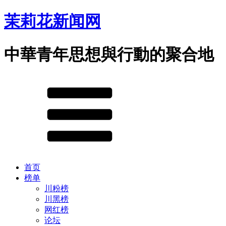
茉莉花新闻网
中華青年思想與行動的聚合地
首页
榜单
川粉榜
川黑榜
网红榜
论坛