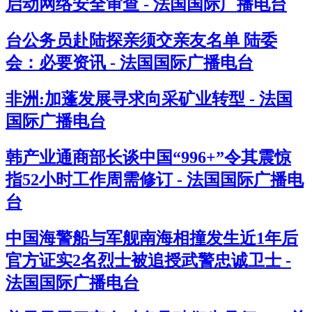
启动网络安全审查 - 法国国际广播电台
台公务员赴陆探亲须交亲友名单 陆委
会：必要资讯 - 法国国际广播电台
非洲:加蓬发展寻求向采矿业转型 - 法国
国际广播电台
韩产业通商部长谈中国“996+”令其震惊
指52小时工作周需修订 - 法国国际广播电
台
中国海警船与军舰南海相撞发生近1年后
官方证实2名烈士被追授武警忠诚卫士 -
法国国际广播电台