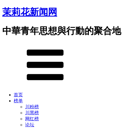
茉莉花新闻网
中華青年思想與行動的聚合地
首页
榜单
川粉榜
川黑榜
网红榜
论坛