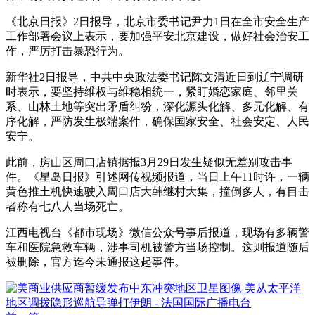
《北京日报》2日报导，北京市委书记尹力1日在全市安全生产
工作部署会议上表示，要加强平安北京建设，做好社会治安工
作，严厉打击暴恐行为。
新华社2日报导，中共中央政法委书记陈文清近日到辽宁调研
时表示，要坚持维权与维稳相统一，紧盯婚恋家庭、邻里关
系、山林土地等突出矛盾纠纷，深化源头化解、多元化解、有
序化解，严防发生极端案件，确保国家安全、社会安定、人民
安宁。
此前，房山区周口店镇据报3月29日发生疑似无差别攻击事
件。《星岛日报》引述网传视频报道，当日上午11时许，一辆
黄色推土机快速驶入周口店大韩继村大集，撞倒多人，有目击
者称有七八人当场死亡。
江西电视台《都市现场》微信公众号事后报道，现场有多辆警
车和医院急救车辆，涉事司机被警方当场控制。这则报道随后
被删除，官方迄今未通报这起事件。