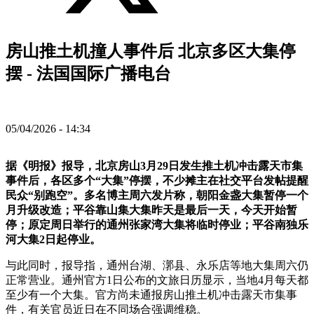
房山推土机撞人事件后 北京多区大集停
摆 - 法国国际广播电台
05/04/2026 - 14:34
据《明报》报导，北京房山3月29日发生推土机冲击露天市集
事件后，各区多个“大集”停摆，不少摊主在社交平台发帖提醒
民众“别跑空”。多名博主周六发片称，朝阳金盏大集暂停一个
月升级改造；平谷靠山集大集昨天是最后一天，今天开始暂
停；原定周日举行的通州张家湾大集将临时停业；平谷南独乐
河大集2日起停业。
与此同时，报导指，通州台湖、漷县、永乐店等地大集周六仍
正常营业。通州官方1日公布的文旅日历显示，当地4月每天都
至少有一个大集。官方尚未通报房山推土机冲击露天市集事
件，有关官员近日在不同场合强调维稳。