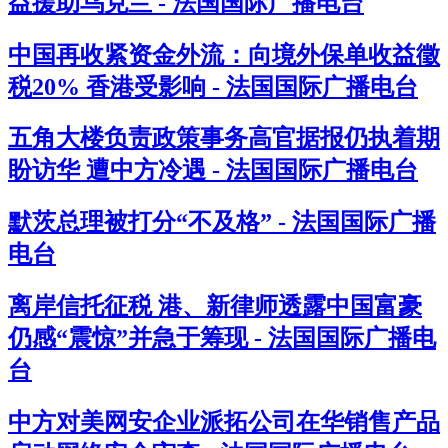
益援助乌克兰 - 法国国际广播电台
中国再收紧资金外流：向境外保单收益徵
税20% 香港受影响 - 法国国际广播电台
五角大楼负责政策事务高官据报仍执着期
盼访华 遭中方冷遇 - 法国国际广播电台
默茨总理被打分“不及格” - 法国国际广播
电台
离岸信托征税 港、新律师透露中国富豪
仍感“震惊”并急于筹现 - 法国国际广播电
台
中方对美网安企业派拓公司在华销售产品