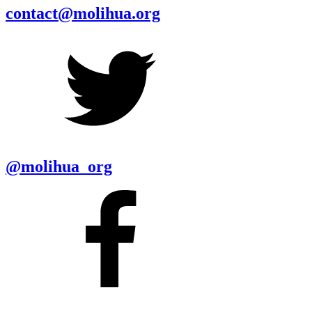
contact@molihua.org
@molihua_org