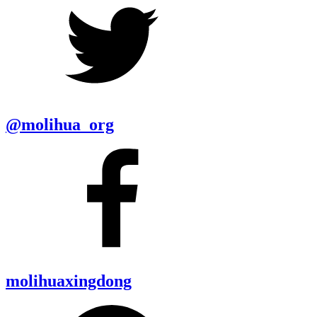
@molihua_org
molihuaxingdong