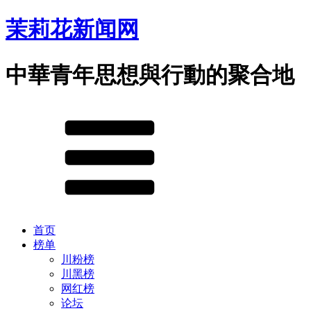
茉莉花新闻网
中華青年思想與行動的聚合地
首页
榜单
川粉榜
川黑榜
网红榜
论坛