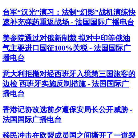
台军“汉光”演习：法制“幻影”战机演练快
速补充弹药重返战场 - 法国国际广播电台
美参院通过对俄新制裁 拟对中印等俄油
气主要进口国征100%关税 - 法国国际广
播电台
意大利拒撤对经西班牙入境第三国旅客的
边检 西班牙实施反制措施 - 法国国际广
播电台
香港记协改选前夕遭保安局长公开威胁 -
法国国际广播电台
移民冲击在欧盟成员国之间撕开了一道裂