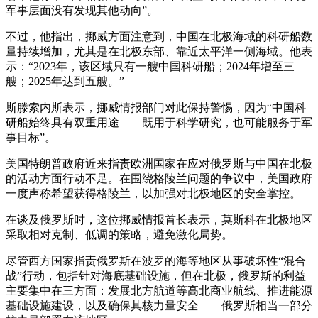
军事层面没有发现其他动向”。
不过，他指出，挪威方面注意到，中国在北极海域的科研船数
量持续增加，尤其是在北极东部、靠近太平洋一侧海域。他表
示：“2023年，该区域只有一艘中国科研船；2024年增至三
艘；2025年达到五艘。”
斯滕索内斯表示，挪威情报部门对此保持警惕，因为“中国科
研船始终具有双重用途——既用于科学研究，也可能服务于军
事目标”。
美国特朗普政府近来指责欧洲国家在应对俄罗斯与中国在北极
的活动方面行动不足。在围绕格陵兰问题的争议中，美国政府
一度声称希望获得格陵兰，以加强对北极地区的安全掌控。
在谈及俄罗斯时，这位挪威情报首长表示，莫斯科在北极地区
采取相对克制、低调的策略，避免激化局势。
尽管西方国家指责俄罗斯在波罗的海等地区从事破坏性“混合
战”行动，包括针对海底基础设施，但在北极，俄罗斯的利益
主要集中在三方面：发展北方航道等高北商业航线、推进能源
基础设施建设，以及确保其核力量安全——俄罗斯相当一部分