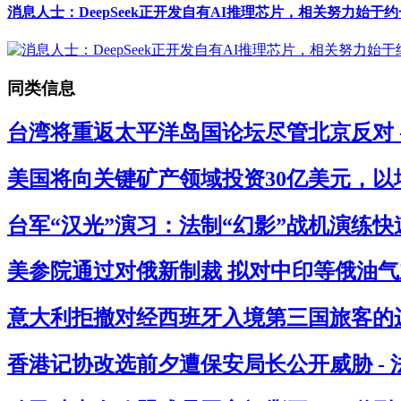
消息人士：DeepSeek正开发自有AI推理芯片，相关努力始于约
同类信息
台湾将重返太平洋岛国论坛尽管北京反对 
美国将向关键矿产领域投资30亿美元，以
台军“汉光”演习：法制“幻影”战机演练快
美参院通过对俄新制裁 拟对中印等俄油气主
意大利拒撤对经西班牙入境第三国旅客的边
香港记协改选前夕遭保安局长公开威胁 -