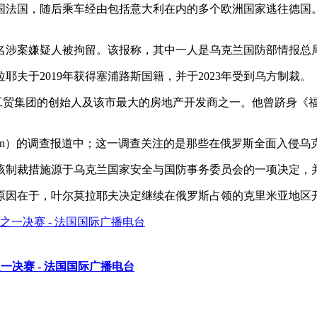
法国，随后乘车经由包括意大利在内的多个欧洲国家逃往德国。
名涉案嫌疑人被拘留。该报称，其中一人是乌克兰国防部情报总局
夫于2019年获得塞浦路斯国籍，并于2023年受到乌方制裁。
f工贸集团的创始人及该市最大的房地产开发商之一。他曾跻身《福
attalion）的调查报道中；这一调查关注的是那些在俄罗斯全面
裁措施源于乌克兰国家安全与国防事务委员会的一项决定，并由总统泽连
原因在于，叶尔莫拉耶夫决定继续在俄罗斯占领的克里米亚地区
一决赛 - 法国国际广播电台