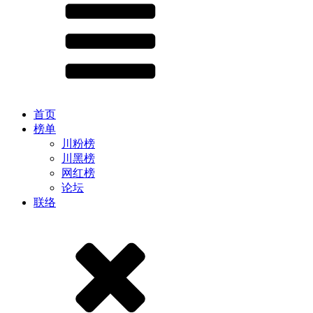
首页
榜单
川粉榜
川黑榜
网红榜
论坛
联络