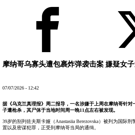
摩纳哥乌寡头遭包裹炸弹袭击案 嫌疑女子遭
07/07/2026 - 12:42
据《乌克兰真理报》周二报导，一名涉嫌于上周在摩纳哥针对
子遭枪杀，其尸体于当地时间周一晚11点左右被发现。
39岁的别列佐夫斯卡娅（Anastasiia Berezovsk
置以及密谋犯罪，正受到摩纳哥当局的通缉。