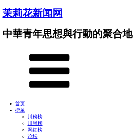
茉莉花新闻网
中華青年思想與行動的聚合地
首页
榜单
川粉榜
川黑榜
网红榜
论坛