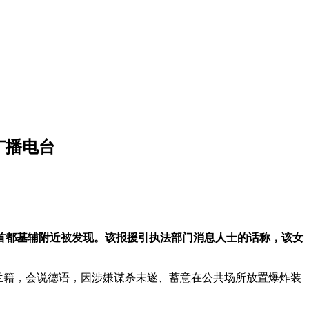
广播电台
首都基辅附近被发现。该报援引执法部门消息人士的话称，该女
她为乌克兰籍，会说德语，因涉嫌谋杀未遂、蓄意在公共场所放置爆炸装