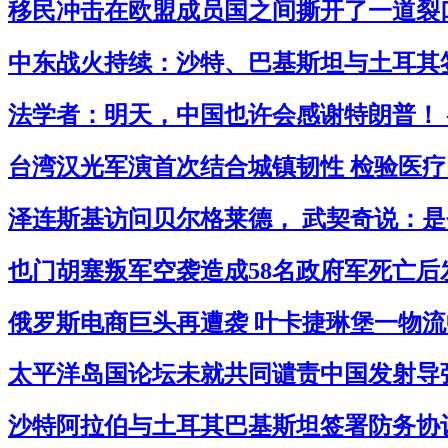
移民冲击在欧盟成员国之间撕开了一道裂口
中东战火持续：沙特、巴基斯坦与土耳其签
法学者：明天，中国也许会感谢特朗普！ 
台湾汉光军演首次结合城镇韧性 检验医疗民
泽连斯基访问贝尔格莱德， 武契奇说：是
也门胡塞叛军空袭造成58名政府军死亡后
俄罗斯电商巨头再遭袭 叶卡捷琳堡一物流中
太平洋岛国论坛未就共同谴责中国发射导弹
沙特阿拉伯与土耳其巴基斯坦签署防务协议