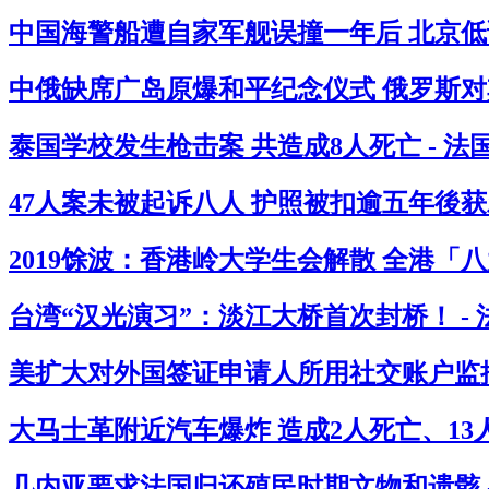
中国海警船遭自家军舰误撞一年后 北京低
中俄缺席广岛原爆和平纪念仪式 俄罗斯对其
泰国学校发生枪击案 共造成8人死亡 - 
47人案未被起诉八人 护照被扣逾五年後获
2019馀波：香港岭大学生会解散 全港「
台湾“汉光演习”：淡江大桥首次封桥！ -
美扩大对外国签证申请人所用社交账户监控
大马士革附近汽车爆炸 造成2人死亡、13人
几内亚要求法国归还殖民时期文物和遗骸 