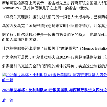
摩纳哥副检察官上周表示，袭击者先是步行离开该公国进入邻国
Yermolaiev）及其伴侣和儿子在上周一的袭击中受伤。
《乌克兰真理报》援引执法部门另一消息人士报导称，已有两
乌警方及乌克兰国防部情报总局未立即回应置评请求。叶尔莫拉耶
据了解，叶尔莫拉耶夫是一位来自第聂伯罗的商人，也是Ale
而加入塞浦路斯国籍。
叶尔莫拉耶夫还出现在了该报关于“摩纳哥营”（Monaco B
作为摩纳哥居民，叶尔莫拉耶夫自2023年12月起便受到制裁；该制
多家援引乌克兰安全部门消息的媒体报导称，实施这些制裁的
前一篇
2026年世界杯：比利时队4:1击败美国队 与西班牙队进入四分之
后一篇