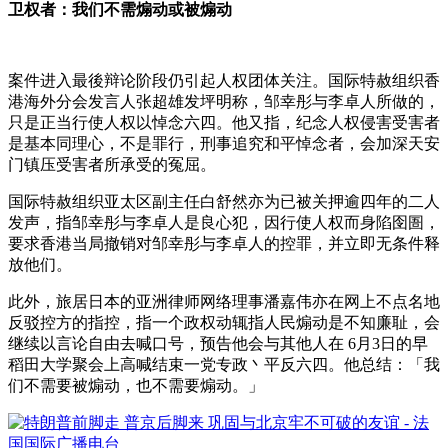
卫权者：我们不需煽动或被煽动
案件进入最後辩论阶段仍引起人权团体关注。国际特赦组织香
港海外分会发言人张超雄发坪明称，邹幸彤与李卓人所做的，
只是正当行使人权以悼念六四。他又指，纪念人权侵害受害者
是基本同理心，不是罪行，刑事追究和平悼念者，会加深天安
门镇压受害者所承受的冤屈。
国际特赦组织亚太区副主任白舒然亦为已被关押逾四年的二人
发声，指邹幸彤与李卓人是良心犯，因行使人权而身陷囹圄，
要求香港当局撤销对邹幸彤与李卓人的控罪，并立即无条件释
放他们。
此外，旅居日本的亚洲律师网络理事潘嘉伟亦在网上不点名地
反驳控方的指控，指一个政权动辄指人民煽动是不知廉耻，会
继续以言论自由去喊口号，预告他会与其他人在 6月3日的早
稻田大学聚会上高喊结束一党专政丶平反六四。他总结：「我
们不需要被煽动，也不需要煽动。」