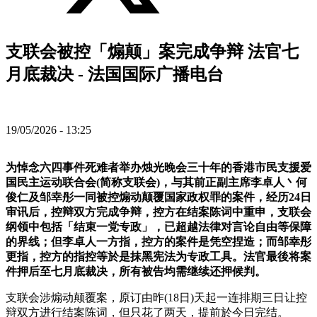
支联会被控「煽颠」案完成争辩 法官七
月底裁决 - 法国国际广播电台
19/05/2026 - 13:25
为悼念六四事件死难者举办烛光晚会三十年的香港市民支援爱
国民主运动联合会(简称支联会)，与其前正副主席李卓人丶何
俊仁及邹幸彤一同被控煽动颠覆国家政权罪的案件，经历24日
审讯后，控辩双方完成争辩，控方在结案陈词中重申，支联会
纲领中包括「结束一党专政」，已超越法律对言论自由等保障
的界线；但李卓人一方指，控方的案件是凭空捏造；而邹幸彤
更指，控方的指控等於是抹黑宪法为专政工具。法官最後将案
件押后至七月底裁决，所有被告均需继续还押候判。
支联会涉煽动颠覆案，原订由昨(18日)天起一连排期三日让控
辩双方进行结案陈词，但只花了两天，提前於今日完结。