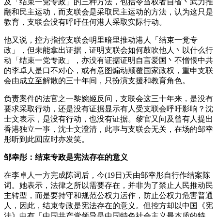
及「结束一党专政」的三种方法，包括令当权者自省丶武力推
翻和民主运动，而支联会是采取民主运动的方法，认为这只是
教育，支联会没有呼吁任何港人采取实际行动。
他又说，控方指控支联会明里暗里推动港人「结束一党专
政」，但未能拿出证据，证明支联会如何鼓吹他人丶以什么行
动「结束一党专政」，亦没有证据证明自言爱国丶不憎恨中共
的李卓人是口不对心，或有意图煽动颠覆国家政权，重申支联
会由成立至解散的三十年间，只扮演支援和教育角色。
负责案件的法官之一黎婉姬反问，支联会这三十年来，是没有
要求采取行动，还是没有证据显示有人受支联会呼吁影响？沈
士文表示，是没有行动，也没有证据。黎官又问及曾有人提出
香港独立一事，沈士文澄清，此事与支联会无关，在场的邹幸
彤听到此回应时亦发笑。
邹幸彤：结束专政是宪法存在的意义
在李卓人一方完成陈词后，今(19日)天由邹幸彤自行作结案陈
词。她表示，法律之所以需要存在，并非为了禁止人民推动民
主转型，而是要持守和规范公权力运作，防止公权力危害普通
人，因此，结束专政是宪法存在的意义。但控方却以中国《宪
法》中有「中国共产党领导是中国特色社会主义最本质的特