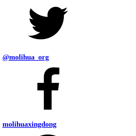
@molihua_org
molihuaxingdong