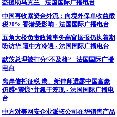
益援助乌克兰 - 法国国际广播电台
中国再收紧资金外流：向境外保单收益徵
税20% 香港受影响 - 法国国际广播电台
五角大楼负责政策事务高官据报仍执着期
盼访华 遭中方冷遇 - 法国国际广播电台
默茨总理被打分“不及格” - 法国国际广播
电台
离岸信托征税 港、新律师透露中国富豪
仍感“震惊”并急于筹现 - 法国国际广播电
台
中方对美网安企业派拓公司在华销售产品