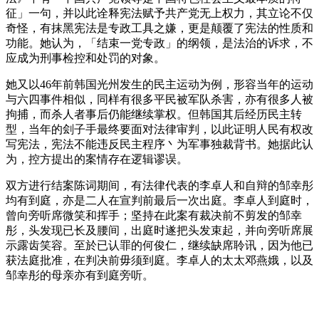
征」一句，并以此诠释宪法赋予共产党无上权力，其立论不仅
奇怪，有抹黑宪法是专政工具之嫌，更是颠覆了宪法的性质和
功能。她认为，「结束一党专政」的纲领，是法治的诉求，不
应成为刑事检控和处罚的对象。
她又以46年前韩国光州发生的民主运动为例，形容当年的运动
与六四事件相似，同样有很多平民被军队杀害，亦有很多人被
拘捕，而杀人者事后仍能继续掌权。但韩国其后经历民主转
型，当年的刽子手最终要面对法律审判，以此证明人民有权改
写宪法，宪法不能违反民主程序丶为军事独裁背书。她据此认
为，控方提出的案情存在逻辑谬误。
双方进行结案陈词期间，有法律代表的李卓人和自辩的邹幸彤
均有到庭，亦是二人在宣判前最后一次出庭。李卓人到庭时，
曾向旁听席微笑和挥手；坚持在此案有裁决前不剪发的邹幸
彤，头发现已长及腰间，出庭时遂把头发束起，并向旁听席展
示露齿笑容。至於已认罪的何俊仁，继续缺席聆讯，因为他已
获法庭批准，在判决前毋须到庭。李卓人的太太邓燕娥，以及
邹幸彤的母亲亦有到庭旁听。