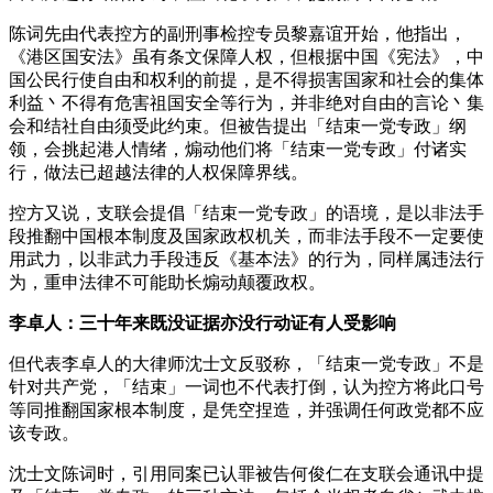
陈词先由代表控方的副刑事检控专员黎嘉谊开始，他指出，
《港区国安法》虽有条文保障人权，但根据中国《宪法》，中
国公民行使自由和权利的前提，是不得损害国家和社会的集体
利益丶不得有危害祖国安全等行为，并非绝对自由的言论丶集
会和结社自由须受此约束。但被告提出「结束一党专政」纲
领，会挑起港人情绪，煽动他们将「结束一党专政」付诸实
行，做法已超越法律的人权保障界线。
控方又说，支联会提倡「结束一党专政」的语境，是以非法手
段推翻中国根本制度及国家政权机关，而非法手段不一定要使
用武力，以非武力手段违反《基本法》的行为，同样属违法行
为，重申法律不可能助长煽动颠覆政权。
李卓人：三十年来既没证据亦没行动证有人受影响
但代表李卓人的大律师沈士文反驳称，「结束一党专政」不是
针对共产党，「结束」一词也不代表打倒，认为控方将此口号
等同推翻国家根本制度，是凭空捏造，并强调任何政党都不应
该专政。
沈士文陈词时，引用同案已认罪被告何俊仁在支联会通讯中提