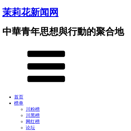
茉莉花新闻网
中華青年思想與行動的聚合地
首页
榜单
川粉榜
川黑榜
网红榜
论坛