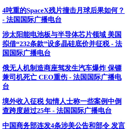
4吨重的SpaceX残片撞击月球后果如何？
- 法国国际广播电台
涉太阳能电池板与半导体芯片领域 美国
拟借“232条款”设多晶硅底价并征税 - 法
国国际广播电台
俄无人机制造商座驾发生汽车爆炸 保镖
兼司机死亡 CEO重伤 - 法国国际广播电
台
境外收入征税 知情人士称一些案例中倒
查跨度超过25年 - 法国国际广播电台
中国商务部连发4条涉美公告和部令 发言