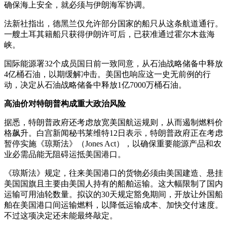
确保海上安全，就必须与伊朗海军协调。
法新社指出，德黑兰仅允许部分国家的船只从这条航道通行。
一艘土耳其籍船只获得伊朗许可后，已获准通过霍尔木兹海
峡。
国际能源署32个成员国日前一致同意，从石油战略储备中释放
4亿桶石油，以期缓解冲击。美国也响应这一史无前例的行
动，决定从石油战略储备中释放1亿7000万桶石油。
高油价对特朗普构成重大政治风险
据悉，特朗普政府还考虑放宽美国航运规则，从而遏制燃料价
格飙升。白宫新闻秘书莱维特12日表示，特朗普政府正在考虑
暂停实施《琼斯法》（Jones Act），以确保重要能源产品和农
业必需品能无阻碍运抵美国港口。
《琼斯法》规定，往来美国港口的货物必须由美国建造、悬挂
美国国旗且主要由美国人持有的船舶运输。这大幅限制了国内
运输可用油轮数量。拟议的30天规定豁免期间，开放让外国船
舶在美国港口间运输燃料，以降低运输成本、加快交付速度。
不过这项决定还未能最终敲定。