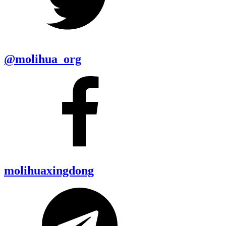
@molihua_org
molihuaxingdong