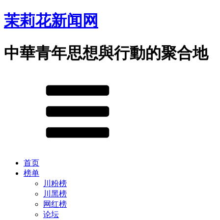
茉莉花新闻网
中華青年思想與行動的聚合地
首页
榜单
川粉榜
川黑榜
网红榜
论坛