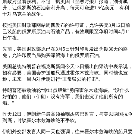
斯政府显着获利。不过，据英国《金融时报》报道，油价飙
升，让俄罗斯的石油获利升高，每天可赚进1.5亿美元，有利
于对乌克兰的战争。
按照美国财政部网站周四发布的许可证，允许买卖3月12日前
已装船的俄罗斯原油与石油产品，有效期限至华府时间4月11
日午夜。
先前，美国财政部原已在3月5日针对印度发出为期30天的豁
免，允许印度当局购买滞留海上的俄罗斯石油。
美国总统特朗普在福克斯新闻今天13日播出的采访中表示说，
如有必要，美国会护送船只通过霍尔木兹海峡。同时他也宣
称，未来一周内对伊朗进行“非常猛烈的打击”。
特朗普还鼓动油轮“拿出点胆量”勇闯霍尔木兹海峡。“没什么
好怕的，他们（伊朗）没有海军，我们击沉了他们所有的
船。”
昨天12日，伊朗新任最高领袖穆杰塔巴誓言，与美以两国抗争
到底，封锁霍尔木兹海峡绝不手软。
伊朗外交部发言人同一天也强调，往来霍尔木兹海峡的船只要