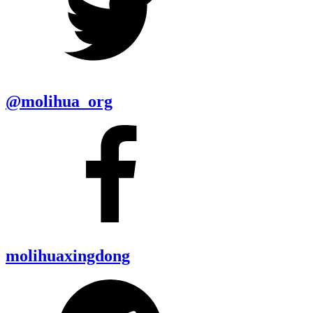
@molihua_org
molihuaxingdong