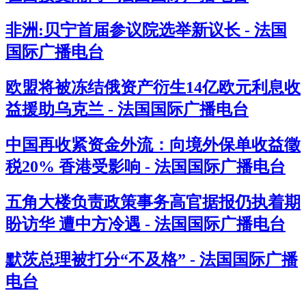
非洲:贝宁首届参议院选举新议长 - 法国
国际广播电台
欧盟将被冻结俄资产衍生14亿欧元利息收
益援助乌克兰 - 法国国际广播电台
中国再收紧资金外流：向境外保单收益徵
税20% 香港受影响 - 法国国际广播电台
五角大楼负责政策事务高官据报仍执着期
盼访华 遭中方冷遇 - 法国国际广播电台
默茨总理被打分“不及格” - 法国国际广播
电台