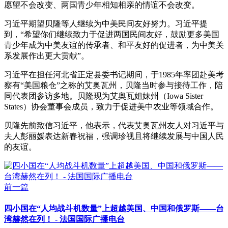
愿望不会改变、两国青少年相知相亲的情谊不会改变。
习近平期望贝隆等人继续为中美民间友好努力。习近平提
到，“希望你们继续致力于促进两国民间友好，鼓励更多美国
青少年成为中美友谊的传承者、和平友好的促进者，为中美关
系发展作出更大贡献”。
习近平在担任河北省正定县委书记期间，于1985年率团赴美考
察有“美国粮仓”之称的艾奥瓦州，贝隆当时参与接待工作，陪
同代表团参访多地。贝隆现为艾奥瓦姐妹州（Iowa Sister
States）协会董事会成员，致力于促进美中农业等领域合作。
贝隆先前致信习近平，他表示，代表艾奥瓦州友人对习近平与
夫人彭丽媛表达新春祝福，强调珍视且将继续发展与中国人民
的友谊。
前一篇
四小国在“人均战斗机数量”上超越美国、中国和俄罗斯——台
湾赫然在列！ - 法国国际广播电台