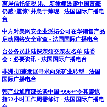
离岸信托征税 港、新律师透露中国富豪
仍感“震惊”并急于筹现 - 法国国际广播电
台
中方对美网安企业派拓公司在华销售产品
启动网络安全审查 - 法国国际广播电台
台公务员赴陆探亲须交亲友名单 陆委
会：必要资讯 - 法国国际广播电台
非洲:加蓬发展寻求向采矿业转型 - 法国
国际广播电台
韩产业通商部长谈中国“996+”令其震惊
指52小时工作周需修订 - 法国国际广播电
台