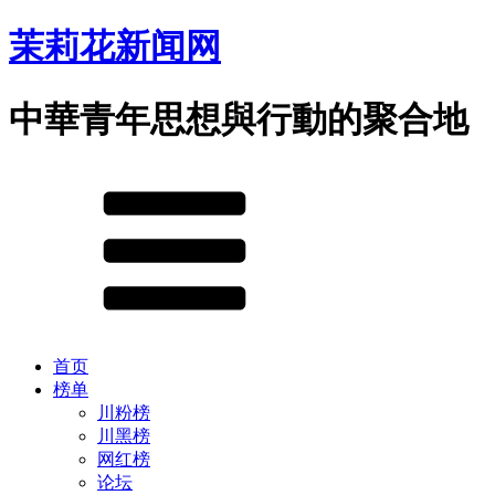
茉莉花新闻网
中華青年思想與行動的聚合地
首页
榜单
川粉榜
川黑榜
网红榜
论坛