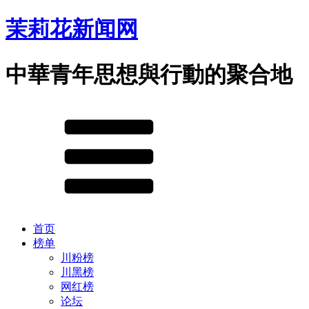
茉莉花新闻网
中華青年思想與行動的聚合地
首页
榜单
川粉榜
川黑榜
网红榜
论坛