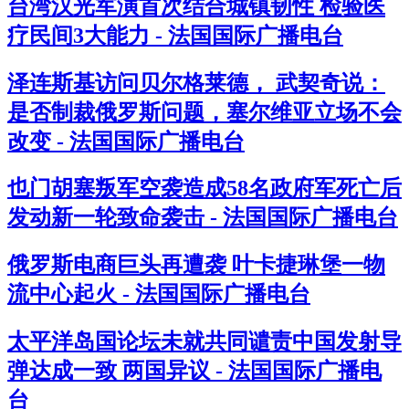
台湾汉光军演首次结合城镇韧性 检验医
疗民间3大能力 - 法国国际广播电台
泽连斯基访问贝尔格莱德， 武契奇说：
是否制裁俄罗斯问题，塞尔维亚立场不会
改变 - 法国国际广播电台
也门胡塞叛军空袭造成58名政府军死亡后
发动新一轮致命袭击 - 法国国际广播电台
俄罗斯电商巨头再遭袭 叶卡捷琳堡一物
流中心起火 - 法国国际广播电台
太平洋岛国论坛未就共同谴责中国发射导
弹达成一致 两国异议 - 法国国际广播电
台