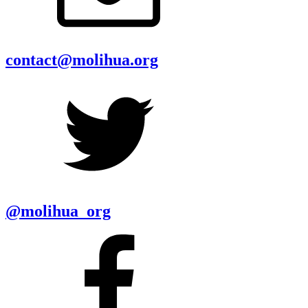
contact@molihua.org
@molihua_org