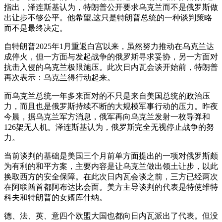
指出，泽连斯基认为，特朗普公开要求乌克兰而不是俄罗斯做
出让步不够公平。他希望,这只是特朗普总统的一种谈判策略
而不是最终决定。
自特朗普2025年1月重返白宫以来，虽然努力推动在乌克兰达
成停火，但一方面与发起战争的俄罗斯寻求妥协，另一方面对
抗击入侵的乌克兰极限施压。此次日内瓦会谈开始前，特朗普
再次表示：乌克兰得行动起来。
而乌克兰总统一年多来面对的不只是来自美国总统的政治压
力，而且也是俄罗斯持续不断的大规模军事行动的压力。昨夜
今晨，据乌克兰军方消息，俄军再向乌克兰发射一枚导弹和
126架无人机。泽连斯基认为，俄罗斯完全无视停止战争的努
力。
当前谈判的基础是美国三个月前单方面提出的一项对俄罗斯颇
为有利的和平方案，主要内容是让乌克兰做出领土让步，以此
换取西方的安全保障。在此次日内瓦会谈之前，三方已经两次
在阿联酋首都阿布达比会面。美方主导谈判的代表是特使维特
科夫和特朗普的女婿库什纳。
德、法、英、意四个欧盟大国也都向日内瓦派出了代表。但没