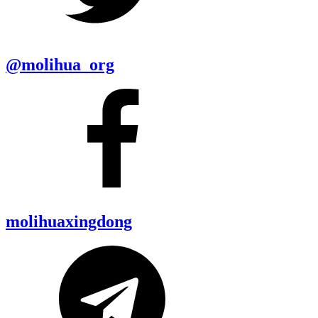
@molihua_org
molihuaxingdong