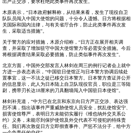
出严正交涉，要求杜绝此类事件再次发生。
木原表示，“日本政府解释称，从结果来看，发生了现役自卫
队队员闯入中国大使馆的问题，十分令人遗憾。日方将根据相
关国际和国内法律，与有关省厅合作，防止此类事件再次发
生，采取适当措施”。
关于警方的应对措施，木原介绍称，“日方正在展开相关调
查，并采取了增加驻守中国大使馆警力等必需安全措施。今后
将根据调查结果采取必要措施，防止类似事件再次发生”。
北京方面，中国外交部发言人林剑在周三的例行记者会上就中
方进一步表态表示，“中国驻日使馆正与日本警方协调后续处
置事宜，这一不法之徒已移交日本警方。日本警方查证并公开
的信息显示，此人为日本陆上自卫队现役官员，职位是三等陆
尉，携带刃长达18厘米的刀具翻墙闯入中国驻日本使馆”。
林剑补充道，“中方已在北京和东京向日方严正交涉、表达强
烈不满，指出该事件严重威胁使馆人员安全，扰乱使馆安宁、
损害使馆尊严，表明日方未能切实履行《维也纳外交关系公
约》义务，未能尽到保护使馆及外交代表不可侵犯的特殊责
任。我们再次敦促日方立即彻查事件、严惩不法分子，给中方
一个负责任的交代”。