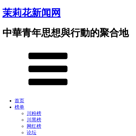
茉莉花新闻网
中華青年思想與行動的聚合地
首页
榜单
川粉榜
川黑榜
网红榜
论坛