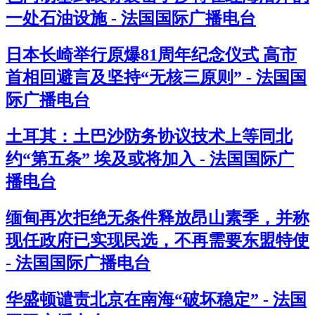
一处石油设施 - 法国国际广播电台
日本长崎举行原爆81周年纪念仪式 高市
首相回避言及坚持“无核三原则” - 法国国
际广播电台
土耳其：土巴沙防务协议技术上等同北
约“第五条” 埃及或将加入 - 法国国际广
播电台
缅甸再次拒绝无条件释放昂山素季，并称
现任政府已实现民选，不再需要东盟特使
- 法国国际广播电台
华盛顿谴责北京在南海“破坏稳定” - 法国