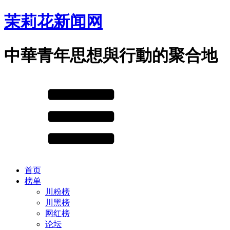
茉莉花新闻网
中華青年思想與行動的聚合地
首页
榜单
川粉榜
川黑榜
网红榜
论坛