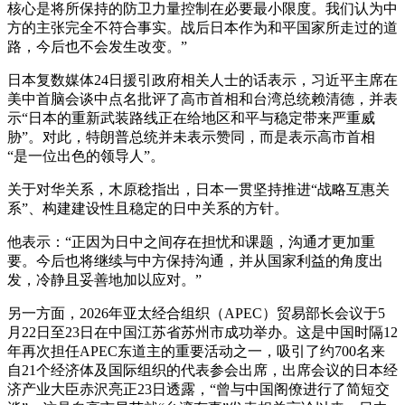
核心是将所保持的防卫力量控制在必要最小限度。我们认为中
方的主张完全不符合事实。战后日本作为和平国家所走过的道
路，今后也不会发生改变。”
日本复数媒体24日援引政府相关人士的话表示，习近平主席在
美中首脑会谈中点名批评了高市首相和台湾总统赖清德，并表
示“日本的重新武装路线正在给地区和平与稳定带来严重威
胁”。对此，特朗普总统并未表示赞同，而是表示高市首相
“是一位出色的领导人”。
关于对华关系，木原稔指出，日本一贯坚持推进“战略互惠关
系”、构建建设性且稳定的日中关系的方针。
他表示：“正因为日中之间存在担忧和课题，沟通才更加重
要。今后也将继续与中方保持沟通，并从国家利益的角度出
发，冷静且妥善地加以应对。”
另一方面，2026年亚太经合组织（APEC）贸易部长会议于5
月22日至23日在中国江苏省苏州市成功举办。这是中国时隔12
年再次担任APEC东道主的重要活动之一，吸引了约700名来
自21个经济体及国际组织的代表参会出席，出席会议的日本经
济产业大臣赤沢亮正23日透露，“曾与中国阁僚进行了简短交