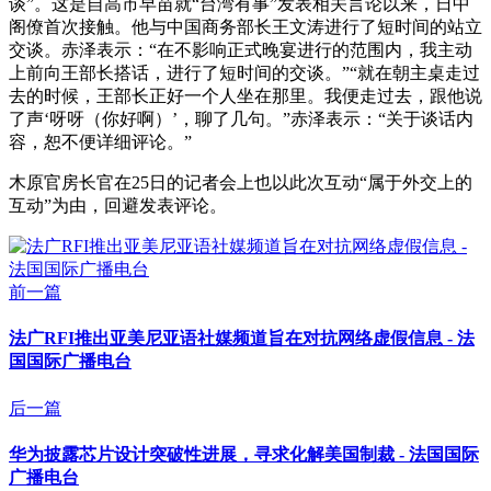
谈”。这是自高市早苗就“台湾有事”发表相关言论以来，日中
阁僚首次接触。他与中国商务部长王文涛进行了短时间的站立
交谈。赤泽表示：“在不影响正式晚宴进行的范围内，我主动
上前向王部长搭话，进行了短时间的交谈。”“就在朝主桌走过
去的时候，王部长正好一个人坐在那里。我便走过去，跟他说
了声‘呀呀（你好啊）’，聊了几句。”赤泽表示：“关于谈话内
容，恕不便详细评论。”
木原官房长官在25日的记者会上也以此次互动“属于外交上的
互动”为由，回避发表评论。
前一篇
法广RFI推出亚美尼亚语社媒频道旨在对抗网络虚假信息 - 法
国国际广播电台
后一篇
华为披露芯片设计突破性进展，寻求化解美国制裁 - 法国国际
广播电台