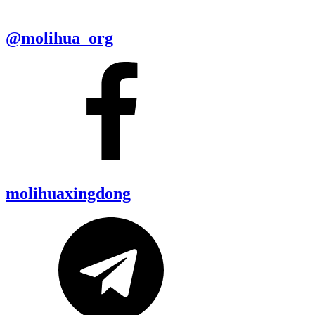
@molihua_org
molihuaxingdong