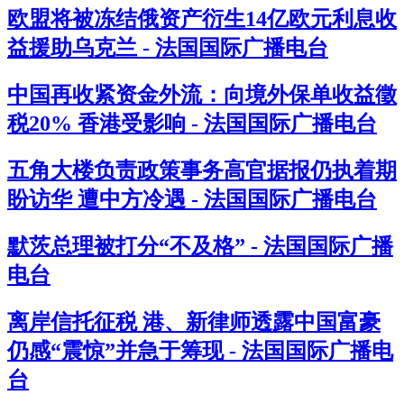
欧盟将被冻结俄资产衍生14亿欧元利息收
益援助乌克兰 - 法国国际广播电台
中国再收紧资金外流：向境外保单收益徵
税20% 香港受影响 - 法国国际广播电台
五角大楼负责政策事务高官据报仍执着期
盼访华 遭中方冷遇 - 法国国际广播电台
默茨总理被打分“不及格” - 法国国际广播
电台
离岸信托征税 港、新律师透露中国富豪
仍感“震惊”并急于筹现 - 法国国际广播电
台