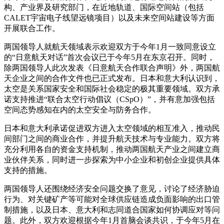
构、产业界及研究部门，在近地轨道、国际空间站（包括
CALET宇宙电子线望远镜项目）以及未来空间站建设等方面
开展联合工作。
两国领导人就航天领域表示欢迎双方于今年1月一致同意设立
的“日意航天对话”首次会议已于今年5月在东京召开。同时，
除两国领导人此次发表《日意航天合作联合声明》外，两国航
天企业之间的合作文件也已正式发布。日本和意大利认识到，
太空是关系国家安全和国际社会稳定的极其重要领域。双方承
诺支持推进“联合太空行动倡议（CSpO）”，并有意加强包括
空间态势感知在内的太空安全与防务合作。
日本和意大利承诺促进双方进入太空领域的相互准入，推动民
间部门之间的商业合作，并提升航天技术与专业能力。双方将
充分利用各自的资金支持机制，推动两国航天产业之间建立商
业伙伴关系，同时进一步探索为中小企业和初创企业提供具体
支持的措施。
两国领导人还围绕经济安全问题交换了意见，讨论了经济胁迫
行为、对关键矿产等可能对全球供应链造成负面影响的出口管
制措施，以及日本、意大利和志同道合国家如何协调应对等问
题。此外，双方欢迎根据今年1月首脑会谈共识，于今年5月在