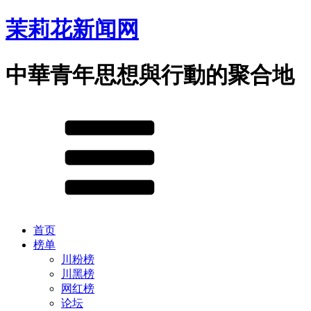
茉莉花新闻网
中華青年思想與行動的聚合地
首页
榜单
川粉榜
川黑榜
网红榜
论坛