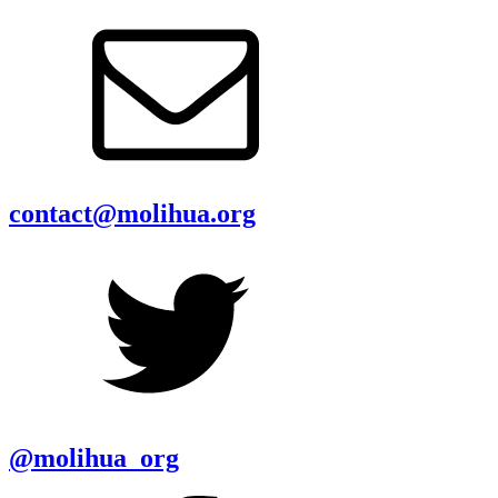
contact@molihua.org
@molihua_org