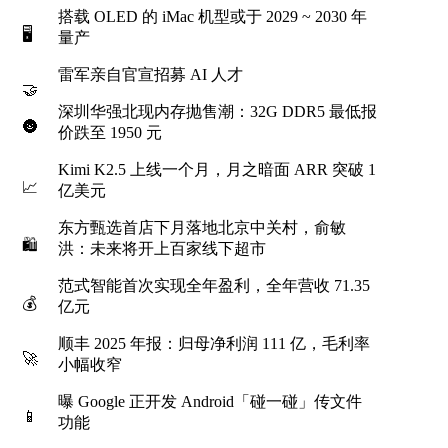
搭载 OLED 的 iMac 机型或于 2029 ~ 2030 年
🖥️
量产
雷军亲自官宣招募 AI 人才
🤝
深圳华强北现内存抛售潮：32G DDR5 最低报
🌚
价跌至 1950 元
Kimi K2.5 上线一个月，月之暗面 ARR 突破 1
📈
亿美元
东方甄选首店下月落地北京中关村，俞敏
🛍
洪：未来将开上百家线下超市
范式智能首次实现全年盈利，全年营收 71.35
💰
亿元
顺丰 2025 年报：归母净利润 111 亿，毛利率
🚀
小幅收窄
曝 Google 正开发 Android「碰一碰」传文件
📱
功能