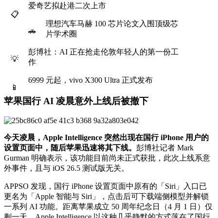
爱奇艺拟赴港二次上市
📋
理想汽车马赫 100 芯片论文入围顶级芯
🚗
片学术圈
彭博社：AI 正在抢走伦敦年轻人的第一份工
💡
作
6999 元起，vivo X300 Ultra 正式发布
📱
苹果国行 AI 凌晨意外上线后被撤下
今天凌晨，Apple Intelligence 突然出现在国行 iPhone 用户的
设置页面中，随后苹果迅速将其下线。
彭博社记者 Mark
Gurman 明确表示，该功能目前尚未正式获批，此次上线系意
外事件，且与 iOS 26.5 测试版无关。
APPSO 发现，国行 iPhone 设置页面中原有的「Siri」入口已
更名为「Apple 智能与 Siri」，点击后可下载端侧模型并解锁
一系列 AI 功能。距离苹果成立 50 周年纪念日（4 月 1 日）仅
剩一天，Apple Intelligence 以这种几乎静默的方式落在了国行