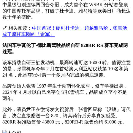
中量级组别连续两回合夺冠，成为首个在 WSBK 分站赛登顶
的中国摩托车品牌，打破了杜卡迪、雅马哈等欧美日厂商长达
数十年的垄断。
🔗 相关阅读：
中国首冠！硬刚杜卡迪，超越雅马哈，张雪活
成了摩托车圈的「雷军」
法国车手瓦伦丁·德比斯驾驶品牌自研 820RR-RS 赛车完成两
连冠。
该车搭载自研三缸发动机，最高转速可达 16000 转。值得注意
的是，张雪机车今年 2 月在首站澳大利亚站仅获第 19 名和第
24 名，此番夺冠可谓一个多月内完成的彻底逆袭。
品牌创始人张雪 1987 年生于湖南怀化农村，修车学徒出身，
2024 年 4 月才以自己名字创立张雪机车，品牌成立至今不足
两年。
此外，演员尹正在微博发文祝贺后，张雪回应称「没钱」请代
言，决定直接赠送一台 820，请其骑行后分享真实感受。
820RR 标准版售价 43800 元，820RR-R 版售价约 61000 元。