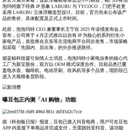
从官方展示来看，这款冷藏箱整体造型小巧精致，箱门印有泡
泡玛特旗下经典 IP 形象 LABUBU 与 TYCOCO，门把手处更
采用 LABUBU 立体浮雕造型设计。目前，官方尚未公布该产
品的售价、具体配置及正式上市时间。
此前，泡泡玛特 CEO 兼董事长王宁在 2025 年业绩发布会上
宣布，公司将于 4 月正式推出以自有 IP 为核心的系列衍生小
家电产品，首批将在京东等主流电商平台同步发售，市场策略
拟采取「先国内、后出海」的分步推进路径。
据蓝鲸科技援引知情人士消息，泡泡玛特小家电业务的核心代
工厂为新宝股份，双方以 OEM 模式深度合作。目前品类已覆
盖电水壶、咖啡机、电动牙刷、吹风机等多个品类，现阶段已
进入大规模备货阶段。
曝豆包正内测「AI 购物」功能
据《科创板日报》报道，豆包已接入抖音电商，用户可在豆包
APP 内直接下单商品并完成支付，无需跳转至抖音。该功能