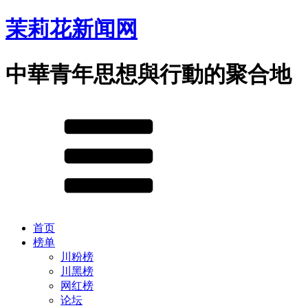
茉莉花新闻网
中華青年思想與行動的聚合地
首页
榜单
川粉榜
川黑榜
网红榜
论坛