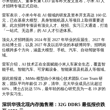
小米创始人、董事长兼 CEO 雷军昨天发文宣布，小米 AI 人
才招聘专项正式启动。
雷军表示，小米今年在 AI 领域的研发及资本开支高达 160 亿
元，已在基座大模型、具身智能机器人等项目上取得重要进
展。此次招聘专项设有顶尖人才、校招、实习三大通道，打造
「一站式、无边界」的 AI 人才引进体系。
顶尖人才招聘面向 2024 年至 2027 年毕业的应届生、2027 年
出站博士后，以及 2027 年及以后毕业的本硕博同学。招聘岗
位横跨多个方向，涵盖大模型、手机、汽车、自动驾驶等领
域。
雷军介绍，AI 技术正在全面赋能小米人车家全生态，覆盖智
能手机、智能汽车、可穿戴设备、智能家居及机器人等领域。
据此前报道，MiMo 模型由小米核心技术团队 Core Team 研
发，团队平均年龄仅 25 岁，清华、北大毕业成员占比超过
60%，博士占比达 55%，最年轻的核心研究员为一名 19 岁的
大学实习生。
深圳华强北现内存抛售潮：32G DDR5 最低报价跌