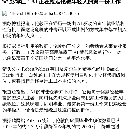
💡 彭博社：AI 正在抢走伦敦年轻人的第一份工作
据彭博社报道，伦敦正在经历一场由 AI 驱动的青年就业结构
性危机，而这场危机的冲击正以不成比例的方式集中落在初入
职场的年轻人身上。
根据彭博社引用的数据，伦敦约三分之一的劳动者从事专业服
务、行政、IT 及金融等高度暴露于 AI 替代风险的行业，这一
比例显著高于全英国约四分之一的平均水平。
猎头公司 Robert Walters 英国及爱尔兰区董事总经理 Daniel
Harris 指出，白领雇主正在大规模使用自动化手段替代初级岗
位，或将招聘迁移至用工成本更低的地区。
报道还指出，AI 的冲击逻辑并不对称。它倾向于奖励经验丰
富的资深从业者，同时优先淘汰那些尚未积累工作履历的入门
级职位。这意味着，刚刚毕业、最需要第一份工作来积累经验
的年轻人，恰恰是最难绕过这道门槛的群体。
据招聘网站 Adzuna 统计，伦敦的应届毕业生职位数量已从
2019 年的约 1.3 万个骤降至今年初的约 2000 个，降幅超过