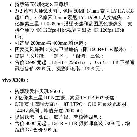
搭载第五代骁龙 8 至尊版；
3+2 蔡司大师镜头群，包括 50MP 14mm 索尼 LYTIA 818
超广角、2 亿像素 35mm 索尼 LYTIA 901 人文镜头、2
亿像素三星 HP0 85mm 潜望长焦和蓝图原色摄像头，支
持全焦段 4K 120fps 杜比视界直出及 4K 120fps 10bit
Log；
可选配 200mm 与 400mm 增距镜；
四麦克风阵列；支持卫星通信（限 16GB+1TB 版本）；
提供「胶片绿」「黑 Ka」「银调」三色；
售价 6999 元起（12GB + 256GB），16GB + 1TB 卫星通
讯版售价 8999 元、摄影师套装 11999 元；
vivo X300s：
搭载联发科天玑 9500；
2 亿像素三星 HPB 主摄、索尼 LYTIA 602 长焦；
6.78 英寸旗舰大直屏，8T LTPO + Q10 Plus 发光基材，
144Hz 高刷，峰值亮度 2000nit；
提供钛黑、银白、胶片绿、梦核紫四色；
售价 4999 元起，16GB + 1TB 摄影师套装 7999 元，增
距镜 G2 售价 999 元。