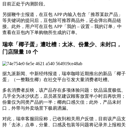
目前正处于内测阶段。
另据鞭牛士报道，在豆包 APP 内输入包含「推荐某款产品」
等关键词的提问后，豆包除可推荐商品外，还会弹出商品链
接。此外，用户可在豆包 APP「我的 – 设置 – 我的订单」中
查看在豆包内下单购物所生成的订单。
瑞幸「椰子蛋」遭吐槽：太冰、份量少、未封口，
门店限量 10 个
据九派新闻、中新经纬报道，瑞幸咖啡近期推出的新品「椰子
蛋」（一整颗生椰）在社交平台引发大量消费者吐槽。
多名消费者反映，该产品存在多项体验问题：饮品温度极低、
几乎全为冰沙状态，店员甚至建议顾客放置半小时后再饮用；
份量仅为同类产品的一半；椰肉口感欠佳；此外，产品未封
口，外带与外卖场景下极易洒漏。
对此，瑞幸客服回应称，已收到相关用户反馈，目前该产品支
持「去冰」点单，分量、口感及包装等问题将记录并上报相关