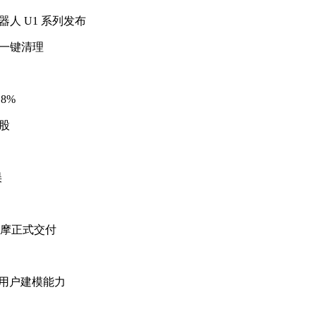
器人 U1 系列发布
与一键清理
8%
股
误
级电摩正式交付
体长期用户建模能力