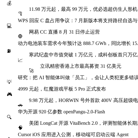
💰
11.98 万元起，最高 99 万元，优必选超仿生人形机
🦿
WPS 回应 C 盘占用争议：7 月新版本将支持路径自选
💻
网易 CC 直播 8 月 31 日停止运营
🛑
动力电池装车需求今年预计达 888.7 GWh，同比增长 15.
⛽
寒武纪盘中市值突破 1 万亿元，成科创板首只万亿
📈
立讯精密香港上市最高募资 31 亿美元
🚀
研究：把 AI 智能体叫做「员工」，会让人类犯更多错
💡
4999 元起，红魔游戏平板 5 Pro 正式发布
🎮
9.98 万元起，HORWIN 号外首款 400V 高压超
🚗
华为开源 920 亿参数 openPangu-2.0-Flash
🔍
美团 LongCat 开源 VitaBench 2.0，评测智能
🧠
Cursor iOS 应用进入公测，移动端可启动云端 Agent