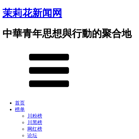
茉莉花新闻网
中華青年思想與行動的聚合地
首页
榜单
川粉榜
川黑榜
网红榜
论坛