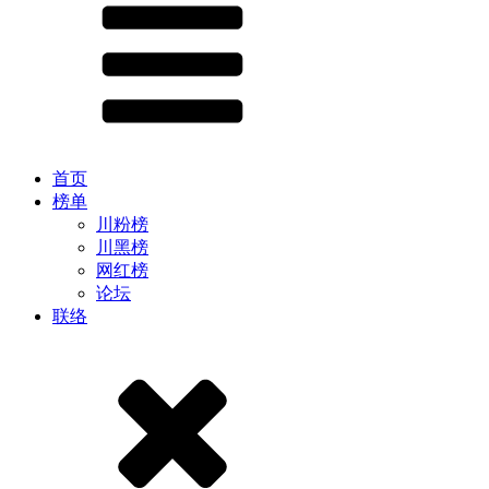
首页
榜单
川粉榜
川黑榜
网红榜
论坛
联络