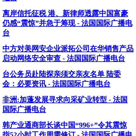
离岸信托征税 港、新律师透露中国富豪
仍感“震惊”并急于筹现 - 法国国际广播电
台
中方对美网安企业派拓公司在华销售产品
启动网络安全审查 - 法国国际广播电台
台公务员赴陆探亲须交亲友名单 陆委
会：必要资讯 - 法国国际广播电台
非洲:加蓬发展寻求向采矿业转型 - 法国
国际广播电台
韩产业通商部长谈中国“996+”令其震惊
指52小时工作周需修订 - 法国国际广播电