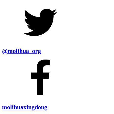
@molihua_org
molihuaxingdong