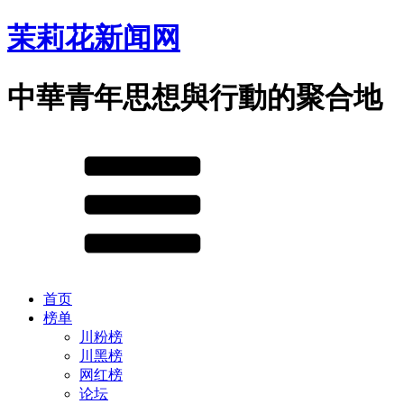
茉莉花新闻网
中華青年思想與行動的聚合地
首页
榜单
川粉榜
川黑榜
网红榜
论坛