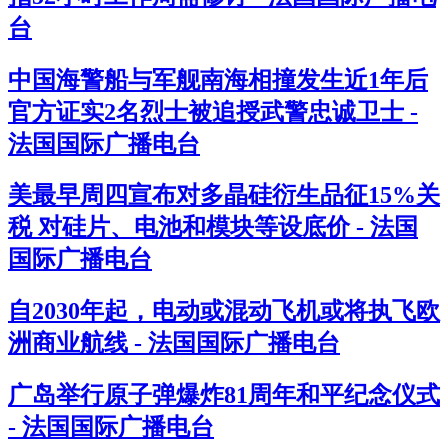
台
中国海警船与军舰南海相撞发生近1年后
官方证实2名烈士被追授武警忠诚卫士 -
法国国际广播电台
美最早周四宣布对多晶硅衍生品征15%关
税 对硅片、电池和模块等设底价 - 法国
国际广播电台
自2030年起，电动或混动飞机或将执飞欧
洲商业航线 - 法国国际广播电台
广岛举行原子弹爆炸81周年和平纪念仪式
- 法国国际广播电台