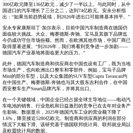
300亿欧元降至136亿欧元，减少了一半以上。与此同时，从中
国进口的汽车增长了三分之二，达到74亿欧元。安永分析指
出：“如果当前趋势延续，到2026年进出口可能将基本持平。”
安永专家康斯坦丁·加尔表示，目前中国汽车制造商在德国仍
面临较大挑战。大众、梅赛德斯-奔驰、宝马及其旗下品牌迄
今仍成功守住市场份额。然而，在欧洲其他市场，中国厂商已
取得显著进展。“到2026年，我们将看到竞争进一步加剧——
德国汽车产业基地将面临更大的压力。”
此外，德国汽车制造商和供应商在中国也设有工厂，既为当地
市场生产，也向欧洲出口整车和零部件。例如，宝马子品牌
Mini的部分车型，以及大众集团的SUV车型Cupra Tavascan均
在中国生产。梅赛德斯-奔驰也与其大股东吉利合作，在中国
西安整车生产Smart品牌汽车，并将其出口。
在一个关键领域，中国企业已经占据全球主导地位——电动汽
车电池的销售。行业危机和日益激烈的竞争已在去年对业务产
生影响。数据显示，2025年德国汽车工业的营业额下降了
1.6%，降至接近5280亿欧元。制造商和供应商的利润在部分
情况下大幅下滑。该研究基于德国联邦统计局、联邦就业局以
及欧盟统计局的数据。