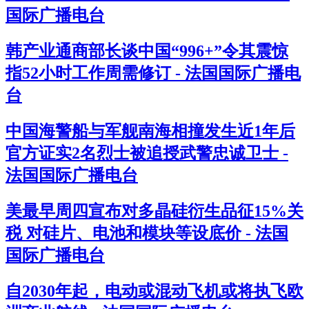
国际广播电台
韩产业通商部长谈中国“996+”令其震惊
指52小时工作周需修订 - 法国国际广播电
台
中国海警船与军舰南海相撞发生近1年后
官方证实2名烈士被追授武警忠诚卫士 -
法国国际广播电台
美最早周四宣布对多晶硅衍生品征15%关
税 对硅片、电池和模块等设底价 - 法国
国际广播电台
自2030年起，电动或混动飞机或将执飞欧