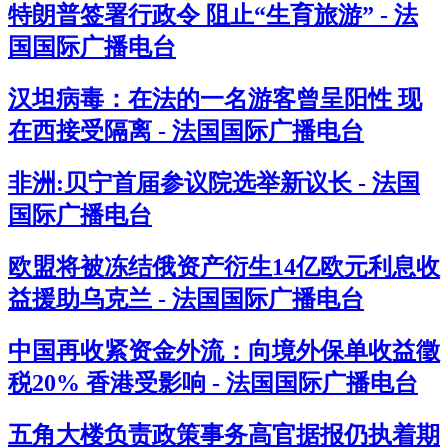
特朗普签署行政令 阻止“生育旅游” - 法
国国际广播电台
汉坦病毒：在法的一名游客曾呈阳性 现
在西接受隔离 - 法国国际广播电台
非洲:贝宁首届参议院选举新议长 - 法国
国际广播电台
欧盟将被冻结俄资产衍生14亿欧元利息收
益援助乌克兰 - 法国国际广播电台
中国再收紧资金外流：向境外保单收益徵
税20% 香港受影响 - 法国国际广播电台
五角大楼负责政策事务高官据报仍执着期