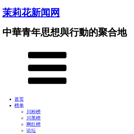
茉莉花新闻网
中華青年思想與行動的聚合地
首页
榜单
川粉榜
川黑榜
网红榜
论坛