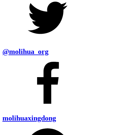
@molihua_org
molihuaxingdong