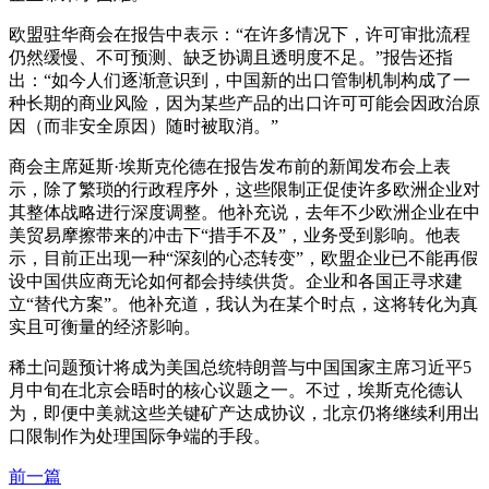
欧盟驻华商会在报告中表示：“在许多情况下，许可审批流程
仍然缓慢、不可预测、缺乏协调且透明度不足。”报告还指
出：“如今人们逐渐意识到，中国新的出口管制机制构成了一
种长期的商业风险，因为某些产品的出口许可可能会因政治原
因（而非安全原因）随时被取消。”
商会主席延斯·埃斯克伦德在报告发布前的新闻发布会上表
示，除了繁琐的行政程序外，这些限制正促使许多欧洲企业对
其整体战略进行深度调整。他补充说，去年不少欧洲企业在中
美贸易摩擦带来的冲击下“措手不及”，业务受到影响。他表
示，目前正出现一种“深刻的心态转变”，欧盟企业已不能再假
设中国供应商无论如何都会持续供货。企业和各国正寻求建
立“替代方案”。他补充道，我认为在某个时点，这将转化为真
实且可衡量的经济影响。
稀土问题预计将成为美国总统特朗普与中国国家主席习近平5
月中旬在北京会晤时的核心议题之一。不过，埃斯克伦德认
为，即便中美就这些关键矿产达成协议，北京仍将继续利用出
口限制作为处理国际争端的手段。
前一篇