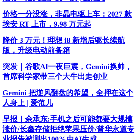
价格一分没涨，非晶电驱上车：2027 款
埃安 RT 上市，9.98 万元起
降价 3 万元！理想 i8 新增后驱长续航
版，升级电动前备箱
突发｜谷歌AI一夜巨震，Gemini换帅，
首席科学家带三个大牛出走创业
Gemini 把逆风翻盘的希望，全押在这个
人身上 | 爱范儿
早报｜余承东:手机之后可能都要大规模
涨价/长鑫存储拒绝苹果压价/普华永道专
业报告被测出100%由AI生成