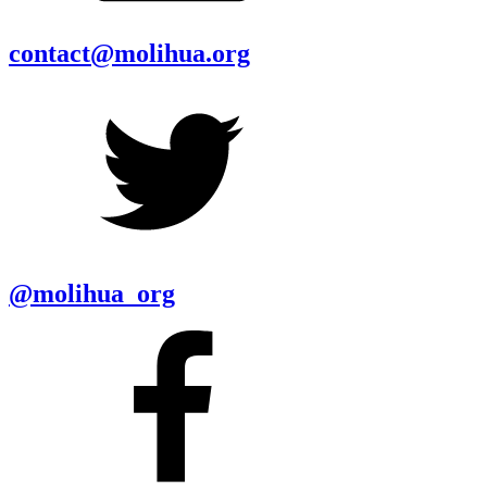
contact@molihua.org
@molihua_org