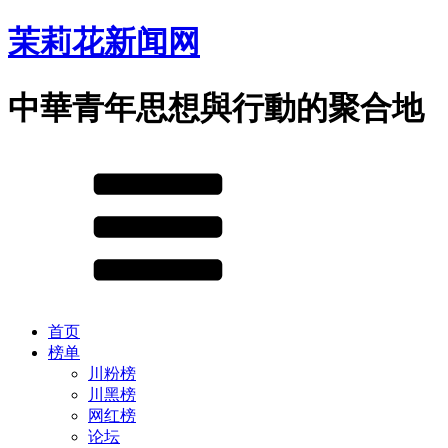
茉莉花新闻网
中華青年思想與行動的聚合地
首页
榜单
川粉榜
川黑榜
网红榜
论坛