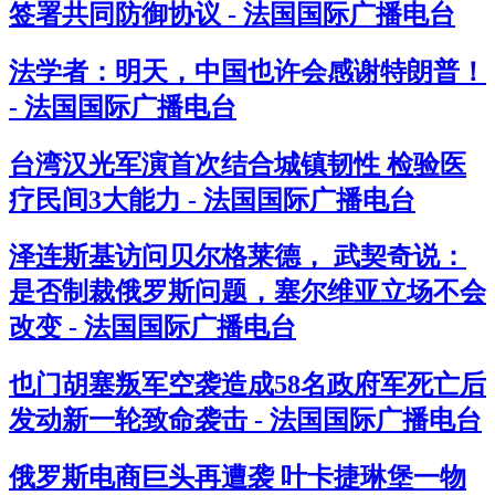
签署共同防御协议 - 法国国际广播电台
法学者：明天，中国也许会感谢特朗普！
- 法国国际广播电台
台湾汉光军演首次结合城镇韧性 检验医
疗民间3大能力 - 法国国际广播电台
泽连斯基访问贝尔格莱德， 武契奇说：
是否制裁俄罗斯问题，塞尔维亚立场不会
改变 - 法国国际广播电台
也门胡塞叛军空袭造成58名政府军死亡后
发动新一轮致命袭击 - 法国国际广播电台
俄罗斯电商巨头再遭袭 叶卡捷琳堡一物