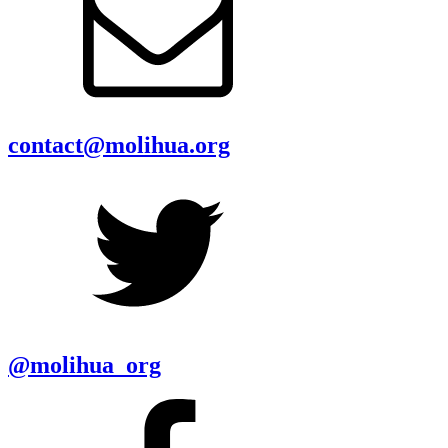
contact@molihua.org
@molihua_org