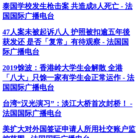
泰国学校发生枪击案 共造成8人死亡 - 法
国国际广播电台
47人案未被起诉八人 护照被扣逾五年後
获发还 是否「复常」有待观察 - 法国国
际广播电台
2019馀波：香港岭大学生会解散 全港
「八大」只馀一家有学生会正常运作 - 法
国国际广播电台
台湾“汉光演习”：淡江大桥首次封桥！ -
法国国际广播电台
美扩大对外国签证申请人所用社交账户监