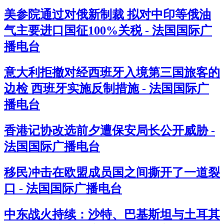
美参院通过对俄新制裁 拟对中印等俄油
气主要进口国征100%关税 - 法国国际广
播电台
意大利拒撤对经西班牙入境第三国旅客的
边检 西班牙实施反制措施 - 法国国际广
播电台
香港记协改选前夕遭保安局长公开威胁 -
法国国际广播电台
移民冲击在欧盟成员国之间撕开了一道裂
口 - 法国国际广播电台
中东战火持续：沙特、巴基斯坦与土耳其