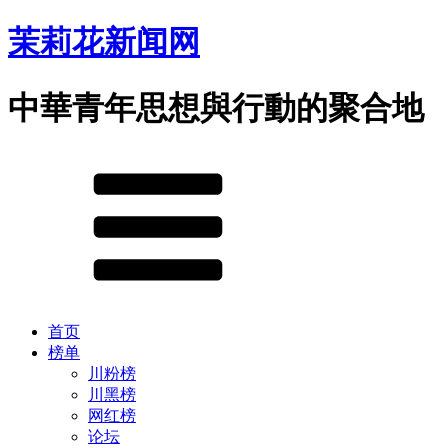
茉莉花新闻网
中華青年思想與行動的聚合地
首页
榜单
川粉榜
川黑榜
网红榜
论坛