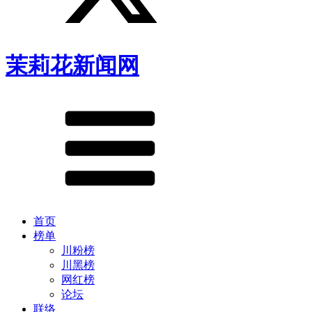
茉莉花新闻网
首页
榜单
川粉榜
川黑榜
网红榜
论坛
联络