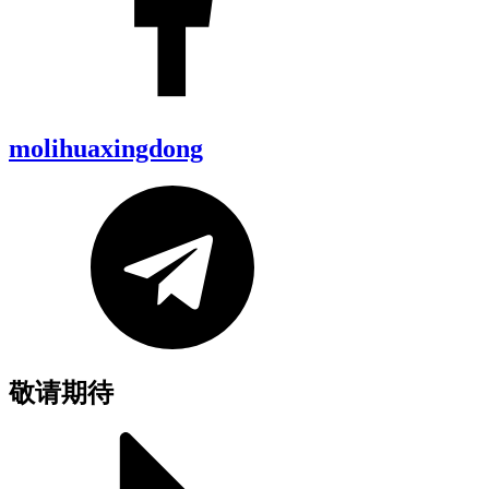
molihuaxingdong
敬请期待