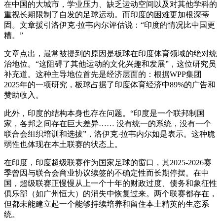
在中国的大城市，学业压力、缺乏运动空间以及对其他学科的
重视长期限制了自发的足球运动。而印度的困难更加根深蒂
固。文章援引洛伊克·拉韦内尔评估说：“印度的情况比中国更
糟。”
文章点出，最常被提到的原因是板球在印度体育领域的绝对统
治地位。“这阻碍了其他运动的文化兴趣和发展”，这位研究员
补充道。这种主导地位首先是经济层面的：根据WPP集团
2025年的一项研究，板球占据了印度体育经济中89%的广告和
赞助收入。
此外，印度的结构本身也存在问题。“印度是一个联邦制国
家，各邦之间存在巨大差异…… 没有统一的系统，没有一个
联合会组织培训和选拔”，洛伊克·拉韦内尔如是表示。这种脆
弱性也体现在本土联赛的状态上。
在印度，印度超级联赛作为国家足球的窗口，其2025-2026赛
季曾因与联合会商业协议续签的不确定性而长期停摆。在中
国，超级联赛正慢慢从上一个十年的财政过度、债务和象征性
俱乐部（如广州恒大）的消失中恢复过来。两个联赛都存在，
但都未能建立起一个能够持续培养和留住本土精英的生态系
统。