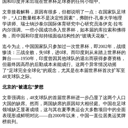
国和印度并未出现在世界杯足球赛的任何小组中。
文章接着解释，原因有很多，但都说明了一点：在国家队足球
中，“人口数量根本不是决定性因素”，弗朗什-孔泰大学地理
学讲师、瑞士纳沙泰尔国际体育研究中心研究员洛伊克·拉韦
内尔强调。一些小国成功杀入世界杯，如本届的库拉索和佛得
角，而中国和印度却持续面临结构性的“玻璃天花板”。
迄今为止，中国国家队只参加过一次世界杯，即2002年，战绩
惨淡：三战全败，失9球，进0球。而印度则从未踏上世界杯的
舞台——1950年，印度曾因其他球队的退出而获得参赛资格，
但最终因高昂的后勤成本未能成行。这两个异常情况动摇
了“足球完全全球化”的观念，尤其是在本届世界杯首次扩军至
48支球队之际。
北京的“被遗忘”梦想
文章强调出，48支球队的首届世界杯进一步凸显了这两个人口
大国的缺席。然而，两国缺席的原因却大相径庭。中国在足球
领域缺乏显著成绩，这与其在夏季奥运会大多数项目中的全面
表现形成鲜明对比——自2000年以来，中国一直位居奥运奖牌
榜前列。