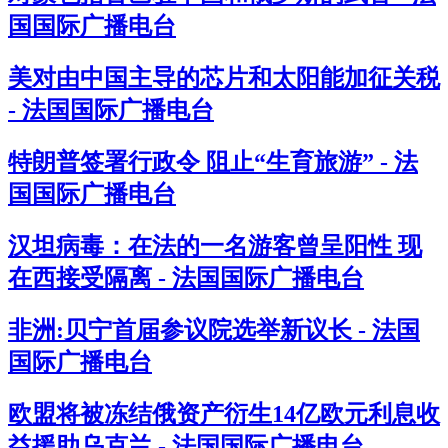
国国际广播电台
美对由中国主导的芯片和太阳能加征关税
- 法国国际广播电台
特朗普签署行政令 阻止“生育旅游” - 法
国国际广播电台
汉坦病毒：在法的一名游客曾呈阳性 现
在西接受隔离 - 法国国际广播电台
非洲:贝宁首届参议院选举新议长 - 法国
国际广播电台
欧盟将被冻结俄资产衍生14亿欧元利息收
益援助乌克兰 - 法国国际广播电台