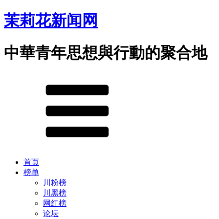
茉莉花新闻网
中華青年思想與行動的聚合地
首页
榜单
川粉榜
川黑榜
网红榜
论坛