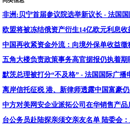
同类信息
非洲:贝宁首届参议院选举新议长 - 法国
欧盟将被冻结俄资产衍生14亿欧元利息收益
中国再收紧资金外流：向境外保单收益徵税2
五角大楼负责政策事务高官据报仍执着期盼
默茨总理被打分“不及格” - 法国国际广播
离岸信托征税 港、新律师透露中国富豪仍感
中方对美网安企业派拓公司在华销售产品启
台公务员赴陆探亲须交亲友名单 陆委会：必