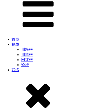
首页
榜单
川粉榜
川黑榜
网红榜
论坛
联络