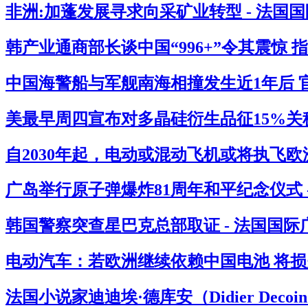
非洲:加蓬发展寻求向采矿业转型 - 法国
韩产业通商部长谈中国“996+”令其震惊 
中国海警船与军舰南海相撞发生近1年后 官
美最早周四宣布对多晶硅衍生品征15%关税
自2030年起，电动或混动飞机或将执飞欧
广岛举行原子弹爆炸81周年和平纪念仪式 
韩国警察突查星巴克总部取证 - 法国国际
电动汽车：若欧洲继续依赖中国电池 将损失
法国小说家迪迪埃·德库安（Didier Deco