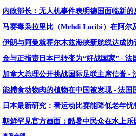
内政部长：无人机事件表明德国面临新的威
马赛毒枭拉里比（Mehdi Laribi）在阿
伊朗与阿曼就霍尔木兹海峡新航线达成协议
金与正指责日本已转变为“好战国家” - 
加拿大总理公开挑战国际足联主席信誉 -
能捕食动物肉的植物在中国被发现 - 法国
日本最新研究：看运动比赛能降低老年忧郁
朝鲜罕见官方画面：酷暑中民众在水上乐园
查看全部