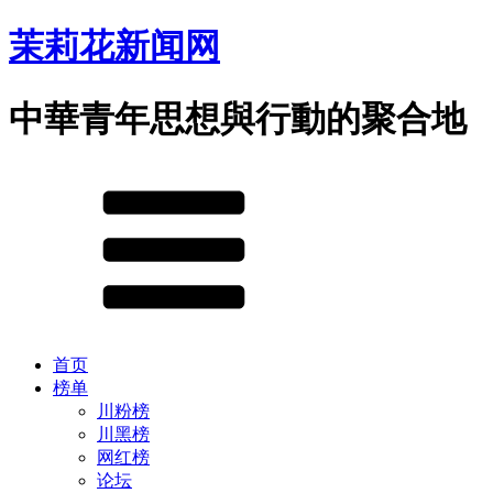
茉莉花新闻网
中華青年思想與行動的聚合地
首页
榜单
川粉榜
川黑榜
网红榜
论坛