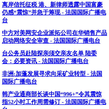
离岸信托征税 港、新律师透露中国富豪
仍感“震惊”并急于筹现 - 法国国际广播电
台
中方对美网安企业派拓公司在华销售产品
启动网络安全审查 - 法国国际广播电台
台公务员赴陆探亲须交亲友名单 陆委
会：必要资讯 - 法国国际广播电台
非洲:加蓬发展寻求向采矿业转型 - 法国
国际广播电台
韩产业通商部长谈中国“996+”令其震惊
指52小时工作周需修订 - 法国国际广播电