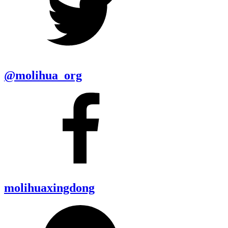
@molihua_org
molihuaxingdong