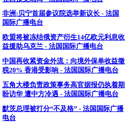
非洲:贝宁首届参议院选举新议长 - 法国
国际广播电台
欧盟将被冻结俄资产衍生14亿欧元利息收
益援助乌克兰 - 法国国际广播电台
中国再收紧资金外流：向境外保单收益徵
税20% 香港受影响 - 法国国际广播电台
五角大楼负责政策事务高官据报仍执着期
盼访华 遭中方冷遇 - 法国国际广播电台
默茨总理被打分“不及格” - 法国国际广播
电台