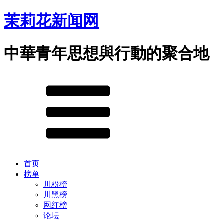
茉莉花新闻网
中華青年思想與行動的聚合地
首页
榜单
川粉榜
川黑榜
网红榜
论坛