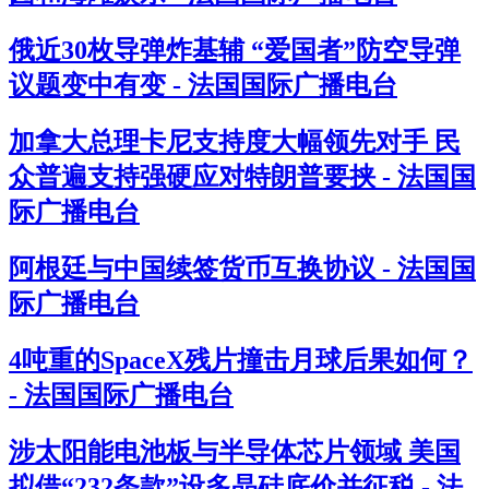
俄近30枚导弹炸基辅 “爱国者”防空导弹
议题变中有变 - 法国国际广播电台
加拿大总理卡尼支持度大幅领先对手 民
众普遍支持强硬应对特朗普要挟 - 法国国
际广播电台
阿根廷与中国续签货币互换协议 - 法国国
际广播电台
4吨重的SpaceX残片撞击月球后果如何？
- 法国国际广播电台
涉太阳能电池板与半导体芯片领域 美国
拟借“232条款”设多晶硅底价并征税 - 法