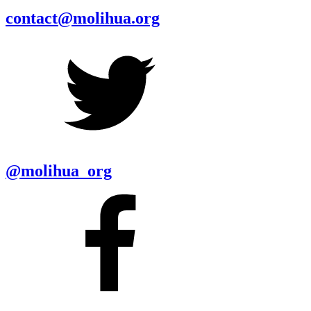
contact@molihua.org
@molihua_org