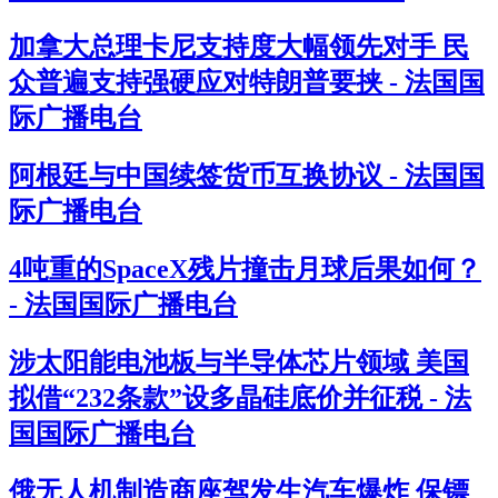
加拿大总理卡尼支持度大幅领先对手 民
众普遍支持强硬应对特朗普要挟 - 法国国
际广播电台
阿根廷与中国续签货币互换协议 - 法国国
际广播电台
4吨重的SpaceX残片撞击月球后果如何？
- 法国国际广播电台
涉太阳能电池板与半导体芯片领域 美国
拟借“232条款”设多晶硅底价并征税 - 法
国国际广播电台
俄无人机制造商座驾发生汽车爆炸 保镖