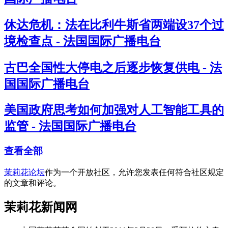
休达危机：法在比利牛斯省两端设37个过
境检查点 - 法国国际广播电台
古巴全国性大停电之后逐步恢复供电 - 法
国国际广播电台
美国政府思考如何加强对人工智能工具的
监管 - 法国国际广播电台
查看全部
茉莉花论坛
作为一个开放社区，允许您发表任何符合社区规定
的文章和评论。
茉莉花新闻网