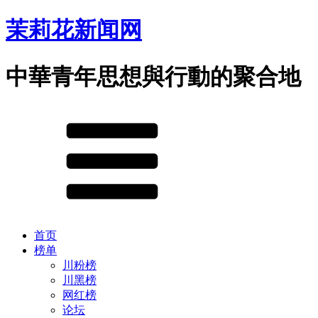
茉莉花新闻网
中華青年思想與行動的聚合地
首页
榜单
川粉榜
川黑榜
网红榜
论坛