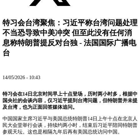
特习会台湾聚焦：习近平称台湾问题处理
不当恐导致中美冲突 但至此没有任何消
息称特朗普提反对台独 - 法国国际广播电
台
14/05/2026 - 10:43
特习会在14日北京时间早上十点登场，历时两小时多，根据中
国央社的会谈内容，仅习近平提到台湾问题，但特朗普并未提
及台湾，也为正面回答媒体追问。
中国国家主席习近平与美国总统特朗普14日上午十点在北京人
民大会堂举行会谈，持续约两小时，结束后习近平陪同特朗普
参观天坛。这也是相隔九年后再有美国总统访问中国。