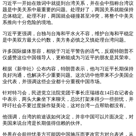
习近平一开始在致词中就提到台湾关系，并在会中指称台湾议
题是中美关系中最重要的问题。处理好了，两国关系就能保持
总体稳定。处理不好，两国就会碰撞甚至冲突，将整个中美关
系推向十分危险的境地。
习近平更强调，台独与台海和平水火不容，维护台海和平稳定
是中美双方最大公约数，美方务必慎之又慎处理台湾问题。
许多国际媒体形容，相较于习近平警告的语气，反观特朗普不
仅盛赞这位中国领导人，更称能成为习近平的朋友是其荣幸。
根据《新华社》公布内容，特朗普表示，他与习近平长期保持
良好沟通，也解决不少重要问题。这次访中他带来不少美国企
业代表，并强调这些企业都十分重视中国市场。
针对特习会，民进党立法院党团干事长庄瑞雄在14日在记者会
中表示，两头大象坐下来聊天，总比打架来得少一些担忧，并
呼吁社会不要过度操作疑美论，这对台湾一点帮助都没有。
他强调，台湾的前途该如何决定，并非中国可以片面决定，对
美国来说台湾是长期值得信赖的伙伴。
外界在会前担忧美方可能因中国施压而更改官方对台表述，从