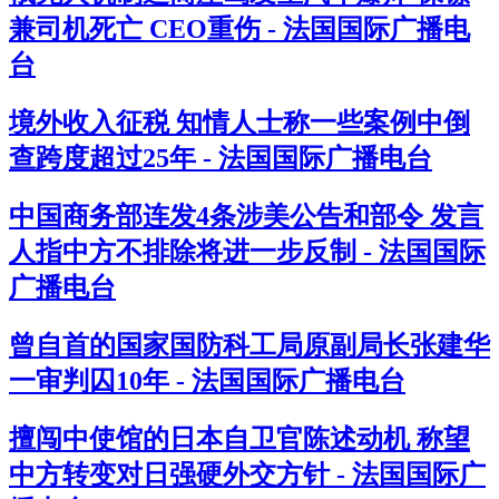
兼司机死亡 CEO重伤 - 法国国际广播电
台
境外收入征税 知情人士称一些案例中倒
查跨度超过25年 - 法国国际广播电台
中国商务部连发4条涉美公告和部令 发言
人指中方不排除将进一步反制 - 法国国际
广播电台
曾自首的国家国防科工局原副局长张建华
一审判囚10年 - 法国国际广播电台
擅闯中使馆的日本自卫官陈述动机 称望
中方转变对日强硬外交方针 - 法国国际广