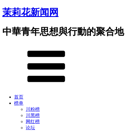
茉莉花新闻网
中華青年思想與行動的聚合地
首页
榜单
川粉榜
川黑榜
网红榜
论坛