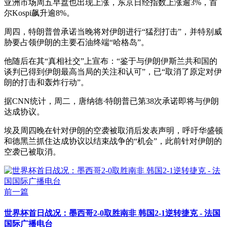
亚洲市场周五早盘也出现上涨，东京日经指数上涨逾3%，首
尔Kospi飙升逾8%。
周四，特朗普曾承诺当晚将对伊朗进行“猛烈打击”，并特别威
胁要占领伊朗的主要石油终端“哈格岛”。
他随后在其“真相社交”上宣布：“鉴于与伊朗伊斯兰共和国的
谈判已得到伊朗最高当局的关注和认可”，已“取消了原定对伊
朗的打击和轰炸行动”。
据CNN统计，周二，唐纳德·特朗普已第38次承诺即将与伊朗
达成协议。
埃及周四晚在针对伊朗的空袭被取消后发表声明，呼吁华盛顿
和德黑兰抓住达成协议以结束战争的“机会”，此前针对伊朗的
空袭已被取消。
前一篇
世界杯首日战况：墨西哥2-0取胜南非 韩国2-1逆转捷克 - 法国
国际广播电台