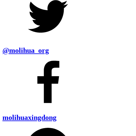
@molihua_org
molihuaxingdong