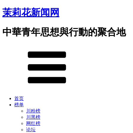
茉莉花新闻网
中華青年思想與行動的聚合地
首页
榜单
川粉榜
川黑榜
网红榜
论坛