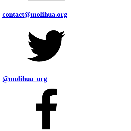
contact@molihua.org
@molihua_org