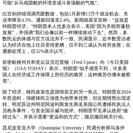
可能“从马戏团般的环境变成斗兽场般的气氛”。
白宫则持续强调亮眼数据，包括1月新增13万个就业机会、失
业率降至4.3%、通膨回落至2.4%。新闻稿甚至宣称：“这就是
特朗普经济。”特朗普本人也多次表示，美国“因为关税而蓬勃
发展”，并强调“我们会像以前一样继续推动下去”。然而，多
数民众的体感与官方说法并不一致。民调显示，近半数受访者
认为经济在他上任后变得更糟，仅不到三成认为有所改善；在
通膨处理上，仅32%表示认可。
前密歇根州共和党众议员厄普顿（Fred Upton）向《今日美国
报》（USA TODAY）表示，特朗普“似乎感受不到，许多美
国人在经济或工作保障上所经历的痛苦，这种痛苦仿佛未被察
觉”。
除了经济，移民政策也是国情咨文的另一焦点。特朗普在2024
年胜选时，强硬移民立场曾为他带来优势，但近期情势出现逆
转。明尼苏达州明尼阿波利斯发生两名美国公民遭移民执法人
员枪杀事件，引发全国示威与批评。特朗普罕见承认政府“做
得过头”，并表示需要“更温和的方式”，随后撤回相关行动。
昆尼皮亚克大学（Quinnipiac University）民调分析师马洛伊