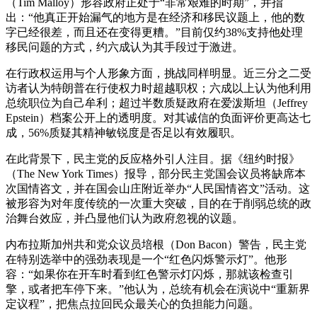
（Tim Malloy）形容政府正处于“非常艰难的时期”，并指
出：“他真正开始漏气的地方是在经济和移民议题上，他的数
字已经很差，而且还在变得更糟。”目前仅约38%支持他处理
移民问题的方式，约六成认为其手段过于激进。
在行政权运用与个人形象方面，挑战同样明显。近三分之二受
访者认为特朗普在行使权力时超越职权；六成以上认为他利用
总统职位为自己牟利；超过半数质疑政府在爱泼斯坦（Jeffrey
Epstein）档案公开上的透明度。对其诚信的负面评价更高达七
成，56%质疑其精神敏锐度是否足以有效履职。
在此背景下，民主党的反应格外引人注目。据《纽约时报》
（The New York Times）报导，部分民主党国会议员将缺席本
次国情咨文，并在国会山庄附近举办“人民国情咨文”活动。这
被形容为对年度传统的一次重大突破，目的在于削弱总统的政
治舞台效应，并凸显他们认为政府忽视的议题。
内布拉斯加州共和党众议员培根（Don Bacon）警告，民主党
在特别选举中的强劲表现是一个“红色闪烁警示灯”。他形
容：“如果你在开车时看到红色警示灯闪烁，那就该检查引
擎，或者把车停下来。”他认为，总统有机会在演说中“重新界
定议程”，把焦点拉回民众最关心的负担能力问题。