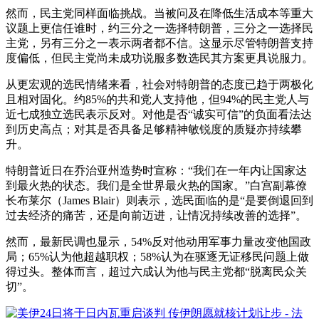
然而，民主党同样面临挑战。当被问及在降低生活成本等重大
议题上更信任谁时，约三分之一选择特朗普，三分之一选择民
主党，另有三分之一表示两者都不信。这显示尽管特朗普支持
度偏低，但民主党尚未成功说服多数选民其方案更具说服力。
从更宏观的选民情绪来看，社会对特朗普的态度已趋于两极化
且相对固化。约85%的共和党人支持他，但94%的民主党人与
近七成独立选民表示反对。对他是否“诚实可信”的负面看法达
到历史高点；对其是否具备足够精神敏锐度的质疑亦持续攀
升。
特朗普近日在乔治亚州造势时宣称：“我们在一年内让国家达
到最火热的状态。我们是全世界最火热的国家。”白宫副幕僚
长布莱尔（James Blair）则表示，选民面临的是“是要倒退回到
过去经济的痛苦，还是向前迈进，让情况持续改善的选择”。
然而，最新民调也显示，54%反对他动用军事力量改变他国政
局；65%认为他超越职权；58%认为在驱逐无证移民问题上做
得过头。整体而言，超过六成认为他与民主党都“脱离民众关
切”。