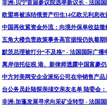
非洲:贝宁首届参议院选举新议长 - 法国
欧盟将被冻结俄资产衍生14亿欧元利息收益
中国再收紧资金外流：向境外保单收益徵税2
五角大楼负责政策事务高官据报仍执着期盼
默茨总理被打分“不及格” - 法国国际广播
离岸信托征税 港、新律师透露中国富豪仍感
中方对美网安企业派拓公司在华销售产品启
台公务员赴陆探亲须交亲友名单 陆委会：必
非洲:加蓬发展寻求向采矿业转型 - 法国