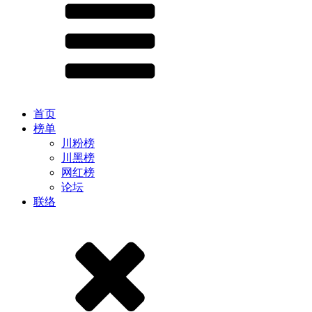
首页
榜单
川粉榜
川黑榜
网红榜
论坛
联络