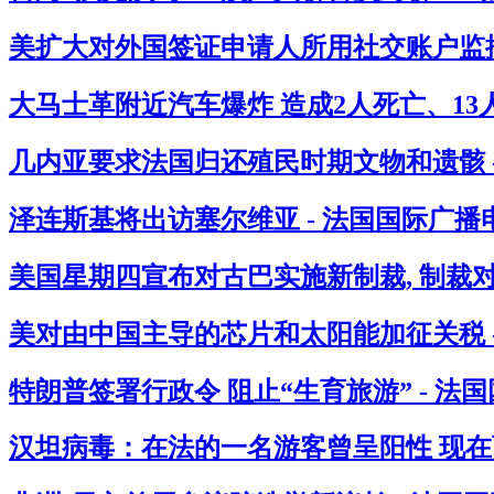
美扩大对外国签证申请人所用社交账户监控
大马士革附近汽车爆炸 造成2人死亡、13人
几内亚要求法国归还殖民时期文物和遗骸 
泽连斯基将出访塞尔维亚 - 法国国际广播
美国星期四宣布对古巴实施新制裁, 制裁
美对由中国主导的芯片和太阳能加征关税 
特朗普签署行政令 阻止“生育旅游” - 法
汉坦病毒：在法的一名游客曾呈阳性 现在西