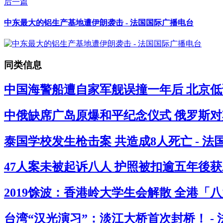
后一篇
中东最大的铝生产基地遭伊朗袭击 - 法国国际广播电台
同类信息
中国海警船遭自家军舰误撞一年后 北京低
中俄缺席广岛原爆和平纪念仪式 俄罗斯对其
泰国学校发生枪击案 共造成8人死亡 - 
47人案未被起诉八人 护照被扣逾五年後获
2019馀波：香港岭大学生会解散 全港「
台湾“汉光演习”：淡江大桥首次封桥！ -