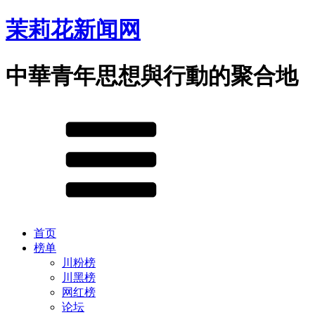
茉莉花新闻网
中華青年思想與行動的聚合地
首页
榜单
川粉榜
川黑榜
网红榜
论坛