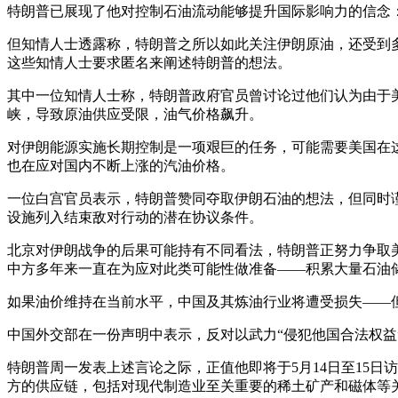
特朗普已展现了他对控制石油流动能够提升国际影响力的信念
但知情人士透露称，特朗普之所以如此关注伊朗原油，还受到
这些知情人士要求匿名来阐述特朗普的想法。
其中一位知情人士称，特朗普政府官员曾讨论过他们认为由于
峡，导致原油供应受限，油气价格飙升。
对伊朗能源实施长期控制是一项艰巨的任务，可能需要美国在
也在应对国内不断上涨的汽油价格。
一位白宫官员表示，特朗普赞同夺取伊朗石油的想法，但同时
设施列入结束敌对行动的潜在协议条件。
北京对伊朗战争的后果可能持有不同看法，特朗普正努力争取
中方多年来一直在为应对此类可能性做准备——积累大量石油
如果油价维持在当前水平，中国及其炼油行业将遭受损失——但
中国外交部在一份声明中表示，反对以武力“侵犯他国合法权益
特朗普周一发表上述言论之际，正值他即将于5月14日至15
方的供应链，包括对现代制造业至关重要的稀土矿产和磁体等