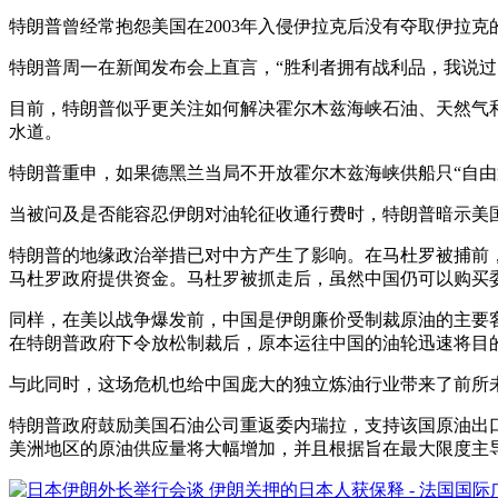
特朗普曾经常抱怨美国在2003年入侵伊拉克后没有夺取伊拉
特朗普周一在新闻发布会上直言，“胜利者拥有战利品，我说过：
目前，特朗普似乎更关注如何解决霍尔木兹海峡石油、天然气
水道。
特朗普重申，如果德黑兰当局不开放霍尔木兹海峡供船只“自由
当被问及是否能容忍伊朗对油轮征收通行费时，特朗普暗示美
特朗普的地缘政治举措已对中方产生了影响。在马杜罗被捕前
马杜罗政府提供资金。马杜罗被抓走后，虽然中国仍可以购买
同样，在美以战争爆发前，中国是伊朗廉价受制裁原油的主要
在特朗普政府下令放松制裁后，原本运往中国的油轮迅速将目
与此同时，这场危机也给中国庞大的独立炼油行业带来了前所
特朗普政府鼓励美国石油公司重返委内瑞拉，支持该国原油出口，
美洲地区的原油供应量将大幅增加，并且根据旨在最大限度主导