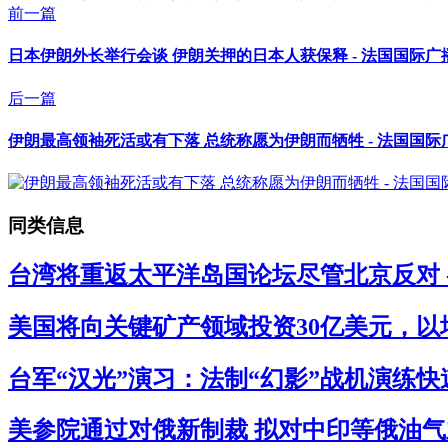
前一篇
日本伊朗外长举行会谈 伊朗关押的日本人获保释 - 法国国际广
后一篇
伊朗最高领袖死活或有下落 总统称愿为伊朗而牺牲 - 法国国际
同类信息
台湾将重返太平洋岛国论坛尽管北京反对 
美国将向关键矿产领域投资30亿美元，以
台军“汉光”演习：法制“幻影”战机演练快
美参院通过对俄新制裁 拟对中印等俄油气主