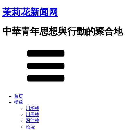
茉莉花新闻网
中華青年思想與行動的聚合地
首页
榜单
川粉榜
川黑榜
网红榜
论坛