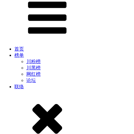
首页
榜单
川粉榜
川黑榜
网红榜
论坛
联络