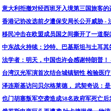
意大利拒撤对经西班牙入境第三国旅客的边
香港记协改选前夕遭保安局长公开威胁 -
移民冲击在欧盟成员国之间撕开了一道裂口
中东战火持续：沙特、巴基斯坦与土耳其签
法学者：明天，中国也许会感谢特朗普！ 
台湾汉光军演首次结合城镇韧性 检验医疗民
泽连斯基访问贝尔格莱德， 武契奇说：是
也门胡塞叛军空袭造成58名政府军死亡后