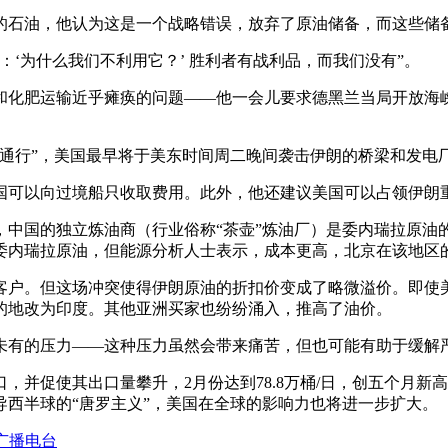
克的石油，他认为这是一个战略错误，放弃了原油储备，而这些储
‘为什么我们不利用它？’ 胜利者有战利品，而我们没有”。
和化肥运输近乎瘫痪的问题——他一会儿要求德黑兰当局开放海
通行”，美国最早将于美东时间周二晚间袭击伊朗的桥梁和发电
国可以向过境船只收取费用。此外，他还建议美国可以占领伊朗
，中国的独立炼油商（行业俗称“茶壶”炼油厂）是委内瑞拉原油
委内瑞拉原油，但能源分析人士表示，成本更高，北京在该地区
客户。但这场冲突使得伊朗原油的折扣价变成了略微溢价。即使
的地改为印度。其他亚洲买家也纷纷涌入，推高了油价。
未有的压力——这种压力虽然会带来痛苦，但也可能有助于缓解
并促使其出口量攀升，2月份达到78.8万桶/日，创五个月新高
西半球的“唐罗主义”，美国在全球的影响力也将进一步扩大。