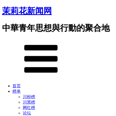
茉莉花新闻网
中華青年思想與行動的聚合地
首页
榜单
川粉榜
川黑榜
网红榜
论坛