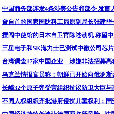
中国商务部连发4条涉美公告和部令 发言
曾自首的国家国防科工局原副局长张建华一审
擅闯中使馆的日本自卫官陈述动机 称望中
三星电子和SK海力士已测试中微公司芯片
台湾调查17家中国企业 涉嫌非法招募高科
乌克兰情报官员称：朝鲜已开始向俄罗斯西
长崎32个原子弹受害组织抗议防卫大臣与高
不同人权组织齐批港府侵扰儿童权利：国安