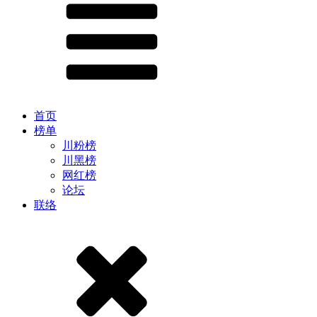
首页
榜单
川粉榜
川黑榜
网红榜
论坛
联络