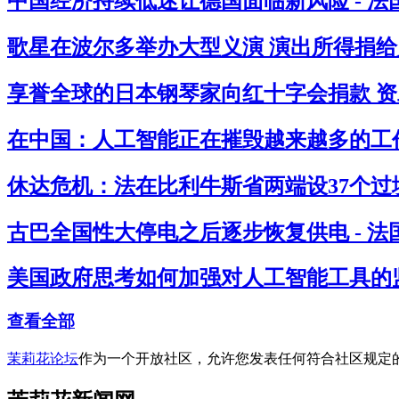
中国经济持续低迷让德国面临新风险 - 
歌星在波尔多举办大型义演 演出所得捐给灾
享誉全球的日本钢琴家向红十字会捐款 资助
在中国：人工智能正在摧毁越来越多的工作
休达危机：法在比利牛斯省两端设37个过境
古巴全国性大停电之后逐步恢复供电 - 
美国政府思考如何加强对人工智能工具的监
查看全部
茉莉花论坛
作为一个开放社区，允许您发表任何符合社区规定