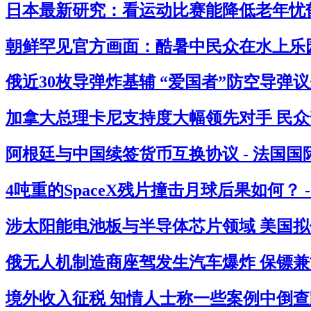
日本最新研究：看运动比赛能降低老年忧郁
朝鲜罕见官方画面：酷暑中民众在水上乐园
俄近30枚导弹炸基辅 “爱国者”防空导弹议
加拿大总理卡尼支持度大幅领先对手 民众
阿根廷与中国续签货币互换协议 - 法国国
4吨重的SpaceX残片撞击月球后果如何？ 
涉太阳能电池板与半导体芯片领域 美国拟借
俄无人机制造商座驾发生汽车爆炸 保镖兼司
境外收入征税 知情人士称一些案例中倒查跨