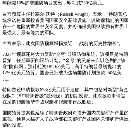
年削减10%的非国防项目支出，即削减730亿美元。
白宫预算主任拉塞尔‧沃特（Russell Vought）表示，“特朗普总
统承诺将重新投资美国国家安全基础设施，以确保我们的国家
在一个危险的世界中安全无虞。并将确保美国继续拥有世界上
最强大、最有能力的军队。”
白宫表示，此次国防预算增幅接近“二战前的历史性增长”。
2027年预算还将大力资助“金穹”导弹防御系统。该项目是特朗
普第二任期重要的国防计划。“金穹”的灵感来自以色列的“铁
穹”防御网，预计耗资1850亿美元，高于特朗普最初提出的
1250亿美元预算。国会已批准为这项国防计划拨款250亿美
元。
特朗普还申请拨款658亿美元用于造船，其中包括对新型“黄金
舰队”（即“特朗普级”战列舰）的初期投资。此次拨款申请旨
在采购18艘新型作战舰艇和16艘非作战舰艇。
国防预算提案也延续了特朗普政府对提升国内关键矿产产量的
重视。预算大幅扩大了战争部在关键矿产及国内关键矿产供应
链的投资。