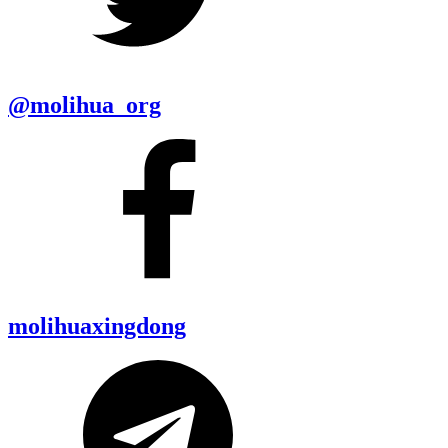
@molihua_org
molihuaxingdong