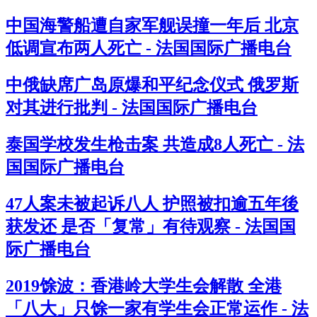
中国海警船遭自家军舰误撞一年后 北京
低调宣布两人死亡 - 法国国际广播电台
中俄缺席广岛原爆和平纪念仪式 俄罗斯
对其进行批判 - 法国国际广播电台
泰国学校发生枪击案 共造成8人死亡 - 法
国国际广播电台
47人案未被起诉八人 护照被扣逾五年後
获发还 是否「复常」有待观察 - 法国国
际广播电台
2019馀波：香港岭大学生会解散 全港
「八大」只馀一家有学生会正常运作 - 法