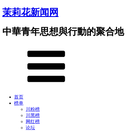
茉莉花新闻网
中華青年思想與行動的聚合地
首页
榜单
川粉榜
川黑榜
网红榜
论坛