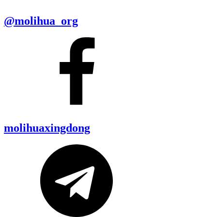
@molihua_org
molihuaxingdong