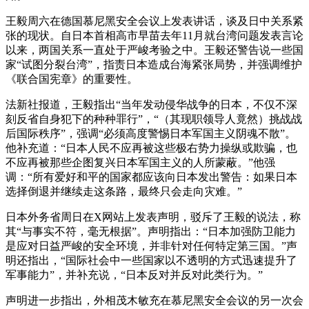
王毅周六在德国慕尼黑安全会议上发表讲话，谈及日中关系紧
张的现状。自日本首相高市早苗去年11月就台湾问题发表言论
以来，两国关系一直处于严峻考验之中。王毅还警告说一些国
家“试图分裂台湾”，指责日本造成台海紧张局势，并强调维护
《联合国宪章》的重要性。
法新社报道，王毅指出“当年发动侵华战争的日本，不仅不深
刻反省自身犯下的种种罪行”，“（其现职领导人竟然）挑战战
后国际秩序”，强调“必须高度警惕日本军国主义阴魂不散”。
他补充道：“日本人民不应再被这些极右势力操纵或欺骗，也
不应再被那些企图复兴日本军国主义的人所蒙蔽。”他强
调：“所有爱好和平的国家都应该向日本发出警告：如果日本
选择倒退并继续走这条路，最终只会走向灾难。”
日本外务省周日在X网站上发表声明，驳斥了王毅的说法，称
其“与事实不符，毫无根据”。声明指出：“日本加强防卫能力
是应对日益严峻的安全环境，并非针对任何特定第三国。”声
明还指出，“国际社会中一些国家以不透明的方式迅速提升了
军事能力”，并补充说，“日本反对并反对此类行为。”
声明进一步指出，外相茂木敏充在慕尼黑安全会议的另一次会