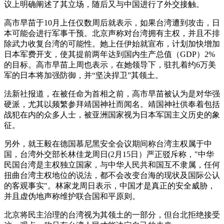
议上明确阐述了其立场，随后又与中国进行了外交接触。
高市早苗于10月上任仅数周后就表示，如果台湾遭到攻击，日
本可能会进行军事干预。北京声称对台湾拥有主权，并且不排
除武力收复台湾的可能性。她上任伊始就宣布，计划加快增加
日本军费开支，使其提前两年达到国内生产总值（GDP）2%
的目标。高市早苗上周也表示，在她领导下，驻扎着约6万美
军的日本将加强防御，并“坚决捍卫”其领土。
法新社报道，在被任命为首相之前，高市早苗被认为是对华强
硬派，尤其以频繁参拜靖国神社而闻名。靖国神社供奉着包括
战犯在内的众多人士，被亚洲国家视为日本军国主义历史的象
征。
另外，就王毅在德国慕尼黑安全会议期间称台湾主权属于中
国，台湾外交部长林佳龙周日(2月15日）严正驳斥称，"中华
民国台湾是主权独立国家，与中华人民共和国互不隶属，任何
扭曲台湾主权地位的说法，都不会改变台海的现状及国际公认
的客观事实"。林家龙周日表示，中国才是真正的安全威胁，
并且虚伪地声称维护联合国和平原则。
北京将民主治理的台湾视为其领土的一部分，但台北拒绝接受