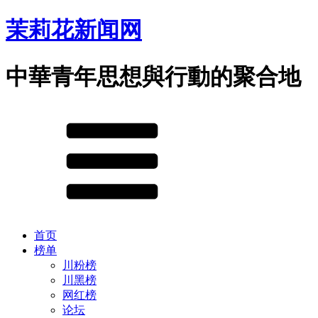
茉莉花新闻网
中華青年思想與行動的聚合地
首页
榜单
川粉榜
川黑榜
网红榜
论坛