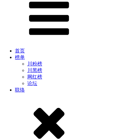
首页
榜单
川粉榜
川黑榜
网红榜
论坛
联络