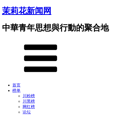
茉莉花新闻网
中華青年思想與行動的聚合地
首页
榜单
川粉榜
川黑榜
网红榜
论坛