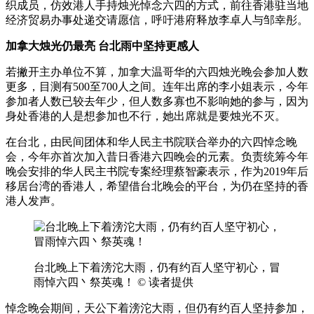
织成员，仿效港人手持烛光悼念六四的方式，前往香港驻当地
经济贸易办事处递交请愿信，呼吁港府释放李卓人与邹幸彤。
加拿大烛光仍最亮 台北雨中坚持更感人
若撇开主办单位不算，加拿大温哥华的六四烛光晚会参加人数
更多，目测有500至700人之间。连年出席的李小姐表示，今年
参加者人数已较去年少，但人数多寡也不影响她的参与，因为
身处香港的人是想参加也不行，她出席就是要烛光不灭。
在台北，由民间团体和华人民主书院联合举办的六四悼念晚
会，今年亦首次加入昔日香港六四晚会的元素。负责统筹今年
晚会安排的华人民主书院专案经理蔡智豪表示，作为2019年后
移居台湾的香港人，希望借台北晚会的平台，为仍在坚持的香
港人发声。
台北晚上下着滂沱大雨，仍有约百人坚守初心，冒
雨悼六四丶祭英魂！
© 读者提供
悼念晚会期间，天公下着滂沱大雨，但仍有约百人坚持参加，