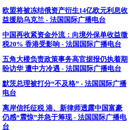
欧盟将被冻结俄资产衍生14亿欧元利息收
益援助乌克兰 - 法国国际广播电台
中国再收紧资金外流：向境外保单收益徵
税20% 香港受影响 - 法国国际广播电台
五角大楼负责政策事务高官据报仍执着期
盼访华 遭中方冷遇 - 法国国际广播电台
默茨总理被打分“不及格” - 法国国际广播
电台
离岸信托征税 港、新律师透露中国富豪
仍感“震惊”并急于筹现 - 法国国际广播电
台