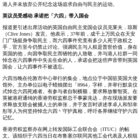
港人并未放弃公开纪念这场追求自由与民主的运动。
英议员受感动 承诺把「六四」带入国会
报道更引述出席活动的英国自由民主党国会议员克莱夫．琼斯
（Clive Jones）发言。他表示，37年前，成千上万民众在天安
门广场挺身争取民主，而六四事件究竟有多少人死于政权之
手，官方至今仍禁止讨论。强调民主与人权是普世价值，身在
英国的他，向因争取民主而牺牲的人致敬，并与港人社群一同
悼念在六四事件中失去生命的人，承诺会把这些声音带到英国
国会，让六四事件不被遗忘。
六四当晚在伦敦市中心举行的集会，地点位于中国驻英国大使
馆外。主办单位以电子蜡烛摆出「8964」字样，并举行默哀仪
式悼念六四死难者。有参与者自制横额，要求释放黎智英。在
英被港府通缉的香港劳权监察总干事蒙兆达，亦在现场派发要
求释放支联会被捕人士的单张，并于发言时讲述李卓人和邹幸
彤等人为何坚持悼念六四丶守护真相，呼吁各界继续守护六四
记忆。
香港劳权监察亦在网上转发国际工会联合会（ITUC）的帖
文。该组织于六四当日在布鲁塞尔联同其他工会代表及人权组