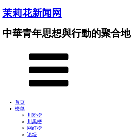
茉莉花新闻网
中華青年思想與行動的聚合地
首页
榜单
川粉榜
川黑榜
网红榜
论坛