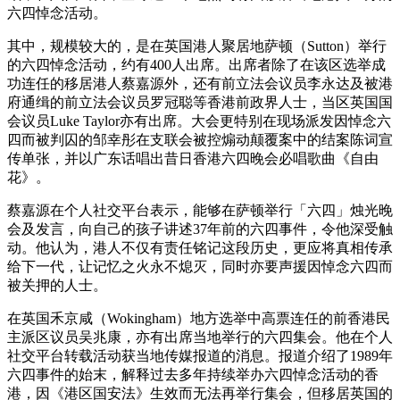
六四悼念活动。
其中，规模较大的，是在英国港人聚居地萨顿（Sutton）举行
的六四悼念活动，约有400人出席。出席者除了在该区选举成
功连任的移居港人蔡嘉源外，还有前立法会议员李永达及被港
府通缉的前立法会议员罗冠聪等香港前政界人士，当区英国国
会议员Luke Taylor亦有出席。大会更特别在现场派发因悼念六
四而被判囚的邹幸彤在支联会被控煽动颠覆案中的结案陈词宣
传单张，并以广东话唱出昔日香港六四晚会必唱歌曲《自由
花》。
蔡嘉源在个人社交平台表示，能够在萨顿举行「六四」烛光晚
会及发言，向自己的孩子讲述37年前的六四事件，令他深受触
动。他认为，港人不仅有责任铭记这段历史，更应将真相传承
给下一代，让记忆之火永不熄灭，同时亦要声援因悼念六四而
被关押的人士。
在英国禾京咸（Wokingham）地方选举中高票连任的前香港民
主派区议员吴兆康，亦有出席当地举行的六四集会。他在个人
社交平台转载活动获当地传媒报道的消息。报道介绍了1989年
六四事件的始末，解释过去多年持续举办六四悼念活动的香
港，因《港区国安法》生效而无法再举行集会，但移居英国的