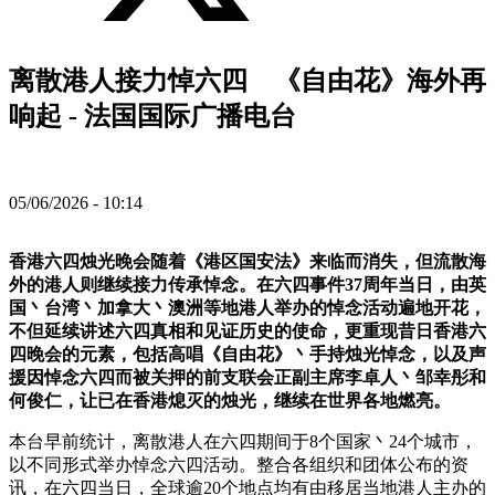
离散港人接力悼六四 《自由花》海外再
响起 - 法国国际广播电台
05/06/2026 - 10:14
香港六四烛光晚会随着《港区国安法》来临而消失，但流散海
外的港人则继续接力传承悼念。在六四事件37周年当日，由英
国丶台湾丶加拿大丶澳洲等地港人举办的悼念活动遍地开花，
不但延续讲述六四真相和见证历史的使命，更重现昔日香港六
四晚会的元素，包括高唱《自由花》丶手持烛光悼念，以及声
援因悼念六四而被关押的前支联会正副主席李卓人丶邹幸彤和
何俊仁，让已在香港熄灭的烛光，继续在世界各地燃亮。
本台早前统计，离散港人在六四期间于8个国家丶24个城市，
以不同形式举办悼念六四活动。整合各组织和团体公布的资
讯，在六四当日，全球逾20个地点均有由移居当地港人主办的