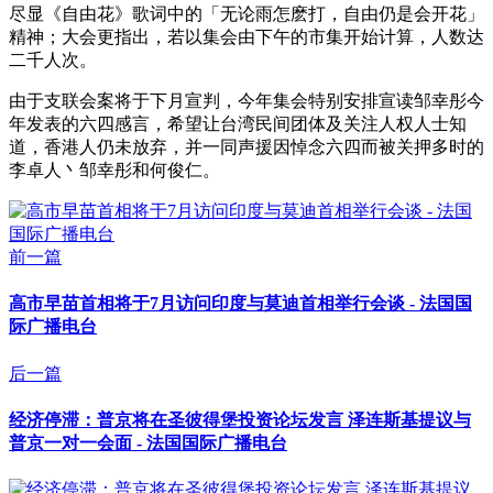
尽显《自由花》歌词中的「无论雨怎麽打，自由仍是会开花」
精神；大会更指出，若以集会由下午的市集开始计算，人数达
二千人次。
由于支联会案将于下月宣判，今年集会特别安排宣读邹幸彤今
年发表的六四感言，希望让台湾民间团体及关注人权人士知
道，香港人仍未放弃，并一同声援因悼念六四而被关押多时的
李卓人丶邹幸彤和何俊仁。
前一篇
高市早苗首相将于7月访问印度与莫迪首相举行会谈 - 法国国
际广播电台
后一篇
经济停滞：普京将在圣彼得堡投资论坛发言 泽连斯基提议与
普京一对一会面 - 法国国际广播电台