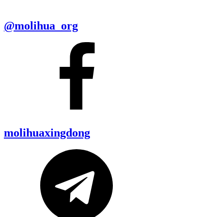
@molihua_org
molihuaxingdong