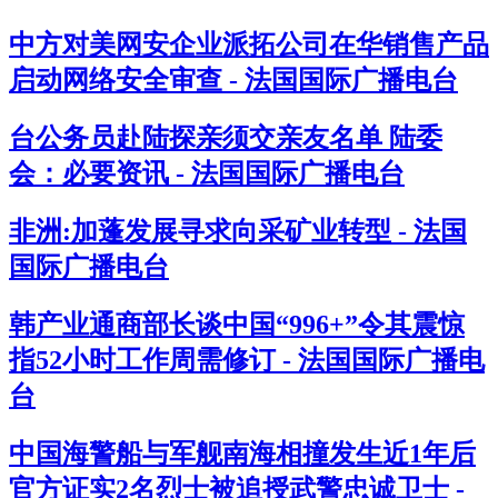
中方对美网安企业派拓公司在华销售产品
启动网络安全审查 - 法国国际广播电台
台公务员赴陆探亲须交亲友名单 陆委
会：必要资讯 - 法国国际广播电台
非洲:加蓬发展寻求向采矿业转型 - 法国
国际广播电台
韩产业通商部长谈中国“996+”令其震惊
指52小时工作周需修订 - 法国国际广播电
台
中国海警船与军舰南海相撞发生近1年后
官方证实2名烈士被追授武警忠诚卫士 -