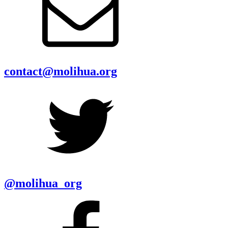
contact@molihua.org
@molihua_org