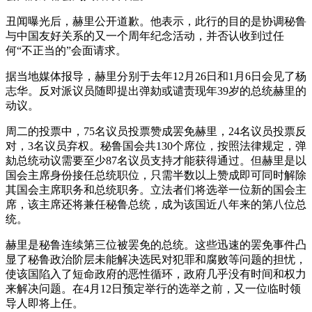
丑闻曝光后，赫里公开道歉。他表示，此行的目的是协调秘鲁
与中国友好关系的又一个周年纪念活动，并否认收到过任
何“不正当的”会面请求。
据当地媒体报导，赫里分别于去年12月26日和1月6日会见了杨
志华。反对派议员随即提出弹劾或谴责现年39岁的总统赫里的
动议。
周二的投票中，75名议员投票赞成罢免赫里，24名议员投票反
对，3名议员弃权。秘鲁国会共130个席位，按照法律规定，弹
劾总统动议需要至少87名议员支持才能获得通过。但赫里是以
国会主席身份接任总统职位，只需半数以上赞成即可同时解除
其国会主席职务和总统职务。立法者们将选举一位新的国会主
席，该主席还将兼任秘鲁总统，成为该国近八年来的第八位总
统。
赫里是秘鲁连续第三位被罢免的总统。这些迅速的罢免事件凸
显了秘鲁政治阶层未能解决选民对犯罪和腐败等问题的担忧，
使该国陷入了短命政府的恶性循环，政府几乎没有时间和权力
来解决问题。在4月12日预定举行的选举之前，又一位临时领
导人即将上任。