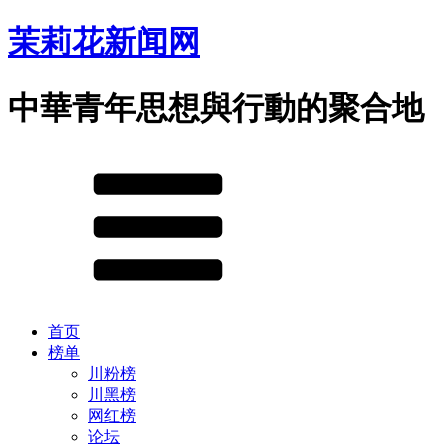
茉莉花新闻网
中華青年思想與行動的聚合地
首页
榜单
川粉榜
川黑榜
网红榜
论坛