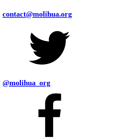
contact@molihua.org
@molihua_org