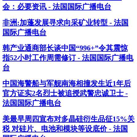
会：必要资讯 - 法国国际广播电台
非洲:加蓬发展寻求向采矿业转型 - 法国
国际广播电台
韩产业通商部长谈中国“996+”令其震惊
指52小时工作周需修订 - 法国国际广播电
台
中国海警船与军舰南海相撞发生近1年后
官方证实2名烈士被追授武警忠诚卫士 -
法国国际广播电台
美最早周四宣布对多晶硅衍生品征15%关
税 对硅片、电池和模块等设底价 - 法国