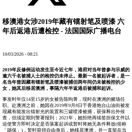
移澳港女涉2019年藏有镭射笔及喷漆 六
年后返港后遭检控 - 法国国际广播电台
10/03/2026 - 08:21
2019年反修例运动发生至今近七年，港府对当年曾参与示威的
逾六千名被捕人士的检控仍未停止。最新一名被起诉者，是一
名当年曾因藏有镭射笔及喷漆被捕但两年间仍未被检控的少
女，她其后移居澳洲，事隔六年半返港后被捕和起诉。
事发时年仅14至15岁的女被告陈昫菁，现时在澳洲的赌场任
职。赴澳洲之前，她因在2019年9月8日于香港炮台山油街被发
现藏有能发出镭射光的装置和三罐喷漆被捕，获保释出外候
查，但须定期到警署报到；2021年，她拒绝再续签担保文件以
迫使警方即时决定是否落案起诉或暂时将她无条件释放(俗称
「踢保」)，暂时获得自由身后，她移居澳洲，并一直留在当