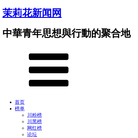
茉莉花新闻网
中華青年思想與行動的聚合地
首页
榜单
川粉榜
川黑榜
网红榜
论坛