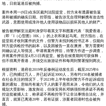
地，日前返港后被拘捕。
案件本周一(9日)在东区裁判法院提堂，控方未有透露被告返
港和被捕的确实日期。控罪指，被告涉无合理辩解携有攻击性
武器，意图使用或淮许他人使用该物品以损坏其他人的财产。
被告被押解至法庭时身穿印着英文字和图案代表「我爱香港」
（即「I（心型图）HK」）的上衣和束起马尾。控方指出，在
提堂前才收到案件的文件，但警方未找到检控书正本，仅能向
辩方提供检控书的副本，以及因被告一直在澳洲，警方需要时
间确认证人等情况，申请将案件押后，待警方作进一步调查，
并将案件押后至4月21日再提堂。被告在候查期间可获保释，
但不得离开香港，并须交出旅游证件和每周到警署报到两次。
根据资料，港府在2019年反修例运动发生后，截至2025年6
月，已拘捕过万人，并已起诉近3000人，另有约150名被捕者
在社会关注的情况下，于2023年上半年收到警方不作起诉或结
案的通知，意味尚有逾六千人的案子悬而未决，令他们的人生
规划大受影响，激发舆论，但保安局长邓炳强拒绝承诺不再检
控这批被捕人士，称承诺不再检控等于让非法事情合法化，并
直言，就算已离港20年，若有证据，涉案者回港时也会被拘
捕。