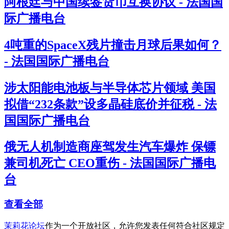
阿根廷与中国续签货币互换协议 - 法国国
际广播电台
4吨重的SpaceX残片撞击月球后果如何？
- 法国国际广播电台
涉太阳能电池板与半导体芯片领域 美国
拟借“232条款”设多晶硅底价并征税 - 法
国国际广播电台
俄无人机制造商座驾发生汽车爆炸 保镖
兼司机死亡 CEO重伤 - 法国国际广播电
台
查看全部
茉莉花论坛
作为一个开放社区，允许您发表任何符合社区规定