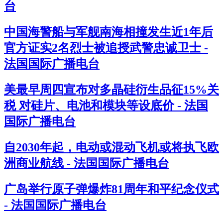
台
中国海警船与军舰南海相撞发生近1年后
官方证实2名烈士被追授武警忠诚卫士 -
法国国际广播电台
美最早周四宣布对多晶硅衍生品征15%关
税 对硅片、电池和模块等设底价 - 法国
国际广播电台
自2030年起，电动或混动飞机或将执飞欧
洲商业航线 - 法国国际广播电台
广岛举行原子弹爆炸81周年和平纪念仪式
- 法国国际广播电台