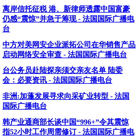
离岸信托征税 港、新律师透露中国富豪
仍感“震惊”并急于筹现 - 法国国际广播电
台
中方对美网安企业派拓公司在华销售产品
启动网络安全审查 - 法国国际广播电台
台公务员赴陆探亲须交亲友名单 陆委
会：必要资讯 - 法国国际广播电台
非洲:加蓬发展寻求向采矿业转型 - 法国
国际广播电台
韩产业通商部长谈中国“996+”令其震惊
指52小时工作周需修订 - 法国国际广播电