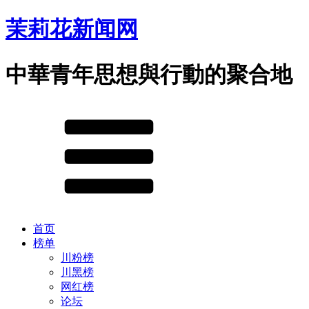
茉莉花新闻网
中華青年思想與行動的聚合地
首页
榜单
川粉榜
川黑榜
网红榜
论坛