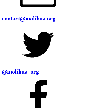
contact@molihua.org
@molihua_org