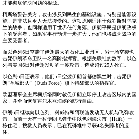
才能彻底解决问题的根源。
柯斯塔警告美方，攻击涉及到民生的基础设施，特别是能源设
施，是非法且令人无法接受的。这项原则适用于俄罗斯对乌克
兰的战争，也同样适用于世界任何角落。伊朗平民是伊朗政权
下的受害者，如果军事行动进一步扩大，他们也将成为战争的
主要受害者。
而以色列6日空袭了伊朗最大的石化工业园区，另一场空袭也
击毙伊朗革命卫队一名高阶指挥官。根据美联社的数字，以色
列与美国6日对伊朗发动的一波攻击，造成超过25人死亡。
以色列6日还表示，他们5日空袭伊朗首都德黑兰时，击毙伊
朗“圣城部队”（Quds Force）旗下特战部队的指挥官。
欧盟理事会主席柯斯塔同时敦促伊朗立即停止攻击区域内的国
家，并全面恢复霍尔木兹海峡的航行自由。
伊朗6日继续向以色列、科威特和阿联酋发动无人机与飞弹攻
击。而前一天有一枚伊朗飞弹击中以色列海法市（Haifa）一
栋住宅，搜救人员表示，已在瓦砾堆中寻获4名失踪者的遗
体。