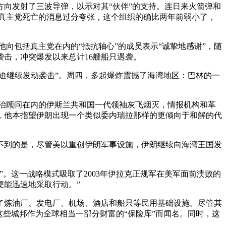
向发射了三波导弹，以示对其“伙伴”的支持。连日来火箭弹和
关于真主党死亡的消息过分夸张，这个组织的确比两年前弱小了，
向包括真主党在内的“抵抗轴心”的成员表示“诚挚地感谢”，随
袭击，冲突爆发以来总计16艘船只遇袭。
迫继续发动袭击”。周四，多起爆炸震撼了海湾地区：巴林的一
政治顾问在内的伊斯兰共和国一代领袖灰飞烟灭，情报机构和革
，他本指望伊朗出现一个类似委内瑞拉那样的更倾向于和解的代
不到的是，尽管美以重创伊朗军事设施，伊朗继续向海湾王国发
。这一战略模式吸取了2003年伊拉克正规军在美军面前溃败的
便能迅速地采取行动。”
了炼油厂、发电厂、机场、酒店和船只等民用基础设施。尽管其
些城邦作为全球相当一部分财富的“保险库”而闻名。同时，这