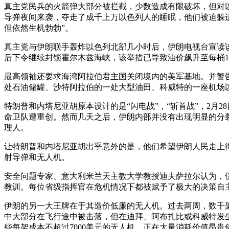
真主党民兵的火箭弹大部分被拦截，少数造成有限破坏，但对
导弹夜间来袭，夺走了成千上万以色列人的睡眠，他们被迫躲进掩
但依然生机勃勃”。
真主党与伊朗联手轰炸以色列北部几小时后，伊朗电视台宣读该
后下令继续封锁霍尔木兹海峡，该举措已导致油价飙升至每桶1
最高领袖还要求海湾阿拉伯君主国关闭境内的美军基地。并警告
处石油储罐、沙特阿拉伯的一处大型油田、科威特的一座机场
特朗普和内塔尼亚胡原本设计的是“闪电战”，“斩首战”，2
命卫队遭重创。然而几天之后，伊朗内部并没有出现明显的分
理人。
让特朗普和内塔尼亚胡出乎意外的是，他们希望伊朗人民走上
射导弹和无人机。
安全问题专家、意大利米兰天主教大学教授迪夫萨拉尔认为，伊
教训。每位省级指挥官在危机情况下都被赋予了极大的决策自
伊朗的另一大王牌在于其造价低廉的无人机。过去两周，数千
中大部分在飞行途中被击落，但在迪拜、阿布扎比或科威特发生
些每架成本不超过7000美元的无人机，正在大量消耗价值昂