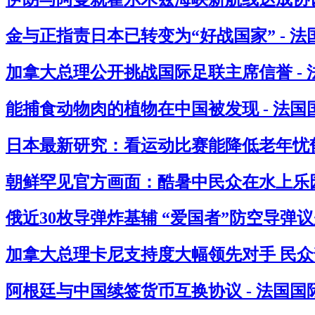
金与正指责日本已转变为“好战国家” - 
加拿大总理公开挑战国际足联主席信誉 -
能捕食动物肉的植物在中国被发现 - 法国
日本最新研究：看运动比赛能降低老年忧郁
朝鲜罕见官方画面：酷暑中民众在水上乐园
俄近30枚导弹炸基辅 “爱国者”防空导弹议
加拿大总理卡尼支持度大幅领先对手 民众
阿根廷与中国续签货币互换协议 - 法国国