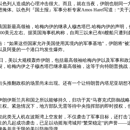
以色列人造成的心理冲击很大。而且，就在当夜，伊朗也朝同一方
体。以色列『国土报』军事分析专家Amos Harel写道：“
国新最高领袖，哈梅内伊的继承人穆杰塔巴.哈梅内伊的声明，他
00美元左右。据英国海事机构称，自周三以来已有6艘船只遭到
：“如果这些国家允许美国使用其境内的军事基地”，伊朗将“被
以及阿曼的一个港口均发生爆炸。
月28日，美以大规模轰炸伊朗，包括最高领袖哈梅内伊以及军事和
裂，哈梅内伊之子穆杰塔巴继承最高领袖，这等于向特朗普挑战
街头推翻政权的场景尚未出现。还有一个让特朗普内塔尼亚胡想
朗伊斯兰共和国之所以能够持久，归功于其“马赛克式防御战略”
主权。紧急情况下，地方部队无需等待中央指挥部的即时授权，
架此类无人机在波斯湾上空发射，不仅袭击了军事目标，还打击
的几起成功袭击，已足以动摇海湾城邦“繁荣稳定”的声誉——这
贵储备并非无限的美以防御导弹。