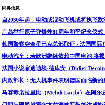
同类信息
自2030年起，电动或混动飞机或将执飞欧
广岛举行原子弹爆炸81周年和平纪念仪式 
韩国警察突查星巴克总部取证 - 法国国际
电动汽车：若欧洲继续依赖中国电池 将损失
法国小说家迪迪埃·德库安（Didier Deco
内政部长：无人机事件表明德国面临新的威
马赛毒枭拉里比（Mehdi Laribi）在阿
伊朗与阿曼就霍尔木兹海峡新航线达成协议