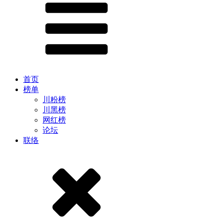
首页
榜单
川粉榜
川黑榜
网红榜
论坛
联络