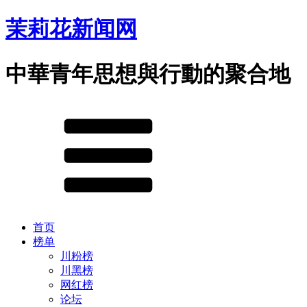
茉莉花新闻网
中華青年思想與行動的聚合地
首页
榜单
川粉榜
川黑榜
网红榜
论坛