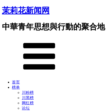
茉莉花新闻网
中華青年思想與行動的聚合地
首页
榜单
川粉榜
川黑榜
网红榜
论坛