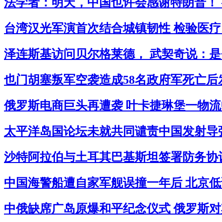
法学者：明天，中国也许会感谢特朗普！ 
台湾汉光军演首次结合城镇韧性 检验医疗民
泽连斯基访问贝尔格莱德， 武契奇说：是
也门胡塞叛军空袭造成58名政府军死亡后
俄罗斯电商巨头再遭袭 叶卡捷琳堡一物流中
太平洋岛国论坛未就共同谴责中国发射导弹
沙特阿拉伯与土耳其巴基斯坦签署防务协议
中国海警船遭自家军舰误撞一年后 北京低
中俄缺席广岛原爆和平纪念仪式 俄罗斯对其