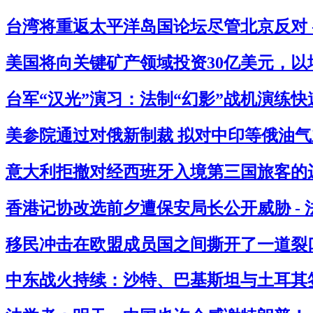
台湾将重返太平洋岛国论坛尽管北京反对 
美国将向关键矿产领域投资30亿美元，以
台军“汉光”演习：法制“幻影”战机演练快
美参院通过对俄新制裁 拟对中印等俄油气主
意大利拒撤对经西班牙入境第三国旅客的边
香港记协改选前夕遭保安局长公开威胁 -
移民冲击在欧盟成员国之间撕开了一道裂口
中东战火持续：沙特、巴基斯坦与土耳其签