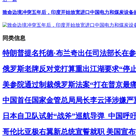
致命边境冲突五年后，印度开始放宽进口中国电力和煤炭设备的限
同类信息
特朗普提名托德·布兰奇出任司法部长在参
俄罗斯老牌反对党打算重出江湖要求“停止杀
美参院通过制裁俄罗斯法案“打在普京最痛处
中国首任国家金管总局局长李云泽涉嫌严重
日本自卫队试射“战斧”巡航导弹 中国呼吁
哥伦比亚极右翼新总统宣誓就职 美国宣布拟