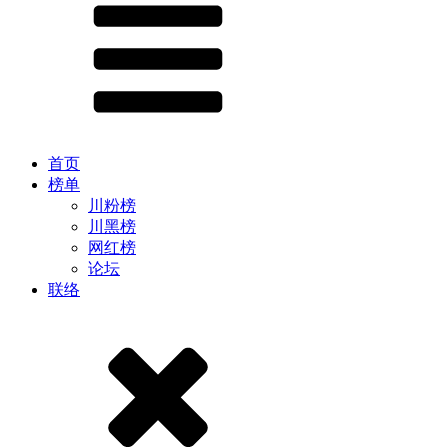
首页
榜单
川粉榜
川黑榜
网红榜
论坛
联络