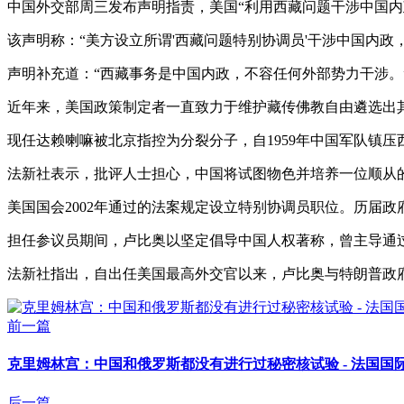
中国外交部周三发布声明指责，美国“利用西藏问题干涉中国内
该声明称：“美方设立所谓'西藏问题特别协调员'干涉中国内政
声明补充道：“西藏事务是中国内政，不容任何外部势力干涉。
近年来，美国政策制定者一直致力于维护藏传佛教自由遴选出
现任达赖喇嘛被北京指控为分裂分子，自1959年中国军队镇
法新社表示，批评人士担心，中国将试图物色并培养一位顺从
美国国会2002年通过的法案规定设立特别协调员职位。历届
担任参议员期间，卢比奥以坚定倡导中国人权著称，曾主导通
法新社指出，自出任美国最高外交官以来，卢比奥与特朗普政
前一篇
克里姆林宫：中国和俄罗斯都没有进行过秘密核试验 - 法国国
后一篇