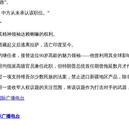
政”。
，中方从未承认该职位。”
”
其精神领袖达赖喇嘛的权利。
压西藏起义后逃离拉萨，流亡印度至今。
的继任者，接替这位90岁高龄的魅力领袖——他曾利用其全球影
政府均指派高级官员兼任此职，但特朗普总统首任期曾拖延数月才
过一项支持维吾尔少数民族的法案，禁止进口新疆地区产品，除
府一道收窄人权议题的关注范围，将该议题作为打击对手的武器
际广播电台