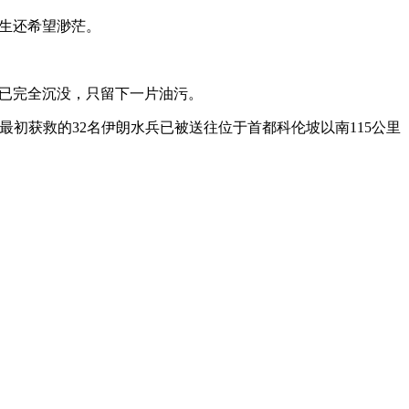
员生还希望渺茫。
舰已完全沉没，只留下一片油污。
初获救的32名伊朗水兵已被送往位于首都科伦坡以南115公里