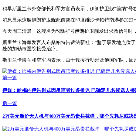
稍早斯里兰卡外交部长和军方官员表示，伊朗护卫舰“德纳”号在
消息显示这艘伊朗护卫舰此前曾在印度维沙卡帕特南港参加过
今天周三清晨，这艘名为“德纳”号伊朗护卫舰发出求救信号时
斯里兰卡海军发言人布桑帕特告诉法新社：“鉴于事发地点位于
处的加勒市医院接受治疗。
斯里兰卡海军和空军均表示，由于救援行动涉及他国军队，因
前一篇
伊媒：哈梅内伊告别式因吊唁者过多推迟 已确定几名候选人接班 
后一篇
2万美元廉价无人机与400万美元昂贵拦截弹，哪个先耗尽或决定