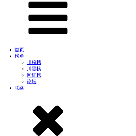
首页
榜单
川粉榜
川黑榜
网红榜
论坛
联络