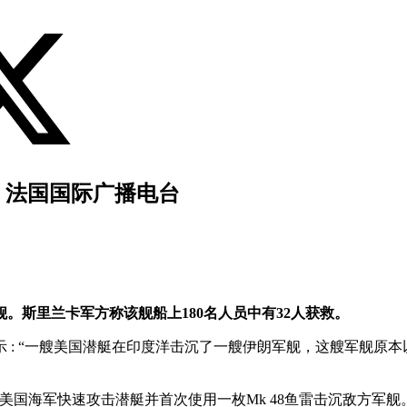
- 法国国际广播电台
。斯里兰卡军方称该舰船上180名人员中有32人获救。
 : “一艘美国潜艇在印度洋击沉了一艘伊朗军舰，这艘军舰原
美国海军快速攻击潜艇并首次使用一枚Mk 48鱼雷击沉敌方军舰