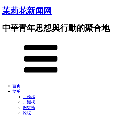
茉莉花新闻网
中華青年思想與行動的聚合地
首页
榜单
川粉榜
川黑榜
网红榜
论坛