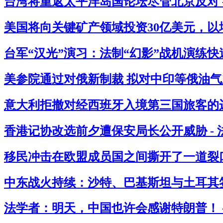
台湾将重返太平洋岛国论坛尽管北京反对 
美国将向关键矿产领域投资30亿美元，以
台军“汉光”演习：法制“幻影”战机演练快
美参院通过对俄新制裁 拟对中印等俄油气主
意大利拒撤对经西班牙入境第三国旅客的边
香港记协改选前夕遭保安局长公开威胁 -
移民冲击在欧盟成员国之间撕开了一道裂口
中东战火持续：沙特、巴基斯坦与土耳其签
法学者：明天，中国也许会感谢特朗普！ 