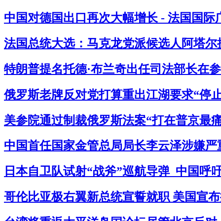
中国对德国出口再次大幅增长 - 法国国际
法国总统大选：马克龙党派候选人阿塔尔提
特朗普提名托德·布兰奇出任司法部长在参
俄罗斯老牌反对党打算重出江湖要求“停止杀
美参院通过制裁俄罗斯法案“打在普京最痛处
中国首任国家金管总局局长李云泽涉嫌严重
日本自卫队试射“战斧”巡航导弹 中国呼吁
哥伦比亚极右翼新总统宣誓就职 美国宣布拟