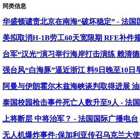
同类信息
华盛顿谴责北京在南海“破坏稳定” - 法
美拟取消H-1B劳工60天宽限期 RFE补
台军“汉光”演习举行海岸打击演练 赖清德
强台风“白海豚”逼近浙江 料9日晚至10
阿曼与伊朗霍尔木兹海峡谈判取得进展 油
泰国校园枪击事件死亡人数升至9人 - 法
上将断层 中将治军？ - 法国国际广播电台
无人机爆炸事件:保加利亚传召乌克兰大使