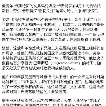
但劳尔·卡斯特罗的女儿玛丽埃拉·卡斯特罗在4月中旬告诉法
新社，劳尔·卡斯特罗“密切关注”这些讨论，并参与“决策”。
劳尔·卡斯特罗是家中七个孩子中排行第个，出生于比兰（比
兰是古巴奥尔金省的一个小村庄）。1953年，22岁的他与哥哥
菲德尔·卡斯特罗一起参与了蒙卡达兵营的袭击，但最终失
败。随后他被监禁两年，1955年被流放到墨西哥。一年后，他
乘坐“格拉玛号”返回墨西哥，领导革命，并最终取得了胜利。
监禁、流放和革命造就了兄弟二人在最高政府层面上独特的合
作历史，使他们得以抵抗美国这个超级大国近七十年。劳尔·
卡斯特罗担任国防部长长达五十年，手段冷酷无情。他处决了
数百名富尔亨西奥·巴蒂斯塔（Fulgencio Batista）的特工，随
后又处决了所有被认为对政权构成威胁的人。
他在1993年接受墨西哥城报纸《太阳报》的一次罕见采访时如
此解释道：“面对敌人，我们绝不能对他们仁慈”。他耐心地编
织了一张效忠政权的罗网。这位马克思主义的读者，也是冷战
高峰时期古巴与苏联结盟的主要策划者。
据美洲对话智库的迈克尔·希夫特称，劳尔·卡斯特罗“展现了
卓越的才能和组织领导能力”，他为革命武装力量分配了整个