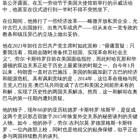
装公开露面。在五一劳动节于美国大使馆前举行的示威活动
中，他甚至在仪式进行到一半时不得不突然坐下。
在位期间，他推行了一些经济改革——略微开放私营企业，允
许古巴人出国旅行、出售汽车或房产——但从未在一党专政的
教条和镇压异己的立场上做出妥协。
他在2021年卸任古巴共产党主席时如此宣称：“毋庸置疑：只
要我活着，我就会随时准备捍卫祖国、实现革命和社会主
义”。劳尔·卡斯特罗目前在美国面临指控，而此时哈瓦那和华
盛顿的双边关系正处于历史上最紧张的时期之一。自今年1月
以来，特朗普一直对古巴施压，美国的制裁加剧了古巴的经济
和能源危机。具有讽刺意味的是，2014年，这位革命领袖与民
主党人巴拉克·奥巴马共同促成了古巴和美国之间前所未有的
和解，实现了历史性的两国关系解冻。然而，这一和解却在奥
巴马的第一任期内遭到质疑。
他的独子，现年60岁的亚历杭德罗·卡斯特罗·埃斯平，是促成
这两个意识形态宿敌于2015年恢复外交关系的秘密谈判的关键
人物。如今，他的孙子，劳尔·吉列尔莫·罗德里格斯·卡斯特
罗，一位内政部上校，同时也是他祖父的贴身保镖，似乎正在
参与两国持续数月的谈判。