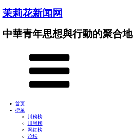
茉莉花新闻网
中華青年思想與行動的聚合地
首页
榜单
川粉榜
川黑榜
网红榜
论坛