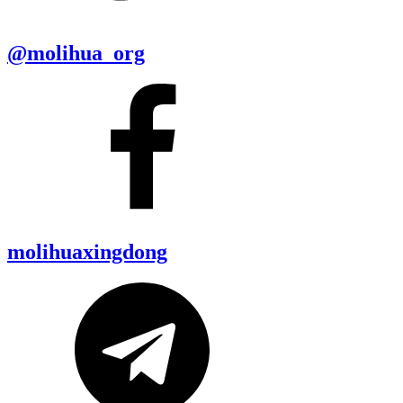
@molihua_org
molihuaxingdong