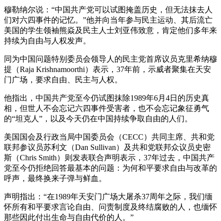
穆勒纳尔说：“中国共产党可以试图掩盖历史，但无法抹去人
们对六四事件的记忆。”他并向当年参与民主运动、其后流亡
美国的学生领袖熊焱及民主人士刘亚伟致意，肯定他们多年来
持续为自由与人权发声。
同为中国问题特别委员会领导人的民主党首席议员克里希纳穆
提（Raja Krishnamoorthi）表示，37年前，示威者聚集在天安
门广场，要求自由、民主与人权。
他指出，中国共产党至今仍试图抹除1989年6月4日的历史真
相，但世人不会忘记六四事件受害者，也不会忘记象征勇气
的“坦克人”，以及今天仍在中国持续争取自由的人们。
美国国会及行政当局中国委员会（CECC）共同主席、共和党
联邦参议员苏利文（Dan Sullivan）及共和党联邦众议员史密
斯（Chris Smith）则发表联合声明表示，37年过去，中国共产
党至今仍拒绝回答最基本的问题：为何和平要求自由与改革的
呼声，最终换来子弹与鲜血。
声明指出：“在1989年天安门广场大屠杀37周年之际，我们缅
怀所有和平要求言论自由、问责制度及终结腐败的人，也缅怀
那些因此付出生命与自由代价的人。”