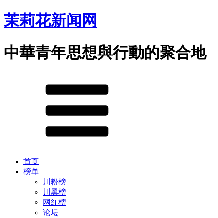
茉莉花新闻网
中華青年思想與行動的聚合地
首页
榜单
川粉榜
川黑榜
网红榜
论坛