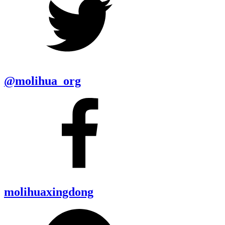
@molihua_org
molihuaxingdong