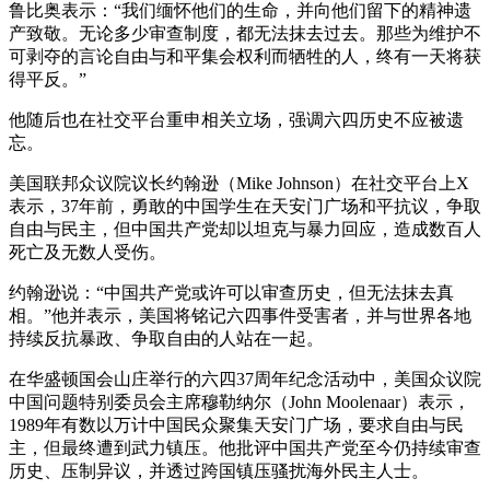
鲁比奥表示：“我们缅怀他们的生命，并向他们留下的精神遗
产致敬。无论多少审查制度，都无法抹去过去。那些为维护不
可剥夺的言论自由与和平集会权利而牺牲的人，终有一天将获
得平反。”
他随后也在社交平台重申相关立场，强调六四历史不应被遗
忘。
美国联邦众议院议长约翰逊（Mike Johnson）在社交平台上X
表示，37年前，勇敢的中国学生在天安门广场和平抗议，争取
自由与民主，但中国共产党却以坦克与暴力回应，造成数百人
死亡及无数人受伤。
约翰逊说：“中国共产党或许可以审查历史，但无法抹去真
相。”他并表示，美国将铭记六四事件受害者，并与世界各地
持续反抗暴政、争取自由的人站在一起。
在华盛顿国会山庄举行的六四37周年纪念活动中，美国众议院
中国问题特别委员会主席穆勒纳尔（John Moolenaar）表示，
1989年有数以万计中国民众聚集天安门广场，要求自由与民
主，但最终遭到武力镇压。他批评中国共产党至今仍持续审查
历史、压制异议，并透过跨国镇压骚扰海外民主人士。