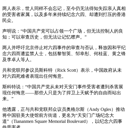
两人表示，世人同样不会忘记，至今仍无法得知失踪亲人真相
的受害者家属，以及多年来持续纪念六四、却遭到打压的香港
民众。
声明说：“中国共产党可以占领一个广场，但无法控制人的良
知；可以审查历史，但无法让记忆噤声。”
两人并呼吁北京停止对六四事件的审查与否认，释放因和平纪
念六四而遭监禁人士，包括黎智英、邹幸彤、何桂蓝、黄之锋
及李卓人等人。
共和党联邦参议员斯科特（Rick Scott）表示，中国政府从未
对六四死难者表现出任何悔意。
斯科特说：“中国共产党从未对天安门事件受害者遭到杀害展
现任何悔意——那些人只是为了捍卫上天赋予的自由而站出
来。”
他透露，正与共和党联邦众议员奥格尔斯（Andy Ogles）推动
将中国驻美大使馆前方街道，更名为“天安门广场纪念大
道”（Tiananmen Square Memorial Boulevard），以纪念六四事
件受害者。