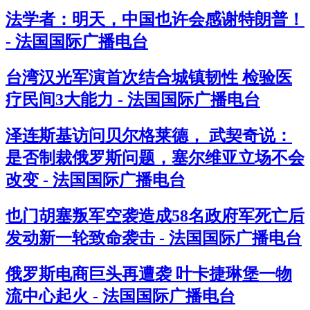
法学者：明天，中国也许会感谢特朗普！
- 法国国际广播电台
台湾汉光军演首次结合城镇韧性 检验医
疗民间3大能力 - 法国国际广播电台
泽连斯基访问贝尔格莱德， 武契奇说：
是否制裁俄罗斯问题，塞尔维亚立场不会
改变 - 法国国际广播电台
也门胡塞叛军空袭造成58名政府军死亡后
发动新一轮致命袭击 - 法国国际广播电台
俄罗斯电商巨头再遭袭 叶卡捷琳堡一物
流中心起火 - 法国国际广播电台