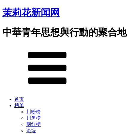
茉莉花新闻网
中華青年思想與行動的聚合地
首页
榜单
川粉榜
川黑榜
网红榜
论坛