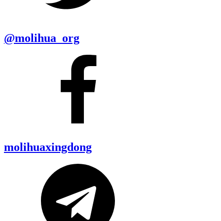
@molihua_org
molihuaxingdong