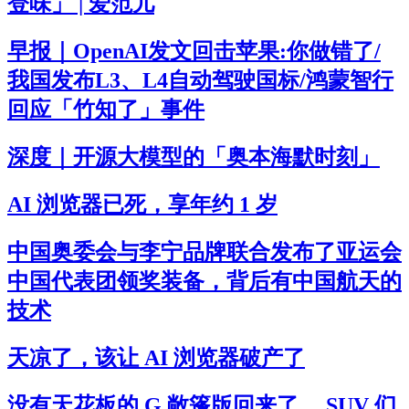
登味」 | 爱范儿
早报｜OpenAI发文回击苹果:你做错了/
我国发布L3、L4自动驾驶国标/鸿蒙智行
回应「竹知了」事件
深度｜开源大模型的「奥本海默时刻」
AI 浏览器已死，享年约 1 岁
中国奥委会与李宁品牌联合发布了亚运会
中国代表团领奖装备，背后有中国航天的
技术
天凉了，该让 AI 浏览器破产了
没有天花板的 G 敞篷版回来了， SUV 们