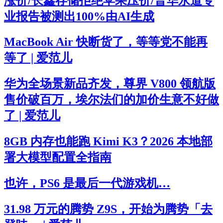
涨价/长鑫存储拒绝苹果压价/普华永道专
业报告被测出100%由AI生成
MacBook Air 快断货了，等等党不能再
等了 | 爱范儿
华为全场景新品齐发，尊界 V800 领航版
售价破百万，埃尔法们的加价生意不好做
了 | 爱范儿
8GB 内存也能跑 Kimi K3？2026 本地部
署大模型配置全指南
也许，PS6 是最后一代游戏机…
31.98 万元的腾势 Z9S，开始为腾势「去