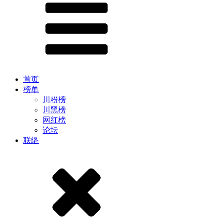
首页
榜单
川粉榜
川黑榜
网红榜
论坛
联络