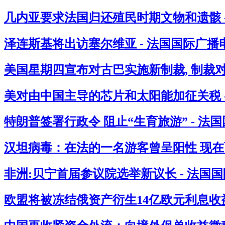
几内亚要求法国归还殖民时期文物和遗骸 
泽连斯基将出访塞尔维亚 - 法国国际广播
美国星期四宣布对古巴实施新制裁, 制裁
美对由中国主导的芯片和太阳能加征关税 
特朗普签署行政令 阻止“生育旅游” - 法
汉坦病毒：在法的一名游客曾呈阳性 现在西
非洲:贝宁首届参议院选举新议长 - 法国
欧盟将被冻结俄资产衍生14亿欧元利息收益