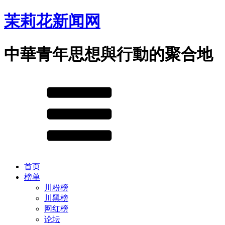
茉莉花新闻网
中華青年思想與行動的聚合地
首页
榜单
川粉榜
川黑榜
网红榜
论坛