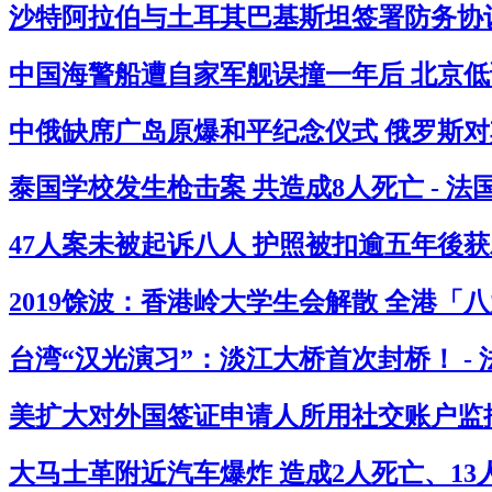
沙特阿拉伯与土耳其巴基斯坦签署防务协议
中国海警船遭自家军舰误撞一年后 北京低
中俄缺席广岛原爆和平纪念仪式 俄罗斯对其
泰国学校发生枪击案 共造成8人死亡 - 
47人案未被起诉八人 护照被扣逾五年後获
2019馀波：香港岭大学生会解散 全港「
台湾“汉光演习”：淡江大桥首次封桥！ -
美扩大对外国签证申请人所用社交账户监控
大马士革附近汽车爆炸 造成2人死亡、13人