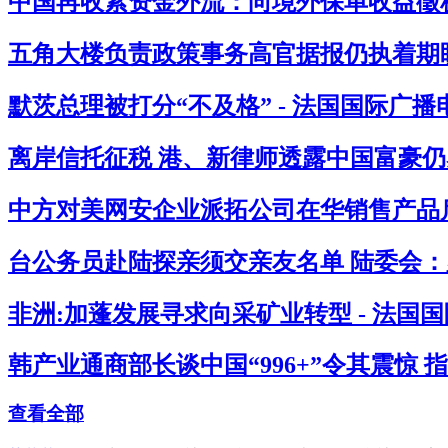
中国再收紧资金外流：向境外保单收益徵税2
五角大楼负责政策事务高官据报仍执着期盼
默茨总理被打分“不及格” - 法国国际广播
离岸信托征税 港、新律师透露中国富豪仍感
中方对美网安企业派拓公司在华销售产品启
台公务员赴陆探亲须交亲友名单 陆委会：必
非洲:加蓬发展寻求向采矿业转型 - 法国
韩产业通商部长谈中国“996+”令其震惊 
查看全部