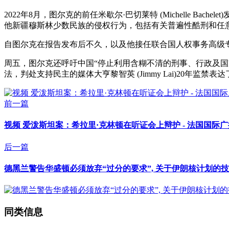
2022年8月，图尔克的前任米歇尔·巴切莱特 (Michelle
他新疆穆斯林少数民族的侵权行为，包括有关普遍性酷刑和任意
自图尔克在报告发布后不久，以及他接任联合国人权事务高级
周五，图尔克还呼吁中国“停止利用含糊不清的刑事、行政及国
法，判处支持民主的媒体大亨黎智英 (Jimmy Lai)20年监
前一篇
视频 爱泼斯坦案：希拉里·克林顿在听证会上辩护 - 法国国际
后一篇
德黑兰警告华盛顿必须放弃“过分的要求”, 关于伊朗核计划的技
同类信息