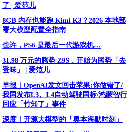
了 | 爱范儿
8GB 内存也能跑 Kimi K3？2026 本地部
署大模型配置全指南
也许，PS6 是最后一代游戏机…
31.98 万元的腾势 Z9S，开始为腾势「去
登味」 | 爱范儿
早报｜OpenAI发文回击苹果:你做错了/
我国发布L3、L4自动驾驶国标/鸿蒙智行
回应「竹知了」事件
深度｜开源大模型的「奥本海默时刻」