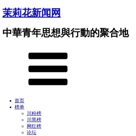
茉莉花新闻网
中華青年思想與行動的聚合地
首页
榜单
川粉榜
川黑榜
网红榜
论坛