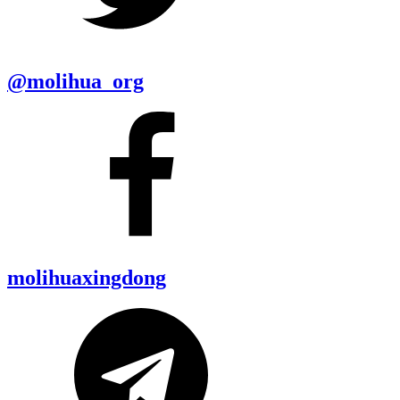
@molihua_org
molihuaxingdong