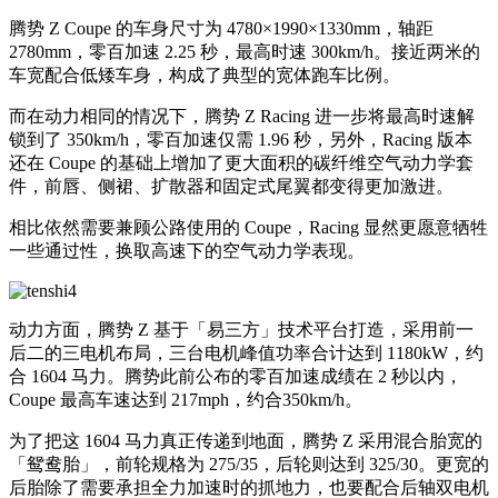
腾势 Z Coupe 的车身尺寸为 4780×1990×1330mm，轴距
2780mm，零百加速 2.25 秒，最高时速 300km/h。接近两米的
车宽配合低矮车身，构成了典型的宽体跑车比例。
而在动力相同的情况下，腾势 Z Racing 进一步将最高时速解
锁到了 350km/h，零百加速仅需 1.96 秒，另外，Racing 版本
还在 Coupe 的基础上增加了更大面积的碳纤维空气动力学套
件，前唇、侧裙、扩散器和固定式尾翼都变得更加激进。
相比依然需要兼顾公路使用的 Coupe，Racing 显然更愿意牺牲
一些通过性，换取高速下的空气动力学表现。
动力方面，腾势 Z 基于「易三方」技术平台打造，采用前一
后二的三电机布局，三台电机峰值功率合计达到 1180kW，约
合 1604 马力。腾势此前公布的零百加速成绩在 2 秒以内，
Coupe 最高车速达到 217mph，约合350km/h。
为了把这 1604 马力真正传递到地面，腾势 Z 采用混合胎宽的
「鸳鸯胎」，前轮规格为 275/35，后轮则达到 325/30。更宽的
后胎除了需要承担全力加速时的抓地力，也要配合后轴双电机