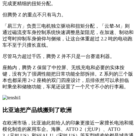
完成更精细的扭矩分配。
但腾势 Z 的重点不只有马力。
「易三方」负责三电机独立驱动和扭矩分配，「云辇-M」则
通过磁流变车身控制系统快速调整悬架阻尼，在加速、制动和
过弯时抑制车身俯仰与侧倾，让这台体重超过 2.2 吨的电动跑
车不至于只擅长直线。
尽管马力超过千匹，腾势 Z 并不只是一台赛道利器。
座舱内，腾势 Z 保留了中控屏、无线充电和必要的实体按
键，没有为了强调性能把日常功能全部拆掉。Z 系列的三个版
本也都采用 2+2 座椅的双门四座设计，后排依然可以承担临
时乘坐和储物功能，车尾还设置了一个尺寸不小的行李厢。
比亚迪把产品线搬到了欧洲
在欧洲市场，比亚迪此前给人的印象更接近一家擅长电池和规
模化制造的家用车企。海豚、ATTO 2（元UP）、ATTO
3（元PLUS）和SEAL U（宋PLUS）等车型瞄准的都是城市通