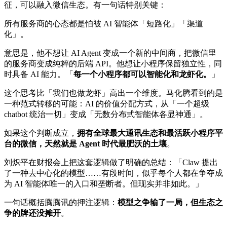
征，可以融入微信生态。有一句话特别关键：
所有服务商的心态都是怕被 AI 智能体「短路化」「渠道
化」。
意思是，他不想让 AI Agent 变成一个新的中间商，把微信里
的服务商变成纯粹的后端 API。他想让小程序保留独立性，同
时具备 AI 能力。「
每一个小程序都可以智能化和龙虾化。
」
这个思考比「我们也做龙虾」高出一个维度。马化腾看到的是
一种范式转移的可能：AI 的价值分配方式，从「一个超级
chatbot 统治一切」变成「无数分布式智能体各显神通」。
如果这个判断成立，
拥有全球最大通讯生态和最活跃小程序平
台的微信，天然就是 Agent 时代最肥沃的土壤
。
刘炽平在财报会上把这套逻辑做了明确的总结：「Claw 提出
了一种去中心化的模型……有段时间，似乎每个人都在争夺成
为 AI 智能体唯一的入口和垄断者。但现实并非如此。」
一句话概括腾腾讯的押注逻辑：
模型之争输了一局，但生态之
争的牌还没摊开
。