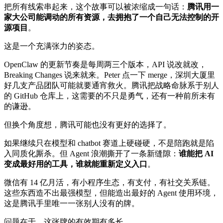
把所有线索串起来，这个故事可以被浓缩成一句话：
腾讯用一
家大公司能调动的所有资源，去拥抱了一个自己无法控制的开
源项目
。
这是一个充满张力的姿态。
OpenClaw 的更新节奏是每周两三个版本，API 说改就改，
Breaking Changes 说来就来。Peter 点一下 merge，深圳大厦里
好几支产品团队可能就要通宵救火。腾讯把战略命脉系于别人
的 GitHub 仓库上，这需要的不只是勇气，还有一种前所未有
的谦逊。
但换个角度想，腾讯可能也没有更好的选择了。
如果继续只在模型和 chatbot 赛道上硬碰硬，不是陪跑就是陷
入同质化厮杀。但 Agent 浪潮撕开了一条新缝隙：
谁能把 AI
变成最好用的工具，谁就能重新定义入口
。
微信有 14 亿月活，有小程序生态，有支付，有社交关系链。
这些东西造不出最强模型，但能造出最好的 Agent 使用环境，
这是腾讯手里唯一一张别人没有的牌。
问题在于，这张牌的有效期有多长。