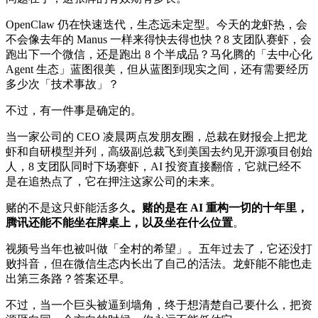
OpenClaw 仍在快速迭代，生态远未定型。今天的龙虾热，会
不会像去年的 Manus 一样来得快去得也快？8 支团队赛虾，会
跑出下一个微信，还是跑出 8 个半成品？马化腾的「去中心化
Agent 生态」蓝图很美，但从蓝图到现实之间，还有需要经历
多少次「技术事故」？
不过，有一件事是确定的。
当一家公司的 CEO 凌晨两点发朋友圈，总裁在财报会上把龙
虾和自研模型并列，高级副总裁飞到美国去约见开源项目创始
人，8 支团队同时下场赛虾，AI 投资直接翻倍，它就已经不
是在追热点了，它在押注这家公司的未来。
赌的不是这只虾能活多久
。赌的是在 AI 重构一切的十年里，
腾讯还能不能坐在牌桌上，以及坐在什么位置
。
视频号当年也被叫做「全村的希望」。五年过去了，它还没打
败抖音，但在微信生态内长出了自己的活法。龙虾能不能也走
出第三条路？答案还早。
不过，当一个巨头被逼到墙角，终于想清楚自己要什么，把资