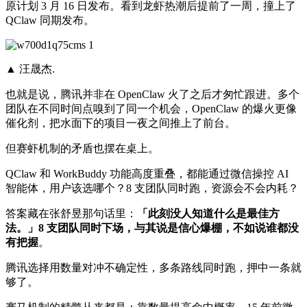
原计划 3 月 16 日发布。看到龙虾热潮后提前了一周，撞上了
QClaw 同期发布。
▲ 汪晟杰.
也就是说，腾讯并非在 OpenClaw 火了之后才匆忙跟进。多个
团队在不同时间点嗅到了同一个机会，OpenClaw 的爆火更像
催化剂，把水面下的项目一夜之间推上了前台。
但赛虾机制的矛盾也摆在桌上。
QClaw 和 WorkBuddy 功能高度重叠，都能通过微信操控 AI
智能体，用户该选哪个？8 支团队同时跑，资源会不会内耗？
答案藏在张舒昱那句话里：
「此刻没人知道什么是最佳方
法。」8 支团队同时下场，与其说是信心爆棚，不如说谁都没
有把握
。
腾讯选择用数量对冲不确定性，多条路线同时跑，押中一条就
够了。