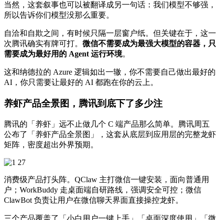
当然，这套叙事也可以被翻译成另一句话：我们模型不够强，
所以告诉你们模型没那么重要。
自洽和自欺之间，有时候只隔一层窗户纸。但关键在于，这一
次腾讯确实有牌可打。
微信不需要成为最强大模型的容器，只
需要成为最好用的 Agent 运行环境
。
这和纳德拉的 Azure 逻辑如出一辙，你不需要自己做出最好的
AI，你只需要让最好的 AI 都跑在你的云上。
养虾产品全景图，腾讯到底下了多少注
腾讯的「养虾」远不止做几个 C 端产品那么简单。腾讯周五
公布了「养虾产品全景图」，这套从底层到应用层的完整龙虾
矩阵，密度超出外界预期。
消费级产品打头阵。QClaw 主打微信一键安装，面向普通用
户；WorkBuddy 走桌面端自研路线，强调安全可控；微信
ClawBot 负责让用户在微信聊天界面直接操控龙虾。
三个产品覆盖了「小白用户一键上手」「桌面深度使用」「微