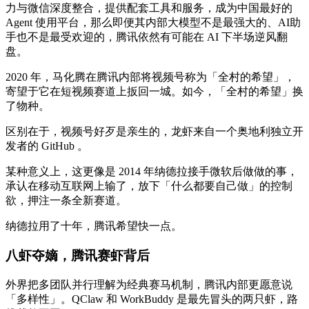
力与微信深度整合，提供配套工具和服务，成为中国最好的
Agent 使用平台，那么即便其内部大模型不是最强大的、AI助
手也不是最受欢迎的，腾讯依然有可能在 AI 下半场逆风翻
盘。
2020 年，马化腾在腾讯内部将视频号称为「全村的希望」，
寄望于它在短视频赛道上扳回一城。如今，「全村的希望」换
了物种。
区别在于，视频号好歹是亲生的，龙虾来自一个奥地利独立开
发者的 GitHub 。
某种意义上，这更像是 2014 年纳德拉接手微软后做做的事，
承认在移动互联网上输了，放下「什么都要自己做」的控制
欲，押注一条全新赛道。
纳德拉用了十年，腾讯希望快一点。
八虾夺嫡，腾讯赛虾背后
外界把多团队并行理解为经典赛马机制，腾讯内部更愿意说
「多样性」。QClaw 和 WorkBuddy 是最先冒头的两只虾，路