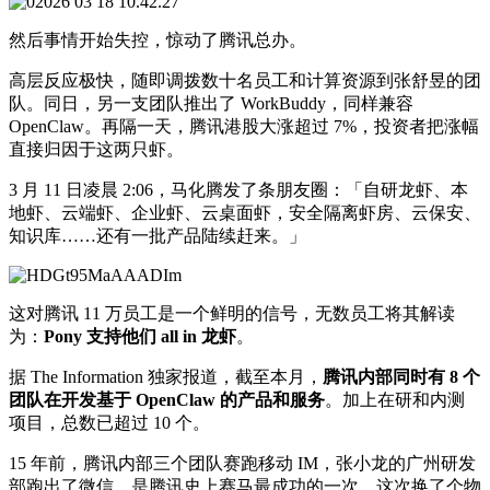
然后事情开始失控，惊动了腾讯总办。
高层反应极快，随即调拨数十名员工和计算资源到张舒昱的团
队。同日，另一支团队推出了 WorkBuddy，同样兼容
OpenClaw。再隔一天，腾讯港股大涨超过 7%，投资者把涨幅
直接归因于这两只虾。
3 月 11 日凌晨 2:06，马化腾发了条朋友圈：「自研龙虾、本
地虾、云端虾、企业虾、云桌面虾，安全隔离虾房、云保安、
知识库……还有一批产品陆续赶来。」
这对腾讯 11 万员工是一个鲜明的信号，无数员工将其解读
为：
Pony 支持他们 all in 龙虾
。
据 The Information 独家报道，截至本月，
腾讯内部同时有 8 个
团队在开发基于 OpenClaw 的产品和服务
。加上在研和内测
项目，总数已超过 10 个。
15 年前，腾讯内部三个团队赛跑移动 IM，张小龙的广州研发
部跑出了微信，是腾讯史上赛马最成功的一次。这次换了个物