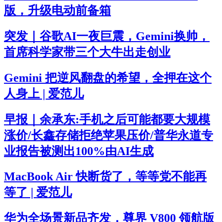
版，升级电动前备箱
突发｜谷歌AI一夜巨震，Gemini换帅，
首席科学家带三个大牛出走创业
Gemini 把逆风翻盘的希望，全押在这个
人身上 | 爱范儿
早报｜余承东:手机之后可能都要大规模
涨价/长鑫存储拒绝苹果压价/普华永道专
业报告被测出100%由AI生成
MacBook Air 快断货了，等等党不能再
等了 | 爱范儿
华为全场景新品齐发，尊界 V800 领航版