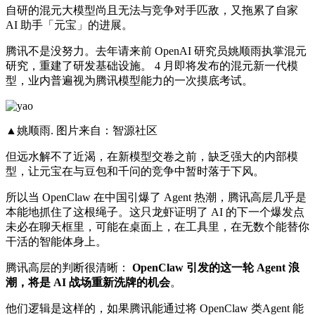
自研的混元大模型尚且无法与竞争对手匹敌，又拖累了自家
AI 助手「元宝」的进展。
腾讯不是没努力。去年请来前 OpenAI 研究员姚顺雨执掌混元
研究，重建了研发基础设施。 4 月即将发布的混元新一代模
型，业内普遍视为腾讯模型能力的一次摸底考试。
▲姚顺雨. 图片来自：智源社区
但远水解不了近渴，在新模型交卷之前，缺乏强大的内部模
型，让元宝在与豆包和千问的竞争中暂时落于下风。
所以当 OpenClaw 在中国引爆了 Agent 热潮，腾讯高层几乎是
本能地抓住了这根绳子。这只龙虾证明了 AI 的下一个爆发点
未必在聊天框里，可能在桌面上，在工具里，在无数个能替你
干活的智能体身上。
腾讯高层的判断很清晰：
OpenClaw 引发的这一轮 Agent 浪
潮，将是 AI 战场重新洗牌的机会
。
他们逻辑是这样的，如果腾讯能通过将 OpenClaw 类Agent 能