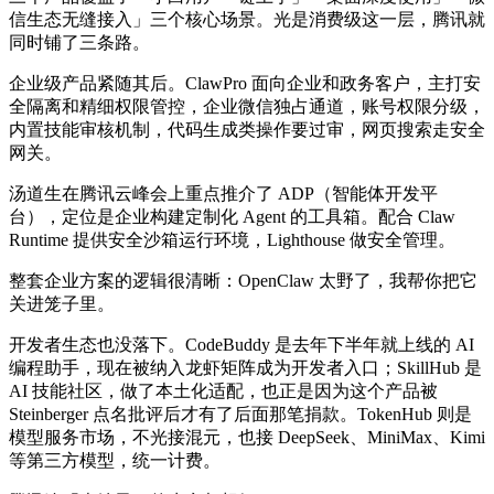
信生态无缝接入」三个核心场景。光是消费级这一层，腾讯就
同时铺了三条路。
企业级产品紧随其后。ClawPro 面向企业和政务客户，主打安
全隔离和精细权限管控，企业微信独占通道，账号权限分级，
内置技能审核机制，代码生成类操作要过审，网页搜索走安全
网关。
汤道生在腾讯云峰会上重点推介了 ADP（智能体开发平
台），定位是企业构建定制化 Agent 的工具箱。配合 Claw
Runtime 提供安全沙箱运行环境，Lighthouse 做安全管理。
整套企业方案的逻辑很清晰：OpenClaw 太野了，我帮你把它
关进笼子里。
开发者生态也没落下。CodeBuddy 是去年下半年就上线的 AI
编程助手，现在被纳入龙虾矩阵成为开发者入口；SkillHub 是
AI 技能社区，做了本土化适配，也正是因为这个产品被
Steinberger 点名批评后才有了后面那笔捐款。TokenHub 则是
模型服务市场，不光接混元，也接 DeepSeek、MiniMax、Kimi
等第三方模型，统一计费。