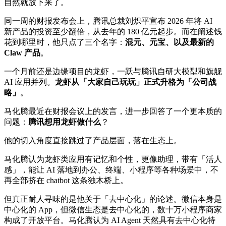
自然就放下来了。
同一周的财报发布会上，腾讯总裁刘炽平宣布 2026 年将 AI
新产品的投资至少翻倍，从去年的 180 亿元起步。而在阐述钱
花到哪里时，他只点了三个名字：
混元、元宝、以及最新的
Claw 产品
。
一个月前还是边缘项目的龙虾，一跃与腾讯自研大模型和旗舰
AI 应用并列。
龙虾从「大家自己玩玩」正式升格为「公司战
略」
。
马化腾最近在财报会议上的发言，进一步回答了一个更本质的
问题：
腾讯想用龙虾做什么
？
他的切入角度直接跳过了产品层面，落在生态上。
马化腾认为龙虾类应用有记忆和个性，更像助理，带有「活人
感」，能让 AI 落地到办公、终端、小程序等各种场景中，不
再全部挤在 chatbot 这条独木桥上。
但真正耐人寻味的是他关于「去中心化」的论述。微信本身是
中心化的 App，但微信生态是去中心化的，数十万小程序商家
构成了开放平台。马化腾认为 AI Agent 天然具有去中心化特