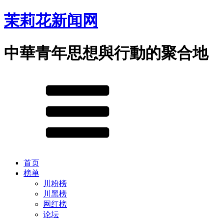
茉莉花新闻网
中華青年思想與行動的聚合地
首页
榜单
川粉榜
川黑榜
网红榜
论坛