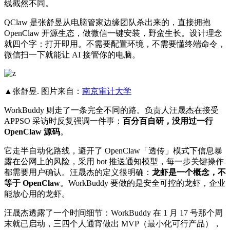
线截然不同。
QClaw 是张舒昱从电脑管家边缘团队杀出来的，直接拥抱
OpenClaw 开源生态，做微信一键安装，野蛮生长。设计理念
就四个字：打开即用。不需要配置环境，不需要懂终端命令，
微信扫一下就能让 AI 接管你的电脑。
▲张舒昱. 图片来自：
南京审计大学
WorkBuddy 则走了一条完全不同的路。负责人汪晟杰在接受
APPSO 采访时反复强调一件事：
百分百自研，没用过一行
OpenClaw 源码
。
它走半自动化路线，避开了 OpenClaw「透传」模式下信息暴
露在公网上的风险，采用 bot 推送通知模型，每一步关键操作
都需要用户确认。汪晟杰的定义很明确：
龙虾是一个概念，不
等于 OpenClaw
。WorkBuddy 要做的是安全可控的龙虾，企业
能放心用的龙虾。
汪晟杰透露了一个时间细节：WorkBuddy 在 1 月 17 号那个周
末就已启动，三四个人通宵做出 MVP（最小化可行产品），