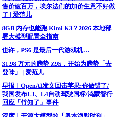
售价破百万，埃尔法们的加价生意不好做
了 | 爱范儿
8GB 内存也能跑 Kimi K3？2026 本地部
署大模型配置全指南
也许，PS6 是最后一代游戏机…
31.98 万元的腾势 Z9S，开始为腾势「去
登味」 | 爱范儿
早报｜OpenAI发文回击苹果:你做错了/
我国发布L3、L4自动驾驶国标/鸿蒙智行
回应「竹知了」事件
深度｜开源大模型的「奥本海默时刻」