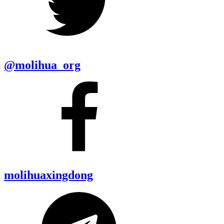
@molihua_org
molihuaxingdong