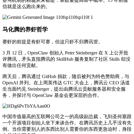
赛马机制的精髓从来都是：靠数量提高命中概率。15 年前微
信就是这么跑出来的。
马化腾的养虾哲学
赛虾的前提是有虾可赛，但这只虾不归腾讯管。
3 月 12 日，OpenClaw 创始人 Peter Steinberger 在 X 上公开批
评腾讯，矛头直指腾讯的 SkillHub 服务复制了社区 Skills 却没
有做出任何贡献。
两天后，腾讯通过 GitHub 捐款，随后被列为特色赞助商，与
OpenAI 并列。在上周英伟达 GTC 大会上，腾讯云 CEO 汤道
生当面约见 Steinberger，提出由腾讯云贡献服务器和安全服
务，并探讨与 OpenClaw 基金会更深层的合作。
中国市值最高的互联网公司之一的高级副总裁，飞到圣何塞跟
一个开源项目创始人坐下来谈合作。在腾讯历史上几乎没有先
例。当你需要别人的东西比别人需要你的东西更急迫时，身段