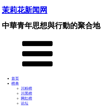
茉莉花新闻网
中華青年思想與行動的聚合地
首页
榜单
川粉榜
川黑榜
网红榜
论坛