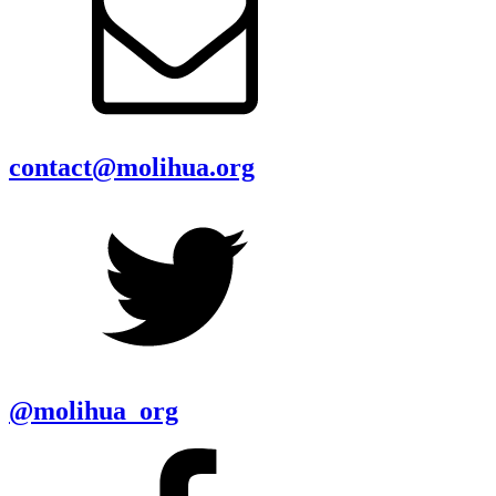
contact@molihua.org
@molihua_org