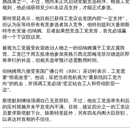
挑战者之一。不过，他尚未正式启动党魁竞选程序。根据工党
规则，他必须获得至少81名议员支持，才能正式参选。
斯特里廷表示，他目前已获得工党议会党团内部“一定支持”，
但认为应等待所有有意参选者加入竞争。他特别提到大曼彻斯
特市长安迪·伯纳姆。后者如果想竞选工党党首，首先必须赢
得一个下议院议席。
被视为工党最受欢迎政治人物之一的伯纳姆属于工党左翼阵
营。工党已于周五批准他参加英格兰西北部梅克菲尔德选区即
将举行的补选，但相关选举预计还需数周时间。
伯纳姆周六接受英国广播公司（BBC）采访时表示，工党需
要“彻底改变”。他说，应把当前危机视为“重新找回工党方
向”的机会，并强调工党必须“坚定站在工人和劳动阶层一
边”。
斯塔默则继续强调自己无意辞职。不过，他在工党选举失利后
的应对措施并未平息党内不满。目前，接近四分之一的工党议
员要求斯塔默下台。除斯特里廷外，另有四名内阁大臣辞职，
以表达对首相的不信任。