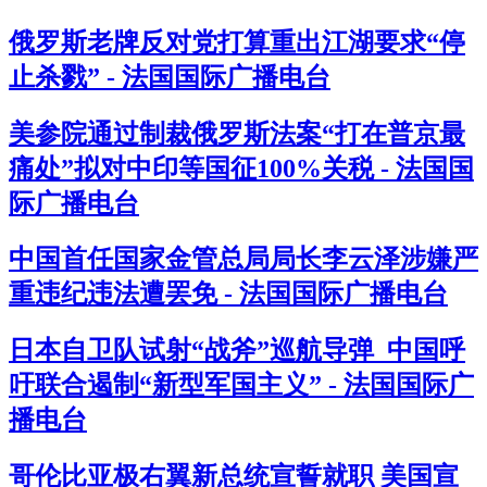
俄罗斯老牌反对党打算重出江湖要求“停
止杀戮” - 法国国际广播电台
美参院通过制裁俄罗斯法案“打在普京最
痛处”拟对中印等国征100%关税 - 法国国
际广播电台
中国首任国家金管总局局长李云泽涉嫌严
重违纪违法遭罢免 - 法国国际广播电台
日本自卫队试射“战斧”巡航导弹 中国呼
吁联合遏制“新型军国主义” - 法国国际广
播电台
哥伦比亚极右翼新总统宣誓就职 美国宣